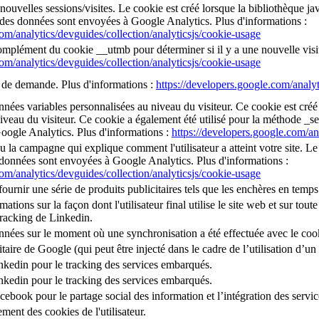
 nouvelles sessions/visites. Le cookie est créé lorsque la bibliothèque j
 des données sont envoyées à Google Analytics. Plus d'informations :
com/analytics/devguides/collection/analyticsjs/cookie-usage
mplément du cookie __utmb pour déterminer si il y a une nouvelle visite 
com/analytics/devguides/collection/analyticsjs/cookie-usage
x de demande. Plus d'informations :
https://developers.google.com/analyt
onnées variables personnalisées au niveau du visiteur. Ce cookie est cr
iveau du visiteur. Ce cookie a également été utilisé pour la méthode _se
ogle Analytics. Plus d'informations :
https://developers.google.com/an
u la campagne qui explique comment l'utilisateur a atteint votre site. Le 
 données sont envoyées à Google Analytics. Plus d'informations :
com/analytics/devguides/collection/analyticsjs/cookie-usage
ournir une série de produits publicitaires tels que les enchères en temps
tions sur la façon dont l'utilisateur final utilise le site web et sur toute p
tracking de Linkedin.
onnées sur le moment où une synchronisation a été effectuée avec le coo
citaire de Google (qui peut être injecté dans le cadre de l’utilisation d
inkedin pour le tracking des services embarqués.
inkedin pour le tracking des services embarqués.
acebook pour le partage social des information et l’intégration des serv
ment des cookies de l'utilisateur.