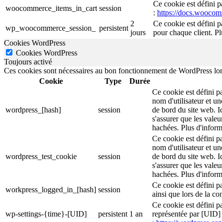
Ce cookie est défini 
woocommerce_items_in_cart
session
:
https://docs.wooco
2
Ce cookie est défini 
wp_woocommerce_session_
persistent
jours
pour chaque client. P
Cookies WordPress
Cookies WordPress
Toujours activé
Ces cookies sont nécessaires au bon fonctionnement de WordPress lorsqu
Cookie
Type
Durée
Ce cookie est défini p
nom d'utilisateur et un
wordpress_[hash]
session
de bord du site web. I
s'assurer que les valeu
hachées. Plus d'inform
Ce cookie est défini p
nom d'utilisateur et un
wordpress_test_cookie
session
de bord du site web. I
s'assurer que les valeu
hachées. Plus d'inform
Ce cookie est défini p
workpress_logged_in_[hash]
session
ainsi que lors de la c
Ce cookie est défini pa
wp-settings-{time}-[UID]
persistent
1 an
représentée par [UID] e