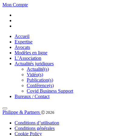
Mon Compte
Accueil
Expertise
Avocats
Modèles en ligne
L’Association
Actualités juridiques
Actualité(s)
Vidéo(s)
Publication(s)
Conférence(s)
Covid Business Support
Bureaux / Contact
Philippe & Partners
Ⓒ 2026
Conditions d’utilisation
Conditions générales
Cookie Policy