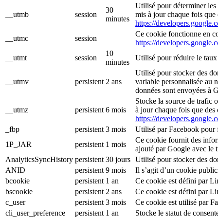
Utilisé pour déterminer les
30
__utmb
session
mis à jour chaque fois que
minutes
https://developers.google.
Ce cookie fonctionne en co
__utmc
session
https://developers.google.
10
__utmt
session
Utilisé pour réduire le tau
minutes
Utilisé pour stocker des d
__utmv
persistent
2 ans
variable personnalisée au n
données sont envoyées à Go
Stocke la source de trafic o
__utmz
persistent
6 mois
à jour chaque fois que des
https://developers.google.
_fbp
persistent
3 mois
Utilisé par Facebook pour f
Ce cookie fournit des informa
1P_JAR
persistent
1 mois
ajouté par Google avec le 
AnalyticsSyncHistory
persistent
30 jours
Utilisé pour stocker des d
ANID
persistent
9 mois
Il s’agit d’un cookie publi
bcookie
persistent
1 an
Ce cookie est défini par L
bscookie
persistent
2 ans
Ce cookie est défini par L
c_user
persistent
3 mois
Ce cookie est utilisé par F
cli_user_preference
persistent
1 an
Stocke le statut de consente