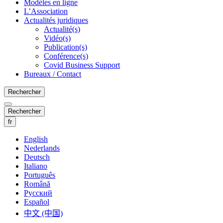
Modèles en ligne
L’Association
Actualités juridiques
Actualité(s)
Vidéo(s)
Publication(s)
Conférence(s)
Covid Business Support
Bureaux / Contact
Rechercher
Rechercher
fr
English
Nederlands
Deutsch
Italiano
Português
Română
Русский
Español
中文 (中国)