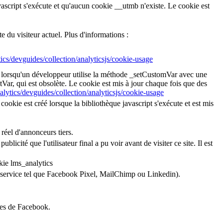
avascript s'exécute et qu'aucun cookie __utmb n'existe. Le cookie est
du visiteur actuel. Plus d'informations :
ics/devguides/collection/analyticsjs/cookie-usage
éé lorsqu'un développeur utilise la méthode _setCustomVar avec une
tVar, qui est obsolète. Le cookie est mis à jour chaque fois que des
alytics/devguides/collection/analyticsjs/cookie-usage
cookie est créé lorsque la bibliothèque javascript s'exécute et est mis
 réel d'annonceurs tiers.
ublicité que l'utilisateur final a pu voir avant de visiter ce site. Il est
kie lms_analytics
’un service tel que Facebook Pixel, MailChimp ou Linkedin).
ices de Facebook.