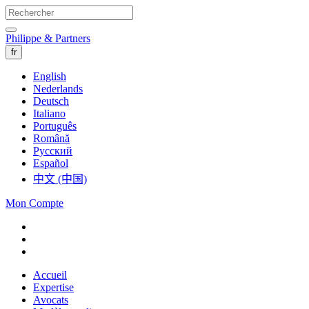
Philippe & Partners
fr
English
Nederlands
Deutsch
Italiano
Português
Română
Русский
Español
中文 (中国)
Mon Compte
Accueil
Expertise
Avocats