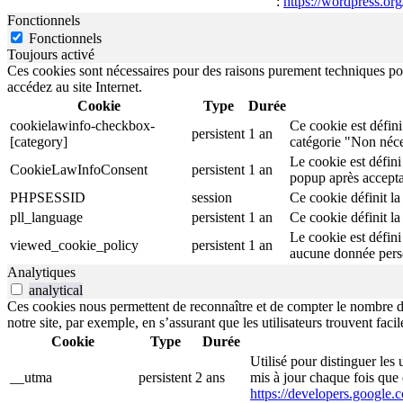
:
https://wordpress.org
Fonctionnels
Fonctionnels
Toujours activé
Ces cookies sont nécessaires pour des raisons purement techniques pour
accédez au site Internet.
Cookie
Type
Durée
cookielawinfo-checkbox-
Ce cookie est défini
persistent
1 an
[category]
catégorie "Non néce
Le cookie est défini
CookieLawInfoConsent
persistent
1 an
popup après accepta
PHPSESSID
session
Ce cookie définit la 
pll_language
persistent
1 an
Ce cookie définit la 
Le cookie est défini
viewed_cookie_policy
persistent
1 an
aucune donnée pers
Analytiques
analytical
Ces cookies nous permettent de reconnaître et de compter le nombre de v
notre site, par exemple, en s’assurant que les utilisateurs trouvent fa
Cookie
Type
Durée
Utilisé pour distinguer les 
__utma
persistent
2 ans
mis à jour chaque fois que
https://developers.google.