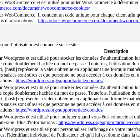
par WooCommerce et est utilisé pour aider WooCommerce à déterminer si
mmerce.com/document/woocommerce-cookies/
par WooCommerce. Il contient un code unique pour chaque client afin qu
lus d'informations :
https://docs.woocommerce.com/document/woocomm
e l’utilisateur est connecté sur le site.
Description
ar Wordpress et est utilisé pour stocker les données d'authentification 
e copie doublement hachée du mot de passe. Toutefois, l'utilisation du co
ci, [hash] représente la valeur obtenue en appliquant une formule mathéma
rs saisies sont sûres et que personne ne peut accéder à ces données en uti
ations :
https://wordpress.org/support/article/cookies/
ar Wordpress et est utilisé pour stocker les données d'authentification 
e copie doublement hachée du mot de passe. Toutefois, l'utilisation du co
ci, [hash] représente la valeur obtenue en appliquant une formule mathéma
rs saisies sont sûres et que personne ne peut accéder à ces données en uti
ations :
https://wordpress.org/support/article/cookies/
ar Wordpress et est utilisé pour indiquer quand vous êtes connecté et qu
onnexion. Plus d'informations :
https://wordpress.org/support/article/cook
r Wordpress et est utilisé pour personnaliser l'affichage de votre interfa
st l'identifiant individuel de l'utilisateur tel qu'il lui est donné dans la