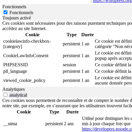
:
https://wordpress.org
Fonctionnels
Fonctionnels
Toujours activé
Ces cookies sont nécessaires pour des raisons purement techniques pour
accédez au site Internet.
Cookie
Type
Durée
cookielawinfo-checkbox-
Ce cookie est défini
persistent
1 an
[category]
catégorie "Non néce
Le cookie est défini
CookieLawInfoConsent
persistent
1 an
popup après accepta
PHPSESSID
session
Ce cookie définit la 
pll_language
persistent
1 an
Ce cookie définit la 
Le cookie est défini
viewed_cookie_policy
persistent
1 an
aucune donnée pers
Analytiques
analytical
Ces cookies nous permettent de reconnaître et de compter le nombre de v
notre site, par exemple, en s’assurant que les utilisateurs trouvent fa
Cookie
Type
Durée
Utilisé pour distinguer les 
__utma
persistent
2 ans
mis à jour chaque fois que
https://developers.google.