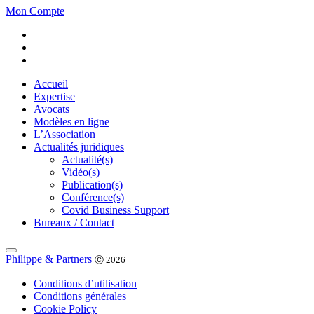
Mon Compte
Accueil
Expertise
Avocats
Modèles en ligne
L’Association
Actualités juridiques
Actualité(s)
Vidéo(s)
Publication(s)
Conférence(s)
Covid Business Support
Bureaux / Contact
Philippe & Partners
Ⓒ 2026
Conditions d’utilisation
Conditions générales
Cookie Policy