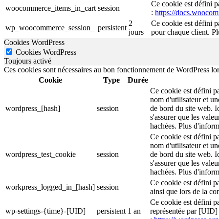
Ce cookie est défini 
woocommerce_items_in_cart
session
:
https://docs.wooco
2
Ce cookie est défini 
wp_woocommerce_session_
persistent
jours
pour chaque client. P
Cookies WordPress
Cookies WordPress
Toujours activé
Ces cookies sont nécessaires au bon fonctionnement de WordPress lorsqu
Cookie
Type
Durée
Ce cookie est défini p
nom d'utilisateur et un
wordpress_[hash]
session
de bord du site web. I
s'assurer que les valeu
hachées. Plus d'inform
Ce cookie est défini p
nom d'utilisateur et un
wordpress_test_cookie
session
de bord du site web. I
s'assurer que les valeu
hachées. Plus d'inform
Ce cookie est défini p
workpress_logged_in_[hash]
session
ainsi que lors de la c
Ce cookie est défini pa
wp-settings-{time}-[UID]
persistent
1 an
représentée par [UID] e