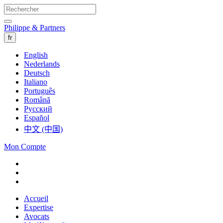
Philippe & Partners
fr
English
Nederlands
Deutsch
Italiano
Português
Română
Русский
Español
中文 (中国)
Mon Compte
Accueil
Expertise
Avocats