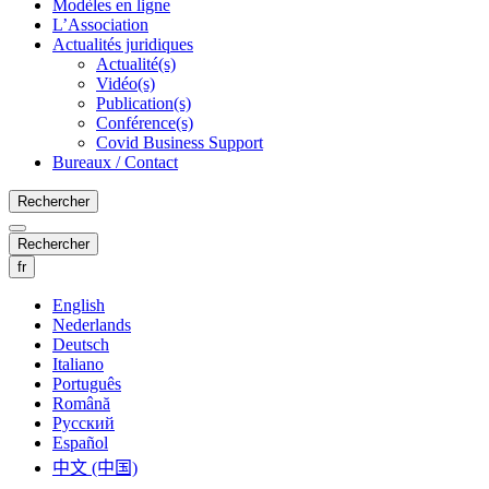
Modèles en ligne
L’Association
Actualités juridiques
Actualité(s)
Vidéo(s)
Publication(s)
Conférence(s)
Covid Business Support
Bureaux / Contact
Rechercher
Rechercher
fr
English
Nederlands
Deutsch
Italiano
Português
Română
Русский
Español
中文 (中国)