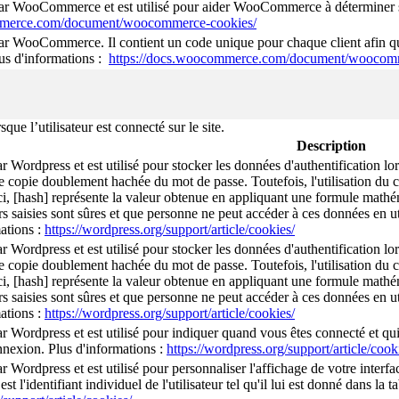
par WooCommerce et est utilisé pour aider WooCommerce à déterminer si
mmerce.com/document/woocommerce-cookies/
par WooCommerce. Il contient un code unique pour chaque client afin qu
lus d'informations :
https://docs.woocommerce.com/document/woocomm
e l’utilisateur est connecté sur le site.
Description
ar Wordpress et est utilisé pour stocker les données d'authentification 
e copie doublement hachée du mot de passe. Toutefois, l'utilisation du co
ci, [hash] représente la valeur obtenue en appliquant une formule mathéma
rs saisies sont sûres et que personne ne peut accéder à ces données en uti
ations :
https://wordpress.org/support/article/cookies/
ar Wordpress et est utilisé pour stocker les données d'authentification 
e copie doublement hachée du mot de passe. Toutefois, l'utilisation du co
ci, [hash] représente la valeur obtenue en appliquant une formule mathéma
rs saisies sont sûres et que personne ne peut accéder à ces données en uti
ations :
https://wordpress.org/support/article/cookies/
ar Wordpress et est utilisé pour indiquer quand vous êtes connecté et qu
onnexion. Plus d'informations :
https://wordpress.org/support/article/cook
r Wordpress et est utilisé pour personnaliser l'affichage de votre interfa
st l'identifiant individuel de l'utilisateur tel qu'il lui est donné dans la