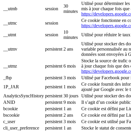
Utilisé pour déterminer les
30
__utmb
session
mis à jour chaque fois que
minutes
https://developers.google.
Ce cookie fonctionne en co
__utmc
session
https://developers.google.
10
__utmt
session
Utilisé pour réduire le tau
minutes
Utilisé pour stocker des d
__utmv
persistent
2 ans
variable personnalisée au n
données sont envoyées à Go
Stocke la source de trafic o
__utmz
persistent
6 mois
à jour chaque fois que des
https://developers.google.
_fbp
persistent
3 mois
Utilisé par Facebook pour f
Ce cookie fournit des informa
1P_JAR
persistent
1 mois
ajouté par Google avec le 
AnalyticsSyncHistory
persistent
30 jours
Utilisé pour stocker des d
ANID
persistent
9 mois
Il s’agit d’un cookie publi
bcookie
persistent
1 an
Ce cookie est défini par L
bscookie
persistent
2 ans
Ce cookie est défini par L
c_user
persistent
3 mois
Ce cookie est utilisé par F
cli_user_preference
persistent
1 an
Stocke le statut de consente