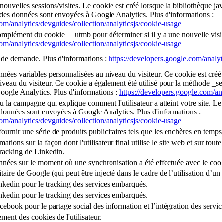
 nouvelles sessions/visites. Le cookie est créé lorsque la bibliothèque j
 des données sont envoyées à Google Analytics. Plus d'informations :
com/analytics/devguides/collection/analyticsjs/cookie-usage
mplément du cookie __utmb pour déterminer si il y a une nouvelle visite 
com/analytics/devguides/collection/analyticsjs/cookie-usage
x de demande. Plus d'informations :
https://developers.google.com/analyt
onnées variables personnalisées au niveau du visiteur. Ce cookie est cr
iveau du visiteur. Ce cookie a également été utilisé pour la méthode _se
ogle Analytics. Plus d'informations :
https://developers.google.com/an
u la campagne qui explique comment l'utilisateur a atteint votre site. Le 
 données sont envoyées à Google Analytics. Plus d'informations :
com/analytics/devguides/collection/analyticsjs/cookie-usage
ournir une série de produits publicitaires tels que les enchères en temps
tions sur la façon dont l'utilisateur final utilise le site web et sur toute p
tracking de Linkedin.
onnées sur le moment où une synchronisation a été effectuée avec le coo
citaire de Google (qui peut être injecté dans le cadre de l’utilisation d
inkedin pour le tracking des services embarqués.
inkedin pour le tracking des services embarqués.
acebook pour le partage social des information et l’intégration des serv
ment des cookies de l'utilisateur.