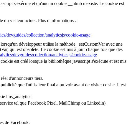
avascript s'exécute et qu'aucun cookie __utmb n'existe. Le cookie est
du visiteur actuel. Plus d'informations :
ics/devguides/collection/analyticsjs/cookie-usage
éé lorsqu'un développeur utilise la méthode _setCustomVar avec une
tVar, qui est obsolète. Le cookie est mis à jour chaque fois que des
alytics/devguides/collection/analyticsjs/cookie-usage
cookie est créé lorsque la bibliothèque javascript s'exécute et est mis
 réel d'annonceurs tiers.
ublicité que l'utilisateur final a pu voir avant de visiter ce site. Il est
kie lms_analytics
’un service tel que Facebook Pixel, MailChimp ou Linkedin).
ices de Facebook.