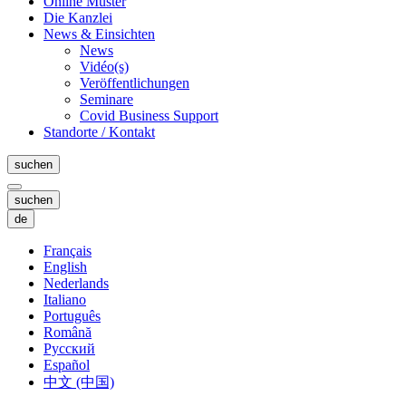
Online Muster
Die Kanzlei
News & Einsichten
News
Vidéo(s)
Veröffentlichungen
Seminare
Covid Business Support
Standorte / Kontakt
suchen
suchen
de
Français
English
Nederlands
Italiano
Português
Română
Русский
Español
中文 (中国)