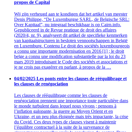
propos de Capital
Wij zijn verheugd aan te kondigen dat het artikel van meester
Denis Philippe, “De Luxemburgse SARL, de Belgische SRL:
Over Kapitaal”, nu integraal beschikbaar is op Cairn.info.
Gepubliceerd in de Revue pratique de droit des affaires
(2020/4, nr. 9), analyseert dit artikel de specifieke kenmerken
van kapitaalstructuren in besloten vennootschappen in België
en Luxemburg. Contenu Le droit des sociétés luxembourgeois
a connu une importante modernisation en 2016 [1] ; le droit
belge a connu une modification substantielle par la loi du 23
mars 2019 introduisant le Code des sociétés et associations et
je ne crois pas exagérer en parlant, à propos de la …
04/02/2025
Les ponts entre les clauses de rééquilibrage et
les clauses de renégociation
Les clauses de rééquilibrage comme les clauses de
renégociation prennent une importance toute particulière dans
le monde turbulent dans lequel nous vivons ; pensons à
l’inflation galopante, la guerre au Moyen Orient et en
Ukraine, et un peu plus éloignée mais très impactante, la crise
du Covid. Ces deux types de clauses visent à maintenir
l’équilibre contractuel à la suite de la survenance de