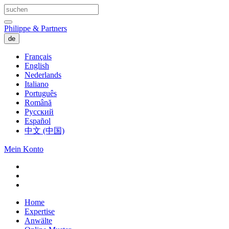
Philippe & Partners
de
Français
English
Nederlands
Italiano
Português
Română
Русский
Español
中文 (中国)
Mein Konto
Home
Expertise
Anwälte