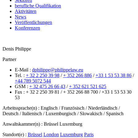
Sektoren
berufliche Qualifikation
Aktivitäten
News
Veröffentlichungen
Konferenzen
Denis
Philippe
Partner
E-Mail :
dphilippe@philippelaw.eu
Tel. :
+ 32 2 250 39 98
/
+ 352 266 886
/
+33 1 53 53 38 86
/
+44 789 5072 544
GSM :
+ 32 475 26 66 43
/
+ 352 621 521 625
Fax :
+ 32 2 250 39 81
/
+ 352 266 88 700
/
+33 1 53 53 30
53
Arbeitssprache(n) : Englisch / Französisch / Niederländisch /
Deutsch / Italienisch / Luxemburgisch / Slowakisch / Spanisch
Anwaltskammer(n) :
Brüssel
Luxemburg
Standort(e) :
Brüssel
London
Luxemburg
Paris