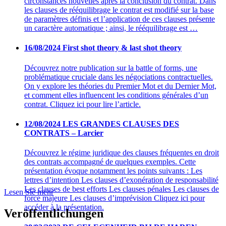
circonstances nouvelles après la conclusion du contrat. Dans
les clauses de rééquilibrage le contrat est modifié sur la base
de paramètres définis et l’application de ces clauses présente
un caractère automatique ; ainsi, le rééquilibrage est …
16/08/2024
First shot theory & last shot theory
Découvrez notre publication sur la battle of forms, une
problématique cruciale dans les négociations contractuelles.
On y explore les théories du Premier Mot et du Dernier Mot,
et comment elles influencent les conditions générales d’un
contrat. Cliquez ici pour lire l’article.
12/08/2024
LES GRANDES CLAUSES DES
CONTRATS – Larcier
Découvrez le régime juridique des clauses fréquentes en droit
des contrats accompagné de quelques exemples. Cette
présentation évoque notamment les points suivants : Les
lettres d’intention Les clauses d’exonération de responsabilité
Les clauses de best efforts Les clauses pénales Les clauses de
Lesen Sie mehr
force majeure Les clauses d’imprévision Cliquez ici pour
accéder à la présentation.
Veröffentlichungen