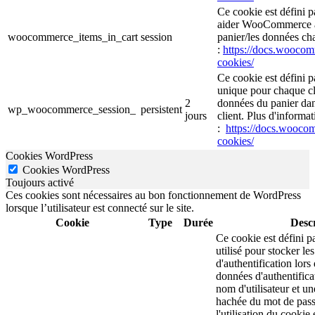
Ce cookie est défini 
aider WooCommerce à 
woocommerce_items_in_cart
session
panier/les données cha
:
https://docs.wooc
cookies/
Ce cookie est défini 
unique pour chaque cli
2
données du panier da
wp_woocommerce_session_
persistent
jours
client. Plus d'informat
:
https://docs.wooc
cookies/
Cookies WordPress
Cookies WordPress
Toujours activé
Ces cookies sont nécessaires au bon fonctionnement de WordPress
lorsque l’utilisateur est connecté sur le site.
Cookie
Type
Durée
Descr
Ce cookie est défini p
utilisé pour stocker le
d'authentification lor
données d'authentific
nom d'utilisateur et u
hachée du mot de pass
l'utilisation du cookie 