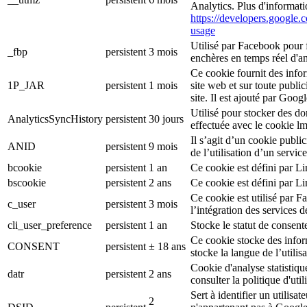
Analytics. Plus d'informati
https://developers.google.c
usage
Utilisé par Facebook pour f
_fbp
persistent
3 mois
enchères en temps réel d'an
Ce cookie fournit des inform
1P_JAR
persistent
1 mois
site web et sur toute publici
site. Il est ajouté par Goog
Utilisé pour stocker des d
AnalyticsSyncHistory
persistent
30 jours
effectuée avec le cookie l
Il s’agit d’un cookie public
ANID
persistent
9 mois
de l’utilisation d’un serv
bcookie
persistent
1 an
Ce cookie est défini par L
bscookie
persistent
2 ans
Ce cookie est défini par L
Ce cookie est utilisé par F
c_user
persistent
3 mois
l’intégration des services 
cli_user_preference
persistent
1 an
Stocke le statut de consente
Ce cookie stocke des inform
CONSENT
persistent
± 18 ans
stocke la langue de l’utilisa
Cookie d'analyse statistiqu
datr
persistent
2 ans
consulter la politique d'ut
Sert à identifier un utilis
2