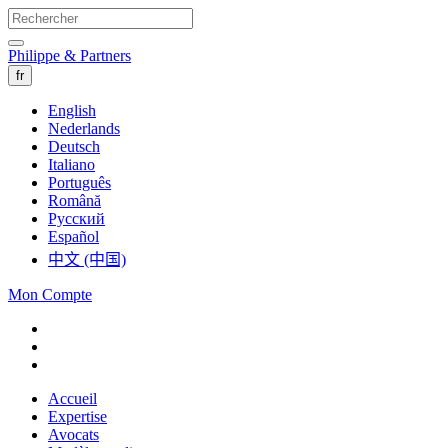
Philippe & Partners
fr
English
Nederlands
Deutsch
Italiano
Português
Română
Русский
Español
中文 (中国)
Mon Compte
Accueil
Expertise
Avocats