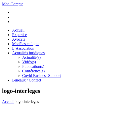
Mon Compte
Accueil
Expertise
Avocats
Modèles en ligne
L’Association
Actualités juridiques
Actualité(s)
Vidéo(s)
Publication(s)
Conférence(s)
Covid Business Support
Bureaux / Contact
logo-interleges
Accueil
logo-interleges