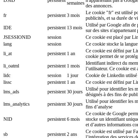
DSID
persistent
n'appartenant pas à Google
semaines
des annonces.
Le cookie "fr" est utilisé p
fr
persistent
3 mois
publicités, et sa durée de v
Utilisé par Google afin de
IDE
persistent
13 mois
sur des sites n'appartenant
JSESSIONID
session
Ce cookie est placé par Li
lang
session
Ce cookie stocke la langue
Ce cookie est défini par L
li_at
persistent
1 an
cookie permet de se protég
Identifiant indirect du mem
li_oatml
persistent
1 mois
l’utilisateur. Ce cookie est
lidc
session
1 jour
Cookie de Linkedin utilisé 
lissc
persistent
1 an
Ce cookie est défini par L
Utilisé pour identifier le
lms_ads
persistent
30 jours
désignés à des fins de publi
Utilisé pour identifier les
lms_analytics
persistent
30 jours
fins d’analyse
Ce cookie de Google permet
NID
persistent
6 mois
stocke un identifiant uniqu
et d’autres informations c
Ce cookie est utilisé par F
sb
persistent
2 ans
l’intégration des services 