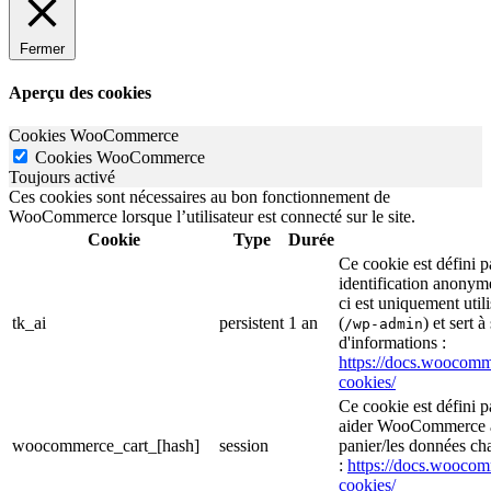
Fermer
Aperçu des cookies
Cookies WooCommerce
Cookies WooCommerce
Toujours activé
Ces cookies sont nécessaires au bon fonctionnement de
WooCommerce lorsque l’utilisateur est connecté sur le site.
Cookie
Type
Durée
Ce cookie est défini
identification anonym
ci est uniquement util
tk_ai
persistent
1 an
(
) et sert à
/wp-admin
d'informations :
https://docs.wooco
cookies/
Ce cookie est défini 
aider WooCommerce à 
woocommerce_cart_[hash]
session
panier/les données cha
:
https://docs.wooc
cookies/