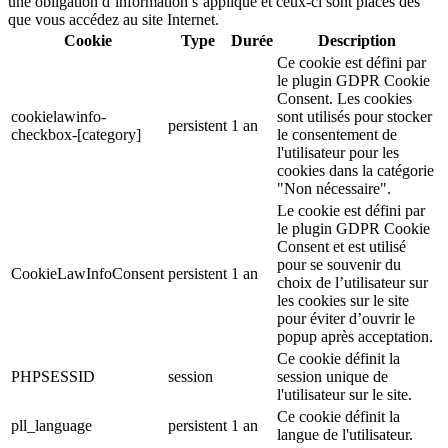
une obligation d’information s’applique et ceux-ci sont placés dès
que vous accédez au site Internet.
Cookie
Type
Durée
Description
Ce cookie est défini par
le plugin GDPR Cookie
Consent. Les cookies
cookielawinfo-
sont utilisés pour stocker
persistent
1 an
checkbox-[category]
le consentement de
l'utilisateur pour les
cookies dans la catégorie
"Non nécessaire".
Le cookie est défini par
le plugin GDPR Cookie
Consent et est utilisé
pour se souvenir du
CookieLawInfoConsent
persistent
1 an
choix de l’utilisateur sur
les cookies sur le site
pour éviter d’ouvrir le
popup après acceptation.
Ce cookie définit la
PHPSESSID
session
session unique de
l'utilisateur sur le site.
Ce cookie définit la
pll_language
persistent
1 an
langue de l'utilisateur.