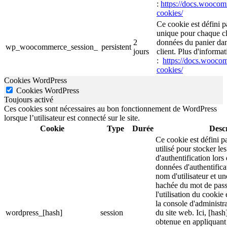
:
https://docs.wooc
cookies/
Ce cookie est défini 
unique pour chaque cli
2
données du panier da
wp_woocommerce_session_
persistent
jours
client. Plus d'informat
:
https://docs.wooc
cookies/
Cookies WordPress
Cookies WordPress
Toujours activé
Ces cookies sont nécessaires au bon fonctionnement de WordPress
lorsque l’utilisateur est connecté sur le site.
Cookie
Type
Durée
Descr
Ce cookie est défini p
utilisé pour stocker le
d'authentification lor
données d'authentific
nom d'utilisateur et u
hachée du mot de pass
l'utilisation du cookie 
la console d'administra
wordpress_[hash]
session
du site web. Ici, [hash
obtenue en appliquant