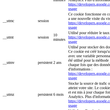
https://developers.google.c
usage
Ce cookie fonctionne en c
a une nouvelle visite du vis
__utmc
session
https://developers.google.c
usage
Utilisé pour réduire le tau
10
__utmt
session
https://developers.google.c
minutes
usage
Utilisé pour stocker des do
Ce cookie est créé lorsqu'
avec une variable personna
été utilisé pour la méthode 
__utmv
persistent
2 ans
chaque fois que des donné
d'informations :
https://developers.google.c
usage
Stocke la source de trafic 
atteint votre site. Le cooki
et est mis à jour chaque f
__utmz
persistent
6 mois
Analytics. Plus d'informati
https://developers.google.c
usage