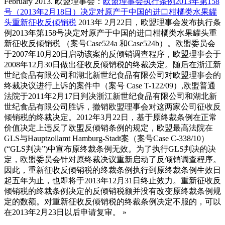
February 2013. 欧盟理事会：
欧盟理事会执行条例2013年第158
号（2013年2月18日）决定对原产于中国的进口柑橘类水果罐
头重新征收反倾销税
2013年 2月22日，欧盟理事会发布执行条
例2013年第158号决定对原产于中国的进口柑橘类水果罐头重
新征收反倾销税 （案号Case524a 和Case524b）。欧盟委员会
于2007年10月20日启动该案的反倾销调查程序，欧盟理事会于
2008年12月30日做出征收反倾销税的终裁决定。随后在浙江新
世纪食品有限公司和湖北新世纪食品有限公司对欧盟理事会的
终裁决议进行上诉的案件中（案号 Case T-122/09）,欧盟普通
法院于2011年2月17日判决浙江新世纪食品有限公司和湖北新
世纪食品有限公司胜诉，撤销欧盟理事会对这两家公司征收反
倾销税的终裁决定。2012年3月22日，基于原终裁条例在正常
价值决定上违反了欧盟反倾销条例的规定，欧盟最高法院在
GLS与Hauptzollamt Hamburg-Stadt案（案号Case C-338/10）
(“GLS判决”)中宣布原终裁条例无效。为了执行GLS判决的决
定，欧盟委员会针对原终裁决议重新启动了反倾销调查程序。
因此，重新征收反倾销税的终裁条例执行到原终裁条例生效日
起五年为止，也即将于2013年12月31日终止效力。重新征收反
倾销税的终裁条例决定的反倾销税额并没有改变原终裁条例规
定的数额。对重新征收反倾销税的终裁条例决定不服的，可以
在2013年2月23日以后申请复审。 »