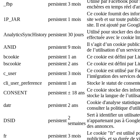
Utilisé par Facebook pour f
_fbp
persistent
3 mois
enchères en temps réel d'an
Ce cookie fournit des inform
1P_JAR
persistent
1 mois
site web et sur toute publici
site. Il est ajouté par Goog
Utilisé pour stocker des d
AnalyticsSyncHistory
persistent
30 jours
effectuée avec le cookie l
Il s’agit d’un cookie public
ANID
persistent
9 mois
de l’utilisation d’un serv
bcookie
persistent
1 an
Ce cookie est défini par L
bscookie
persistent
2 ans
Ce cookie est défini par L
Ce cookie est utilisé par F
c_user
persistent
3 mois
l’intégration des services 
cli_user_preference
persistent
1 an
Stocke le statut de consente
Ce cookie stocke des inform
CONSENT
persistent
± 18 ans
stocke la langue de l’utilisa
Cookie d'analyse statistiqu
datr
persistent
2 ans
consulter la politique d'ut
Sert à identifier un utilis
2
DSID
persistent
n'appartenant pas à Google
semaines
des annonces.
Le cookie "fr" est utilisé p
fr
persistent
3 mois
publicités, et sa durée de v