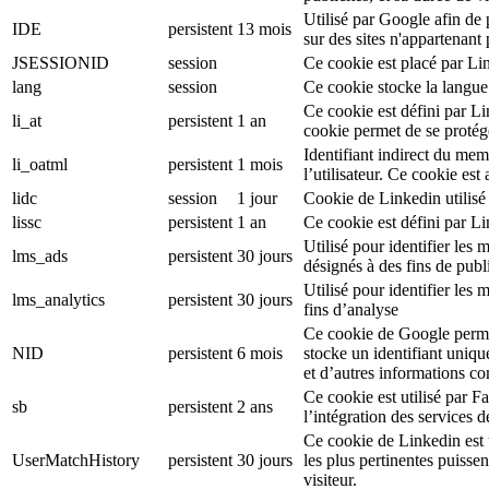
Utilisé par Google afin de
IDE
persistent
13 mois
sur des sites n'appartenant
JSESSIONID
session
Ce cookie est placé par Li
lang
session
Ce cookie stocke la langue
Ce cookie est défini par L
li_at
persistent
1 an
cookie permet de se protég
Identifiant indirect du mem
li_oatml
persistent
1 mois
l’utilisateur. Ce cookie est
lidc
session
1 jour
Cookie de Linkedin utilisé 
lissc
persistent
1 an
Ce cookie est défini par L
Utilisé pour identifier le
lms_ads
persistent
30 jours
désignés à des fins de publi
Utilisé pour identifier les
lms_analytics
persistent
30 jours
fins d’analyse
Ce cookie de Google permet
NID
persistent
6 mois
stocke un identifiant uniqu
et d’autres informations c
Ce cookie est utilisé par F
sb
persistent
2 ans
l’intégration des services 
Ce cookie de Linkedin est ut
UserMatchHistory
persistent
30 jours
les plus pertinentes puisse
visiteur.