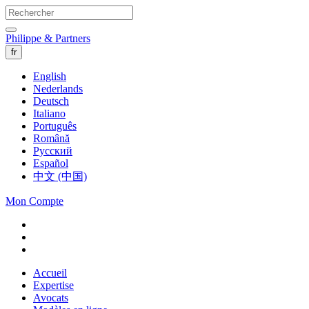
Philippe & Partners
fr
English
Nederlands
Deutsch
Italiano
Português
Română
Русский
Español
中文 (中国)
Mon Compte
Accueil
Expertise
Avocats