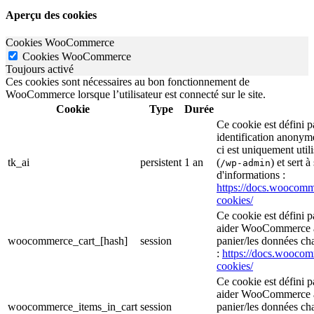
Aperçu des cookies
Cookies WooCommerce
Cookies WooCommerce
Toujours activé
Ces cookies sont nécessaires au bon fonctionnement de
WooCommerce lorsque l’utilisateur est connecté sur le site.
Cookie
Type
Durée
Ce cookie est défini
identification anonym
ci est uniquement util
tk_ai
persistent
1 an
(
) et sert à
/wp-admin
d'informations :
https://docs.wooco
cookies/
Ce cookie est défini 
aider WooCommerce à 
woocommerce_cart_[hash]
session
panier/les données cha
:
https://docs.wooc
cookies/
Ce cookie est défini 
aider WooCommerce à 
woocommerce_items_in_cart
session
panier/les données cha