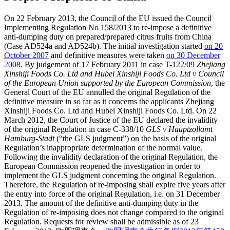
On 22 February 2013, the Council of the EU issued the Council
Implementing Regulation No 158/2013 to re-impose a definitive
anti-dumping duty on prepared/prepared citrus fruits from China
(Case AD524a and AD524b). The initial investigation started
on 20
October 2007
and definitive measures were taken
on 30 December
2008
. By judgement of 17 February 2011 in case T-122/09
Zhejiang
Xinshiji Foods Co. Ltd and Hubei Xinshiji Foods Co. Ltd v Council
of the European Union supported by the European Commission
, the
General Court of the EU annulled the original Regulation of the
definitive measure in so far as it concerns the applicants Zhejiang
Xinshiji Foods Co. Ltd and Hubei Xinshiji Foods Co. Ltd. On 22
March 2012, the Court of Justice of the EU declared the invalidity
of the original Regulation in case C-338/10
GLS v Hauptzollamt
Hamburg-Stadt
(“the GLS judgment”) on the basis of the original
Regulation’s inappropriate determination of the normal value.
Following the invalidity declaration of the original Regulation, the
European Commission reopened the investigation in order to
implement the GLS judgment concerning the original Regulation.
Therefore, the Regulation of re-imposing shall expire five years after
the entry into force of the original Regulation, i.e. on 31 December
2013. The amount of the definitive anti-dumping duty in the
Regulation of re-imposing does not change compared to the original
Regulation. Requests for review shall be admissible as of 23