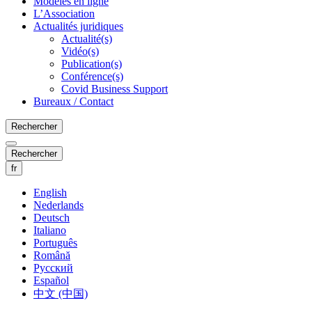
Modèles en ligne
L’Association
Actualités juridiques
Actualité(s)
Vidéo(s)
Publication(s)
Conférence(s)
Covid Business Support
Bureaux / Contact
Rechercher
Rechercher
fr
English
Nederlands
Deutsch
Italiano
Português
Română
Русский
Español
中文 (中国)