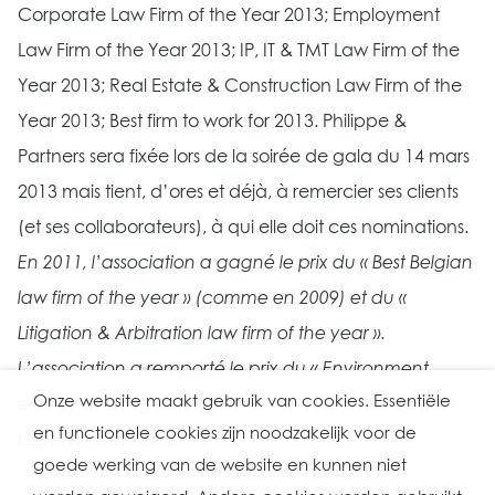
Corporate Law Firm of the Year 2013; Employment
Law Firm of the Year 2013; IP, IT & TMT Law Firm of the
Year 2013; Real Estate & Construction Law Firm of the
Year 2013; Best firm to work for 2013. Philippe &
Partners sera fixée lors de la soirée de gala du 14 mars
2013 mais tient, d’ores et déjà, à remercier ses clients
(et ses collaborateurs), à qui elle doit ces nominations.
En 2011, l’association a gagné le prix du « Best Belgian
law firm of the year » (comme en 2009) et du «
Litigation & Arbitration law firm of the year ».
L’association a remporté le prix du « Environment,
Onze website maakt gebruik van cookies. Essentiële
energy and regulatory firm of the year » aux Belgian
en functionele cookies zijn noodzakelijk voor de
Legal Awards 2012.
“
goede werking van de website en kunnen niet