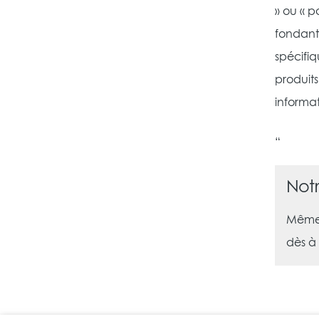
» ou « p
fondant 
spécifiq
produit
informat
“
Notr
Même s
dès à