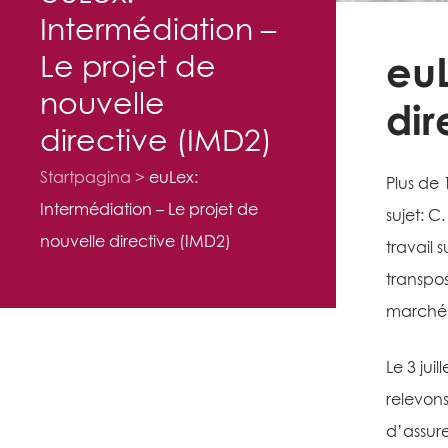
Intermédiation –
Le projet de
euL
nouvelle
dir
directive (IMD2)
Startpagina
euLex:
Plus de 
Intermédiation – Le projet de
sujet: C
nouvelle directive (IMD2)
travail 
transpos
marché 
Le 3 jui
relevons
d’assure