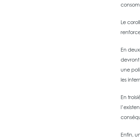
consomma
Le corol
renforce
En deuxi
devront 
une pol
les inte
En trois
l’exist
conséque
Enfin, 