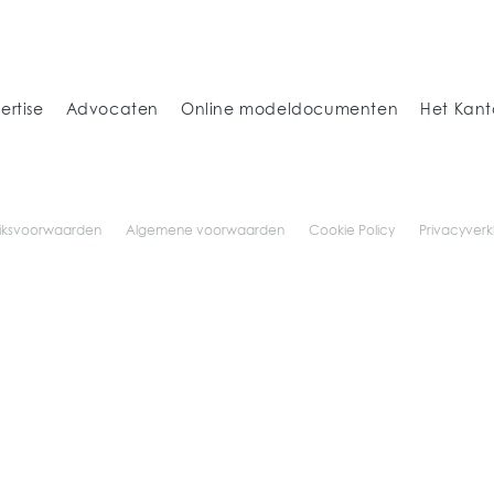
ertise
Advocaten
Online modeldocumenten
Het Kant
iksvoorwaarden
Algemene voorwaarden
Cookie Policy
Privacyverk