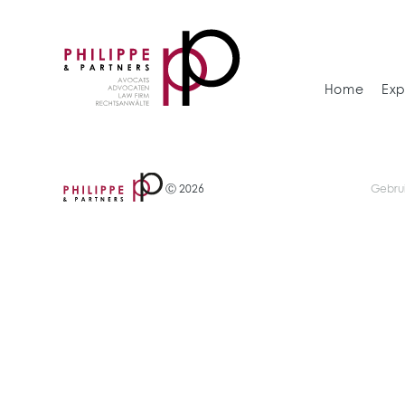
Home
Exp
Ⓒ 2026
Gebru