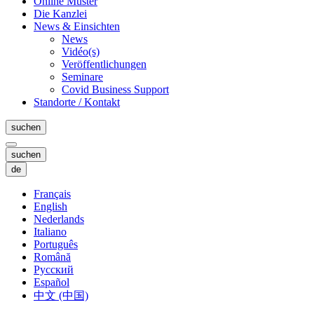
Online Muster
Die Kanzlei
News & Einsichten
News
Vidéo(s)
Veröffentlichungen
Seminare
Covid Business Support
Standorte / Kontakt
suchen
suchen
de
Français
English
Nederlands
Italiano
Português
Română
Русский
Español
中文 (中国)