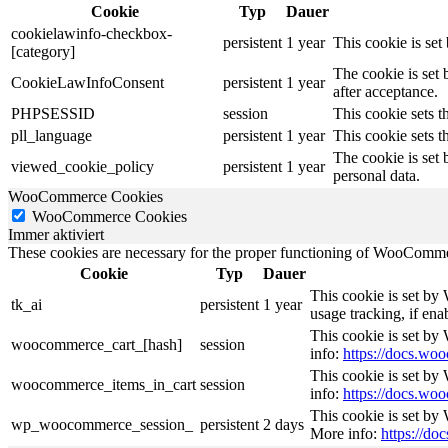
Cookie
Typ
Dauer
cookielawinfo-checkbox-
persistent
1 year
This cookie is se
[category]
The cookie is set
CookieLawInfoConsent
persistent
1 year
after acceptance.
PHPSESSID
session
This cookie sets th
pll_language
persistent
1 year
This cookie sets t
The cookie is set 
viewed_cookie_policy
persistent
1 year
personal data.
WooCommerce Cookies
WooCommerce Cookies
Immer aktiviert
These cookies are necessary for the proper functioning of WooCommerc
Cookie
Typ
Dauer
This cookie is set by
tk_ai
persistent
1 year
usage tracking, if en
This cookie is set b
woocommerce_cart_[hash]
session
info:
https://docs.w
This cookie is set b
woocommerce_items_in_cart
session
info:
https://docs.w
This cookie is set by
wp_woocommerce_session_
persistent
2 days
More info:
https://d