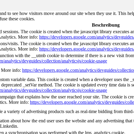
nd to see how visitors move around our site when they use it. This help
fuse these cookies.
Beschreibung
d sessions. The cookie is created when the javascript library executes 
Analytics. More info:
https://developers.google.com/analytics/devguides/
ns/visits. The cookie is created when the javascript library executes a
Analytics. More info:
https://developers.google.com/analytics/devguides/
unction with the __utmb cookie to determine if there is a new visit from 
m/analytics/devguides/collection/analyticsjs/cookie-usage
e. More info:
https://developers.google.com/analytics/devguides/collectio
custom variable data. This cookie is created when a developer uses the 
e deprecated _setVar method. The cookie is updated every time data is s
m/analytics/devguides/collection/analyticsjs/cookie-usage
 campaign that explains how the user reached your site. The cookie is cr
tics. More info:
https://developers.google.com/analytics/devguides/colle
a variety of advertising products such as real-time bidding from third-
tion about how the end user uses the website and any advertising that t
 Linkedin.
en a synchronisation was performed with the lms_analytics cookie.