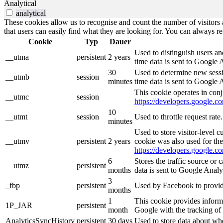
Analytical
analytical
These cookies allow us to recognise and count the number of visitors a
that users can easily find what they are looking for. You can always re
Cookie
Typ
Dauer
Used to distinguish users an
__utma
persistent
2 years
time data is sent to Google 
30
Used to determine new sessio
__utmb
session
minutes
time data is sent to Google 
This cookie operates in conj
__utmc
session
https://developers.google.co
10
__utmt
session
Used to throttle request rat
minutes
Used to store visitor-level 
__utmv
persistent
2 years
cookie was also used for th
https://developers.google.co
6
Stores the traffic source or
__utmz
persistent
months
data is sent to Google Analy
3
_fbp
persistent
Used by Facebook to provide 
months
1
This cookie provides informa
1P_JAR
persistent
month
Google with the tracking of
AnalyticsSyncHistory
persistent
30 days
Used to store data about wh