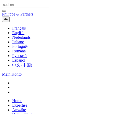
Philippe & Partners
de
Français
English
Nederlands
Italiano
Português
Română
Русский
Español
中文 (中国)
Mein Konto
Home
Expertise
Anwälte