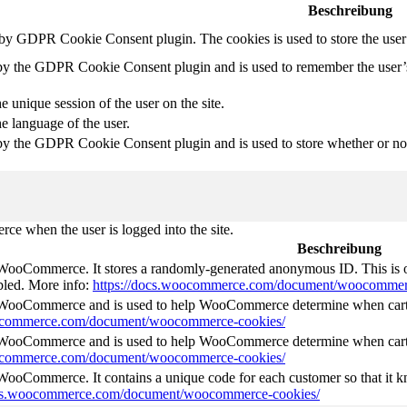
Beschreibung
t by GDPR Cookie Consent plugin. The cookies is used to store the user
 by the GDPR Cookie Consent plugin and is used to remember the user’
e unique session of the user on the site.
he language of the user.
by the GDPR Cookie Consent plugin and is used to store whether or not 
e when the user is logged into the site.
Beschreibung
 WooCommerce. It stores a randomly-generated anonymous ID. This is o
abled. More info:
https://docs.woocommerce.com/document/woocommer
y WooCommerce and is used to help WooCommerce determine when cart
oocommerce.com/document/woocommerce-cookies/
y WooCommerce and is used to help WooCommerce determine when cart
oocommerce.com/document/woocommerce-cookies/
 WooCommerce. It contains a unique code for each customer so that it kn
ocs.woocommerce.com/document/woocommerce-cookies/