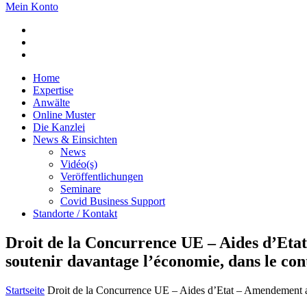
Mein Konto
Home
Expertise
Anwälte
Online Muster
Die Kanzlei
News & Einsichten
News
Vidéo(s)
Veröffentlichungen
Seminare
Covid Business Support
Standorte / Kontakt
Droit de la Concurrence UE – Aides d’Eta
soutenir davantage l’économie, dans le c
Startseite
Droit de la Concurrence UE – Aides d’Etat – Amendement a