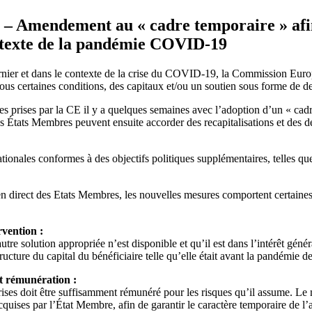
t – Amendement au « cadre temporaire » af
ontexte de la pandémie COVID-19
rnier et dans le contexte de la crise du COVID-19, la Commission Eu
sous certaines conditions, des capitaux et/ou un soutien sous forme de d
s prises par la CE il y a quelques semaines avec l’adoption d’un « cadr
es États Membres peuvent ensuite accorder des recapitalisations et des de
tionales conformes à des objectifs politiques supplémentaires, telles q
ien direct des Etats Membres, les nouvelles mesures comportent certaine
rvention :
tre solution appropriée n’est disponible et qu’il est dans l’intérêt général
structure du capital du bénéficiaire telle qu’elle était avant la pandémie 
et rémunération :
rises doit être suffisamment rémunéré pour les risques qu’il assume. Le 
acquises par l’État Membre, afin de garantir le caractère temporaire de l’