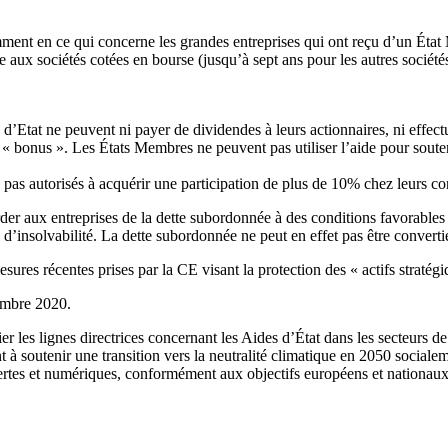
mment en ce qui concerne les grandes entreprises qui ont reçu d’un État M
dée aux sociétés cotées en bourse (jusqu’à sept ans pour les autres sociét
 d’Etat ne peuvent ni payer de dividendes à leurs actionnaires, ni effect
 des « bonus ». Les États Membres ne peuvent pas utiliser l’aide pour sout
e pas autorisés à acquérir une participation de plus de 10% chez leurs c
x entreprises de la dette subordonnée à des conditions favorables mais 
’insolvabilité. La dette subordonnée ne peut en effet pas être convertie 
esures récentes prises par la CE visant la protection des « actifs str
cembre 2020.
er les lignes directrices concernant les Aides d’État dans les secteurs de
 à soutenir une transition vers la neutralité climatique en 2050 socialem
ertes et numériques, conformément aux objectifs européens et nationaux