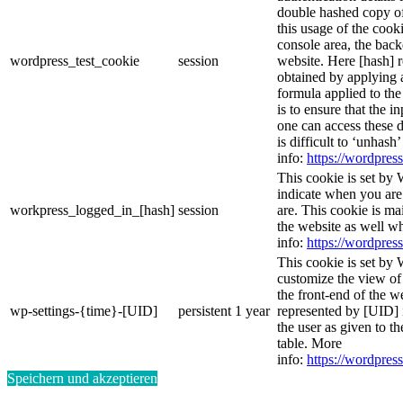
double hashed copy o
this usage of the cooki
console area, the bac
wordpress_test_cookie
session
website. Here [hash] r
obtained by applying 
formula applied to th
is to ensure that the i
one can access these d
is difficult to ‘unhash
info:
https://wordpress
This cookie is set by 
indicate when you are
workpress_logged_in_[hash]
session
are. This cookie is ma
the website as well w
info:
https://wordpress
This cookie is set by 
customize the view of
the front-end of the w
wp-settings-{time}-[UID]
persistent
1 year
represented by [UID] i
the user as given to th
table. More
info:
https://wordpress
Speichern und akzeptieren