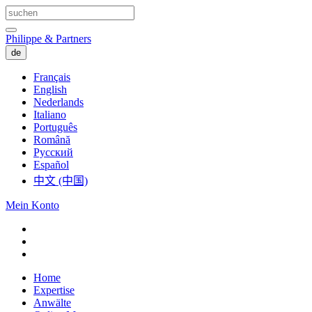
Philippe & Partners
de
Français
English
Nederlands
Italiano
Português
Română
Русский
Español
中文 (中国)
Mein Konto
Home
Expertise
Anwälte