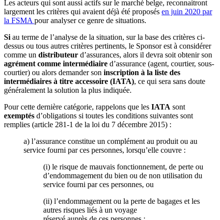
Les acteurs qui sont aussi actifs sur le marché belge, reconnaitront
largement les critères qui avaient déjà été proposés
en juin 2020 par
la FSMA
pour analyser ce genre de situations.
Si
au terme de l’analyse de la situation, sur la base des critères ci-
dessus ou tous autres critères pertinents, le Sponsor est à considérer
comme un
distributeur
d’assurances, alors il devra soit obtenir son
agrément comme intermédiaire
d’assurance (agent, courtier, sous-
courtier) ou alors demander son
inscription à la liste des
intermédiaires à titre accessoire (IATA)
, ce qui sera sans doute
généralement la solution la plus indiquée.
Pour cette dernière catégorie, rappelons que les
IATA
sont
exemptés
d’obligations si toutes les conditions suivantes sont
remplies (article 281-1 de la loi du 7 décembre 2015) :
a) l’assurance constitue un complément au produit ou au
service fourni par ces personnes, lorsqu’elle couvre :
(i) le risque de mauvais fonctionnement, de perte ou
d’endommagement du bien ou de non utilisation du
service fourni par ces personnes, ou
(ii) l’endommagement ou la perte de bagages et les
autres risques liés à un voyage
réservé auprès de ces personnes ;