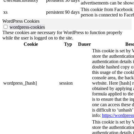
UserMatchHistory
persistent
30 days
advertisements can be shown 
This cookie from Facebook s
xs
persistent
90 days
person is connected to Face
WordPress Cookies
wordpress-cookies
These cookies are necessary for WordPress to function properly
while the user is logged on to the site.
Cookie
Typ
Dauer
Bes
This cookie is set by 
store the authenticatio
authentication details
double hashed copy o
this usage of the cooki
console area, the bac
wordpress_[hash]
session
website. Here [hash] r
obtained by applying 
formula applied to th
is to ensure that the i
one can access these d
is difficult to ‘unhash
info:
https://wordpress
This cookie is set by 
store the authenticatio
authentication details