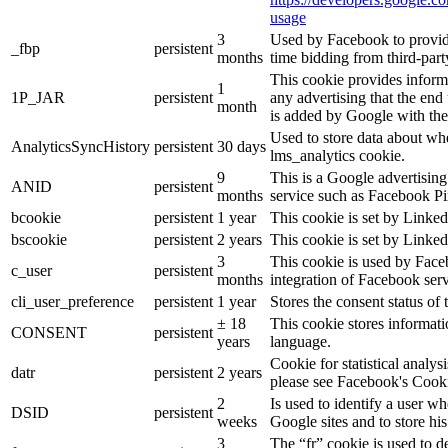
usage
3
Used by Facebook to provide 
_fbp
persistent
months
time bidding from third-part
This cookie provides inform
1
1P_JAR
persistent
any advertising that the end 
month
is added by Google with the
Used to store data about wh
AnalyticsSyncHistory
persistent
30 days
lms_analytics cookie.
9
This is a Google advertisin
ANID
persistent
months
service such as Facebook P
bcookie
persistent
1 year
This cookie is set by Linked
bscookie
persistent
2 years
This cookie is set by Linked
3
This cookie is used by Face
c_user
persistent
months
integration of Facebook serv
cli_user_preference
persistent
1 year
Stores the consent status of 
± 18
This cookie stores informatio
CONSENT
persistent
years
language.
Cookie for statistical analy
datr
persistent
2 years
please see Facebook's Cook
2
Is used to identify a user w
DSID
persistent
weeks
Google sites and to store his
3
The “fr” cookie is used to d