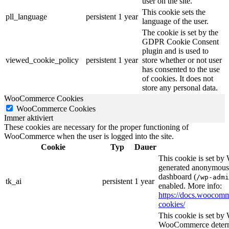
user on the site.
This cookie sets the
pll_language
persistent
1 year
language of the user.
The cookie is set by the
GDPR Cookie Consent
plugin and is used to
viewed_cookie_policy
persistent
1 year
store whether or not user
has consented to the use
of cookies. It does not
store any personal data.
WooCommerce Cookies
WooCommerce Cookies
Immer aktiviert
These cookies are necessary for the proper functioning of
WooCommerce when the user is logged into the site.
Cookie
Typ
Dauer
This cookie is set b
generated anonymous I
dashboard (
/wp-admi
tk_ai
persistent
1 year
enabled. More info:
https://docs.wooco
cookies/
This cookie is set b
WooCommerce determi