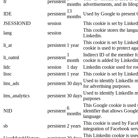
fr
persistent
months
advertisements, and its lifes
13
IDE
persistent
Used by Google to present G
months
JSESSIONID
session
This cookie is set by Linked
This cookie stores the langu
lang
session
Linkedin.
This cookie is set by Linked
li_at
persistent
1 year
cookie is used to protect ag
1
Indirect ID of the member fo
li_oatml
persistent
month
cookie is added by Linkedin
lidc
session
1 day
Linkedin cookie used for ro
lissc
persistent
1 year
This cookie is set by Linked
Used to identify LinkedIn m
lms_ads
persistent
30 days
for advertising purposes.
Used to identify LinkedIn m
lms_analytics
persistent
30 days
purposes
This Google cookie is used t
6
NID
persistent
identifier that allows Googl
months
language.
This cookie is used by Face
sb
persistent
2 years
integration of Facebook serv
This Linkedin cookie is used 