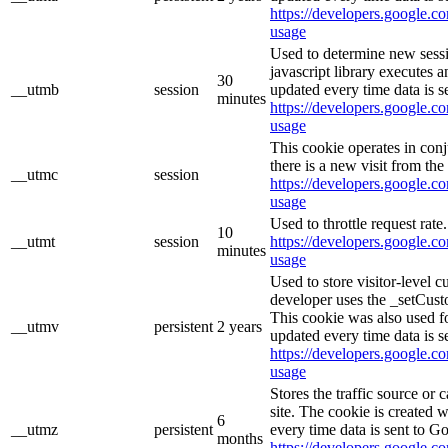
https://developers.google.co
usage
Used to determine new sessi
javascript library executes 
30
__utmb
session
updated every time data is s
minutes
https://developers.google.co
usage
This cookie operates in con
there is a new visit from the 
__utmc
session
https://developers.google.co
usage
Used to throttle request rate
10
__utmt
session
https://developers.google.co
minutes
usage
Used to store visitor-level 
developer uses the _setCust
This cookie was also used f
__utmv
persistent
2 years
updated every time data is s
https://developers.google.co
usage
Stores the traffic source or
site. The cookie is created 
6
__utmz
persistent
every time data is sent to G
months
https://developers.google.co