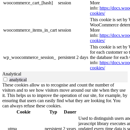
woocommerce_cart_[hash]
session
More
info:
https://docs.w
cookies/
This cookie is set b
WooCommerce determi
woocommerce_items_in_cart
session
More
info:
https://docs.w
cookies/
This cookie is set b
for each customer so t
wp_woocommerce_session_
persistent
2 days
the database for eac
info:
https://docs.w
cookies/
Analytical
analytical
These cookies allow us to recognise and count the number of
visitors and to see how visitors move around our site when they use
it. This helps us to improve the operation of our site, for example, by
ensuring that users can easily find what they are looking for. You
can always refuse these cookies.
Cookie
Typ
Dauer
Used to distinguish users an
javascript library executes 
__utma
persistent
2 years
updated every time data is s