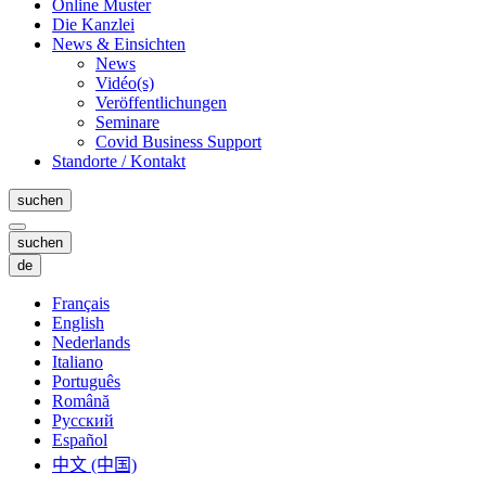
Online Muster
Die Kanzlei
News & Einsichten
News
Vidéo(s)
Veröffentlichungen
Seminare
Covid Business Support
Standorte / Kontakt
suchen
suchen
de
Français
English
Nederlands
Italiano
Português
Română
Русский
Español
中文 (中国)