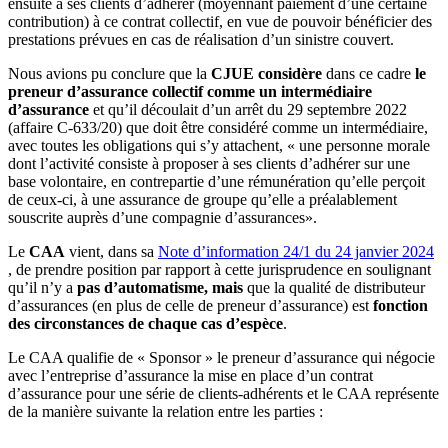
ensuite à ses clients d’adhérer (moyennant paiement d’une certaine
contribution) à ce contrat collectif, en vue de pouvoir bénéficier des
prestations prévues en cas de réalisation d’un sinistre couvert.
Nous avions pu conclure que la
CJUE considère
dans ce cadre
le
preneur d’assurance
collectif comme un intermédiaire
d’assurance
et qu’il découlait d’un arrêt du 29 septembre 2022
(affaire C-633/20) que doit être considéré comme un intermédiaire,
avec toutes les obligations qui s’y attachent, « une personne morale
dont l’activité consiste à proposer à ses clients d’adhérer sur une
base volontaire, en contrepartie d’une rémunération qu’elle perçoit
de ceux-ci, à une assurance de groupe qu’elle a préalablement
souscrite auprès d’une compagnie d’assurances».
Le
CAA
vient, dans sa
Note d’information 24/1 du 24 janvier 2024
, de prendre position par rapport à cette jurisprudence en soulignant
qu’il n’y a
pas d’automatisme, mais
que la qualité de distributeur
d’assurances (en plus de celle de preneur d’assurance) est
fonction
des circonstances de chaque cas d’espèce
.
Le CAA qualifie de « Sponsor » le preneur d’assurance qui négocie
avec l’entreprise d’assurance la mise en place d’un contrat
d’assurance pour une série de clients-adhérents et le CAA représente
de la manière suivante la relation entre les parties :