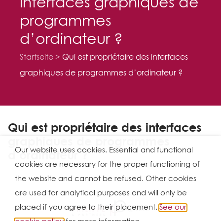
interfaces graphiques de
programmes
d’ordinateur ?
Startseite
Qui est propriétaire des interfaces
graphiques de programmes d’ordinateur ?
Qui est propriétaire des interfaces
graphiques de programmes
Our website uses cookies. Essential and functional
d’ordinateur ?
cookies are necessary for the proper functioning of
the website and cannot be refused. Other cookies
are used for analytical purposes and will only be
placed if you agree to their placement.
See our
Ⓒ 2026