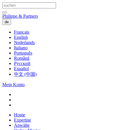
Philippe & Partners
de
Français
English
Nederlands
Italiano
Português
Română
Русский
Español
中文 (中国)
Mein Konto
Home
Expertise
Anwälte