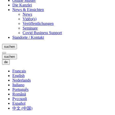
Online Muster
Die Kanzlei
News & Einsichten
News
Vidéo(s)
Veröffentlichungen
Seminare
Covid Business Support
Standorte / Kontakt
suchen
suchen
de
Français
English
Nederlands
Italiano
Português
Română
Русский
Español
中文 (中国)