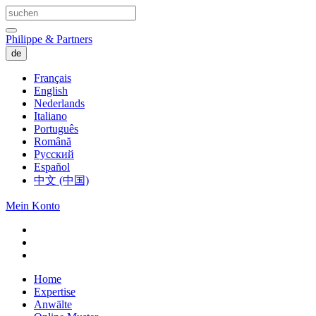
Philippe & Partners
de
Français
English
Nederlands
Italiano
Português
Română
Русский
Español
中文 (中国)
Mein Konto
Home
Expertise
Anwälte