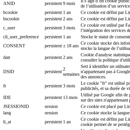
Il s’agit d’un cookie public
ANID
persistent
9 mois
de l’utilisation d’un serv
bcookie
persistent
1 an
Ce cookie est défini par L
bscookie
persistent
2 ans
Ce cookie est défini par L
Ce cookie est utilisé par F
c_user
persistent
3 mois
l’intégration des services 
cli_user_preference
persistent
1 an
Stocke le statut de consente
Ce cookie stocke des inform
CONSENT
persistent
± 18 ans
stocke la langue de l’utilisa
Cookie d'analyse statistiqu
datr
persistent
2 ans
consulter la politique d'ut
Sert à identifier un utilis
2
DSID
persistent
n'appartenant pas à Google
semaines
des annonces.
Le cookie "fr" est utilisé p
fr
persistent
3 mois
publicités, et sa durée de v
Utilisé par Google afin de
IDE
persistent
13 mois
sur des sites n'appartenant
JSESSIONID
session
Ce cookie est placé par Li
lang
session
Ce cookie stocke la langue
Ce cookie est défini par L
li_at
persistent
1 an
cookie permet de se protég