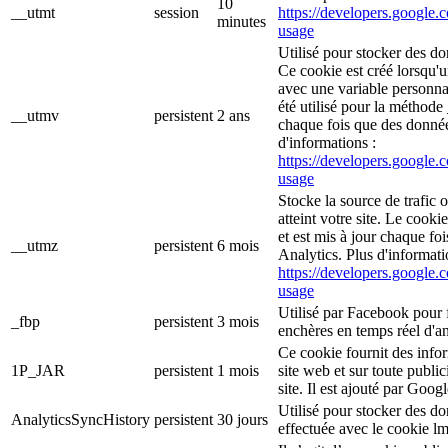
10
__utmt
session
https://developers.google.c
minutes
usage
Utilisé pour stocker des do
Ce cookie est créé lorsqu'
avec une variable personna
été utilisé pour la méthode 
__utmv
persistent
2 ans
chaque fois que des donné
d'informations :
https://developers.google.c
usage
Stocke la source de trafic 
atteint votre site. Le cooki
et est mis à jour chaque f
__utmz
persistent
6 mois
Analytics. Plus d'informati
https://developers.google.c
usage
Utilisé par Facebook pour f
_fbp
persistent
3 mois
enchères en temps réel d'an
Ce cookie fournit des inform
1P_JAR
persistent
1 mois
site web et sur toute publici
site. Il est ajouté par Goog
Utilisé pour stocker des d
AnalyticsSyncHistory
persistent
30 jours
effectuée avec le cookie l