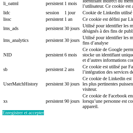
Identifiant indirect du mem
li_oatml
persistent
1 mois
l’utilisateur. Ce cookie est
lidc
session
1 jour
Cookie de Linkedin utilisé 
lissc
persistent
1 an
Ce cookie est défini par L
Utilisé pour identifier le
lms_ads
persistent
30 jours
désignés à des fins de publi
Utilisé pour identifier les
lms_analytics
persistent
30 jours
fins d’analyse
Ce cookie de Google permet
NID
persistent
6 mois
stocke un identifiant uniqu
et d’autres informations c
Ce cookie est utilisé par F
sb
persistent
2 ans
l’intégration des services 
Ce cookie de Linkedin est ut
UserMatchHistory
persistent
30 jours
les plus pertinentes puisse
visiteur.
Ce cookie de Facebook enr
xs
persistent
90 jours
lorsqu’une personne est c
appareil.
Enregistrer et accepter