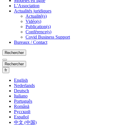
Modèles en ligne
L’Association
Actualités juridiques
Actualité(s)
Vidéo(s)
Publication(s)
Conférence(s)
Covid Business Support
Bureaux / Contact
Rechercher
Rechercher
fr
English
Nederlands
Deutsch
Italiano
Português
Română
Русский
Español
中文 (中国)