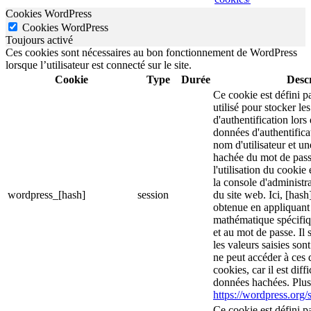
Cookies WordPress
Cookies WordPress
Toujours activé
Ces cookies sont nécessaires au bon fonctionnement de WordPress
lorsque l’utilisateur est connecté sur le site.
Cookie
Type
Durée
Descr
Ce cookie est défini p
utilisé pour stocker le
d'authentification lor
données d'authentific
nom d'utilisateur et u
hachée du mot de pass
l'utilisation du cookie 
la console d'administra
wordpress_[hash]
session
du site web. Ici, [hash
obtenue en appliquant
mathématique spécifiq
et au mot de passe. Il 
les valeurs saisies son
ne peut accéder à ces d
cookies, car il est diff
données hachées. Plus 
https://wordpress.org/s
Ce cookie est défini p