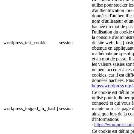
utilisé pour stocker le
d'authentification lor
données d'authentific
nom d'utilisateur et u
hachée du mot de pass
l'utilisation du cookie 
la console d'administra
wordpress_test_cookie
session
du site web. Ici, [hash
obtenue en appliquant
mathématique spécifiq
et au mot de passe. Il 
les valeurs saisies son
ne peut accéder à ces d
cookies, car il est diff
données hachées. Plus 
https://wordpress.org/s
Ce cookie est défini p
utilisé pour indiquer 
connecté et qui vous ê
workpress_logged_in_[hash]
session
maintenu sur la page d
ainsi que lors de la c
d'informations
:
https://wordpress.org
Ce cookie est défini p