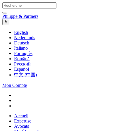
Philippe & Partners
fr
English
Nederlands
Deutsch
Italiano
Português
Română
Русский
Español
中文 (中国)
Mon Compte
Accueil
Expertise
Avocats