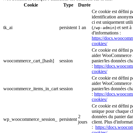
Cookie
Type
Durée
Ce cookie est défini
identification anonym
ci est uniquement util
tk_ai
persistent
1 an
(
) et sert à
/wp-admin
d'informations :
https://docs.wooco
cookies/
Ce cookie est défini 
aider WooCommerce à 
woocommerce_cart_[hash]
session
panier/les données cha
:
https://docs.wooc
cookies/
Ce cookie est défini 
aider WooCommerce à 
woocommerce_items_in_cart
session
panier/les données cha
:
https://docs.wooc
cookies/
Ce cookie est défini 
unique pour chaque cli
2
données du panier da
wp_woocommerce_session_
persistent
jours
client. Plus d'informat
:
https://docs.wooc
cookies/