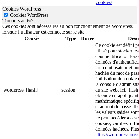
cookies/
Cookies WordPress
Cookies WordPress
Toujours activé
Ces cookies sont nécessaires au bon fonctionnement de WordPress
lorsque l’utilisateur est connecté sur le site.
Cookie
Type
Durée
Descr
Ce cookie est défini p
utilisé pour stocker le
d'authentification lor
données d'authentific
nom d'utilisateur et u
hachée du mot de pass
l'utilisation du cookie 
la console d'administra
wordpress_[hash]
session
du site web. Ici, [hash
obtenue en appliquant
mathématique spécifiq
et au mot de passe. Il 
les valeurs saisies son
ne peut accéder à ces d
cookies, car il est diff
données hachées. Plus 
https://wordpress.org/s