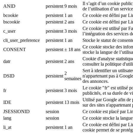
Il s’agit d’un cookie public
ANID
persistent
9 mois
de l’utilisation d’un serv
bcookie
persistent
1 an
Ce cookie est défini par L
bscookie
persistent
2 ans
Ce cookie est défini par L
Ce cookie est utilisé par F
c_user
persistent
3 mois
l’intégration des services 
cli_user_preference
persistent
1 an
Stocke le statut de consente
Ce cookie stocke des inform
CONSENT
persistent
± 18 ans
stocke la langue de l’utilisa
Cookie d'analyse statistiqu
datr
persistent
2 ans
consulter la politique d'ut
Sert à identifier un utilis
2
DSID
persistent
n'appartenant pas à Google
semaines
des annonces.
Le cookie "fr" est utilisé p
fr
persistent
3 mois
publicités, et sa durée de v
Utilisé par Google afin de
IDE
persistent
13 mois
sur des sites n'appartenant
JSESSIONID
session
Ce cookie est placé par Li
lang
session
Ce cookie stocke la langue
Ce cookie est défini par L
li_at
persistent
1 an
cookie permet de se protég