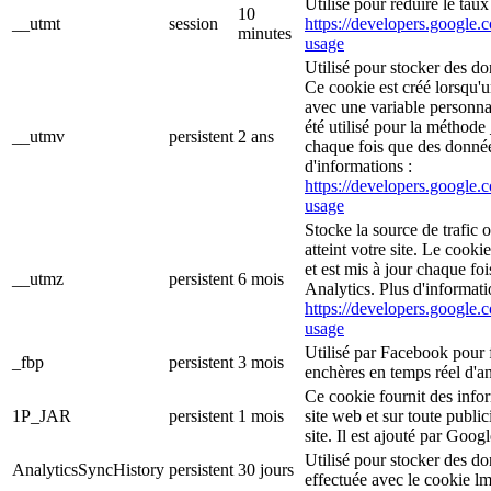
Utilisé pour réduire le tau
10
__utmt
session
https://developers.google.c
minutes
usage
Utilisé pour stocker des do
Ce cookie est créé lorsqu'
avec une variable personna
été utilisé pour la méthode 
__utmv
persistent
2 ans
chaque fois que des donné
d'informations :
https://developers.google.c
usage
Stocke la source de trafic 
atteint votre site. Le cooki
et est mis à jour chaque f
__utmz
persistent
6 mois
Analytics. Plus d'informati
https://developers.google.c
usage
Utilisé par Facebook pour f
_fbp
persistent
3 mois
enchères en temps réel d'an
Ce cookie fournit des inform
1P_JAR
persistent
1 mois
site web et sur toute publici
site. Il est ajouté par Goog
Utilisé pour stocker des d
AnalyticsSyncHistory
persistent
30 jours
effectuée avec le cookie l