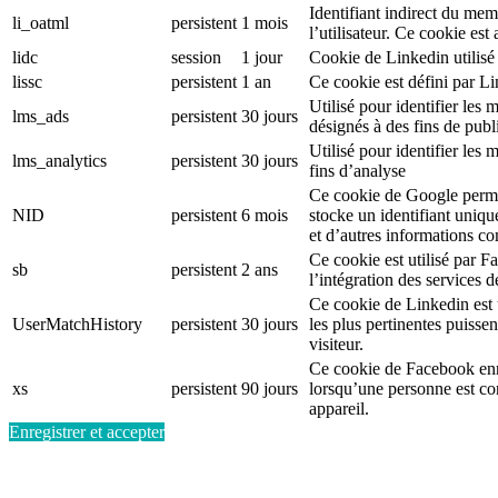
Identifiant indirect du mem
li_oatml
persistent
1 mois
l’utilisateur. Ce cookie est
lidc
session
1 jour
Cookie de Linkedin utilisé 
lissc
persistent
1 an
Ce cookie est défini par L
Utilisé pour identifier le
lms_ads
persistent
30 jours
désignés à des fins de publi
Utilisé pour identifier les
lms_analytics
persistent
30 jours
fins d’analyse
Ce cookie de Google permet
NID
persistent
6 mois
stocke un identifiant uniqu
et d’autres informations c
Ce cookie est utilisé par F
sb
persistent
2 ans
l’intégration des services 
Ce cookie de Linkedin est ut
UserMatchHistory
persistent
30 jours
les plus pertinentes puisse
visiteur.
Ce cookie de Facebook enr
xs
persistent
90 jours
lorsqu’une personne est c
appareil.
Enregistrer et accepter