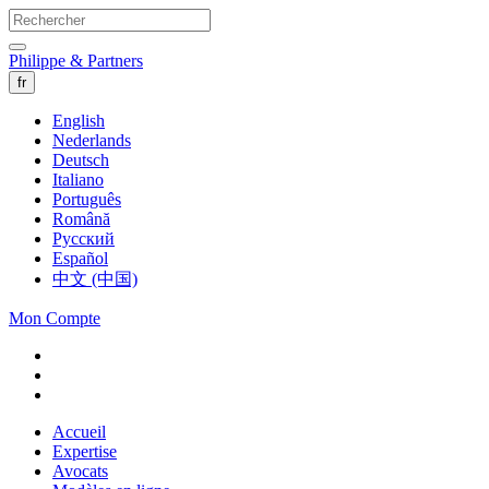
Philippe & Partners
fr
English
Nederlands
Deutsch
Italiano
Português
Română
Русский
Español
中文 (中国)
Mon Compte
Accueil
Expertise
Avocats