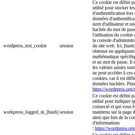
Ce cookie est défini p
utilisé pour stocker le
d'authentification lor
données d'authentific
nom d'utilisateur et u
hachée du mot de pass
l'utilisation du cookie 
la console d'administra
wordpress_test_cookie
session
du site web. Ici, [hash
obtenue en appliquant
mathématique spécifiq
et au mot de passe. Il 
les valeurs saisies son
ne peut accéder à ces d
cookies, car il est diff
données hachées. Plus 
https://wordpress.org/s
Ce cookie est défini p
utilisé pour indiquer 
connecté et qui vous ê
workpress_logged_in_[hash]
session
maintenu sur la page d
ainsi que lors de la c
d'informations
:
https://wordpress.org
Ce cookie est défini p