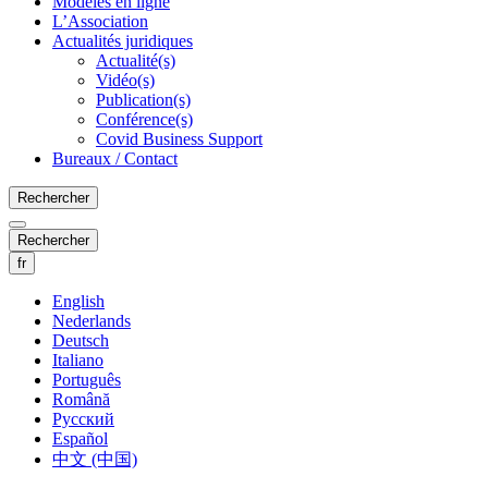
Modèles en ligne
L’Association
Actualités juridiques
Actualité(s)
Vidéo(s)
Publication(s)
Conférence(s)
Covid Business Support
Bureaux / Contact
Rechercher
Rechercher
fr
English
Nederlands
Deutsch
Italiano
Português
Română
Русский
Español
中文 (中国)