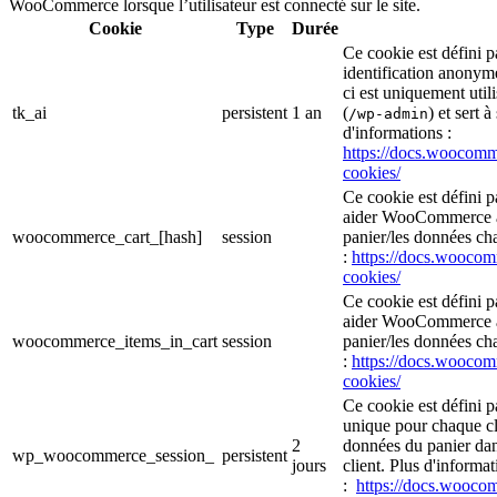
WooCommerce lorsque l’utilisateur est connecté sur le site.
Cookie
Type
Durée
Ce cookie est défini
identification anonym
ci est uniquement util
tk_ai
persistent
1 an
(
) et sert à
/wp-admin
d'informations :
https://docs.wooco
cookies/
Ce cookie est défini 
aider WooCommerce à 
woocommerce_cart_[hash]
session
panier/les données cha
:
https://docs.wooc
cookies/
Ce cookie est défini 
aider WooCommerce à 
woocommerce_items_in_cart
session
panier/les données cha
:
https://docs.wooc
cookies/
Ce cookie est défini 
unique pour chaque cli
2
données du panier da
wp_woocommerce_session_
persistent
jours
client. Plus d'informat
:
https://docs.wooc