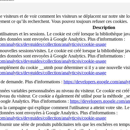
isiteurs et de voir comment les visiteurs se déplacent sur notre site lor
cilement ce qu’ils recherchent. Vous pouvez toujours refuser ces cookies.
Description
utilisateurs et les sessions. Le cookie est créé lorsque la bibliothèque j
 des données sont envoyées à Google Analytics. Plus d'informations :
com/analytics/devguides/collection/analyticsjs/cookie-usage
 nouvelles sessions/visites. Le cookie est créé lorsque la bibliothèque j
 des données sont envoyées à Google Analytics. Plus d'informations :
com/analytics/devguides/collection/analyticsjs/cookie-usage
mplément du cookie __utmb pour déterminer si il y a une nouvelle visite 
com/analytics/devguides/collection/analyticsjs/cookie-usage
x de demande. Plus d'informations :
https://developers.google.com/analyt
onnées variables personnalisées au niveau du visiteur. Ce cookie est cr
iveau du visiteur. Ce cookie a également été utilisé pour la méthode _se
ogle Analytics. Plus d'informations :
https://developers.google.com/an
u la campagne qui explique comment l'utilisateur a atteint votre site. Le 
 données sont envoyées à Google Analytics. Plus d'informations :
com/analytics/devguides/collection/analyticsjs/cookie-usage
ournir une série de produits publicitaires tels que les enchères en temps