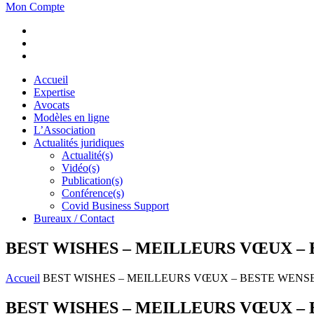
Mon Compte
Accueil
Expertise
Avocats
Modèles en ligne
L’Association
Actualités juridiques
Actualité(s)
Vidéo(s)
Publication(s)
Conférence(s)
Covid Business Support
Bureaux / Contact
BEST WISHES – MEILLEURS VŒUX – 
Accueil
BEST WISHES – MEILLEURS VŒUX – BESTE WENS
BEST WISHES – MEILLEURS VŒUX – 