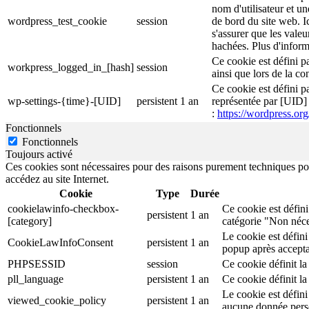
nom d'utilisateur et un
wordpress_test_cookie
session
de bord du site web. I
s'assurer que les valeu
hachées. Plus d'inform
Ce cookie est défini p
workpress_logged_in_[hash]
session
ainsi que lors de la c
Ce cookie est défini pa
wp-settings-{time}-[UID]
persistent
1 an
représentée par [UID] e
:
https://wordpress.org
Fonctionnels
Fonctionnels
Toujours activé
Ces cookies sont nécessaires pour des raisons purement techniques pour
accédez au site Internet.
Cookie
Type
Durée
cookielawinfo-checkbox-
Ce cookie est défini
persistent
1 an
[category]
catégorie "Non néce
Le cookie est défini
CookieLawInfoConsent
persistent
1 an
popup après accepta
PHPSESSID
session
Ce cookie définit la 
pll_language
persistent
1 an
Ce cookie définit la 
Le cookie est défini
viewed_cookie_policy
persistent
1 an
aucune donnée pers