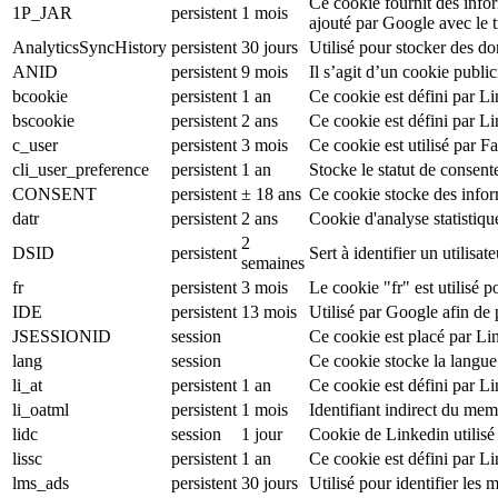
Ce cookie fournit des informa
1P_JAR
persistent
1 mois
ajouté par Google avec le 
AnalyticsSyncHistory
persistent
30 jours
Utilisé pour stocker des d
ANID
persistent
9 mois
Il s’agit d’un cookie publi
bcookie
persistent
1 an
Ce cookie est défini par L
bscookie
persistent
2 ans
Ce cookie est défini par L
c_user
persistent
3 mois
Ce cookie est utilisé par F
cli_user_preference
persistent
1 an
Stocke le statut de consente
CONSENT
persistent
± 18 ans
Ce cookie stocke des informa
datr
persistent
2 ans
Cookie d'analyse statistiqu
2
DSID
persistent
Sert à identifier un utilis
semaines
fr
persistent
3 mois
Le cookie "fr" est utilisé p
IDE
persistent
13 mois
Utilisé par Google afin de 
JSESSIONID
session
Ce cookie est placé par Li
lang
session
Ce cookie stocke la langue
li_at
persistent
1 an
Ce cookie est défini par L
li_oatml
persistent
1 mois
Identifiant indirect du memb
lidc
session
1 jour
Cookie de Linkedin utilisé 
lissc
persistent
1 an
Ce cookie est défini par L
lms_ads
persistent
30 jours
Utilisé pour identifier les