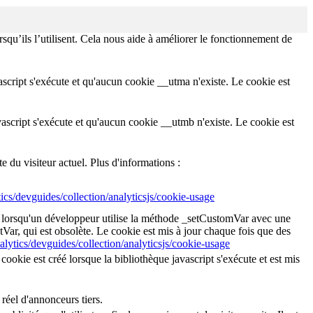
squ’ils l’utilisent. Cela nous aide à améliorer le fonctionnement de
avascript s'exécute et qu'aucun cookie __utma n'existe. Le cookie est
avascript s'exécute et qu'aucun cookie __utmb n'existe. Le cookie est
du visiteur actuel. Plus d'informations :
ics/devguides/collection/analyticsjs/cookie-usage
éé lorsqu'un développeur utilise la méthode _setCustomVar avec une
tVar, qui est obsolète. Le cookie est mis à jour chaque fois que des
alytics/devguides/collection/analyticsjs/cookie-usage
cookie est créé lorsque la bibliothèque javascript s'exécute et est mis
 réel d'annonceurs tiers.