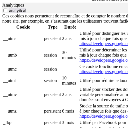
Analytiques
analytical
Ces cookies nous permettent de reconnaître et de compter le nombre de v
notre site, par exemple, en s’assurant que les utilisateurs trouvent fa
Cookie
Type
Durée
Utilisé pour distinguer les 
__utma
persistent
2 ans
mis à jour chaque fois que
https://developers.google.
Utilisé pour déterminer les
30
__utmb
session
mis à jour chaque fois que
minutes
https://developers.google.
Ce cookie fonctionne en co
__utmc
session
https://developers.google.
10
__utmt
session
Utilisé pour réduire le tau
minutes
Utilisé pour stocker des d
__utmv
persistent
2 ans
variable personnalisée au n
données sont envoyées à Go
Stocke la source de trafic o
__utmz
persistent
6 mois
à jour chaque fois que des
https://developers.google.
_fbp
persistent
3 mois
Utilisé par Facebook pour f