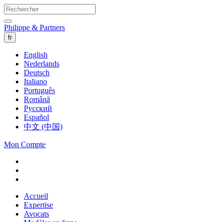
Philippe & Partners
fr
English
Nederlands
Deutsch
Italiano
Português
Română
Русский
Español
中文 (中国)
Mon Compte
Accueil
Expertise
Avocats