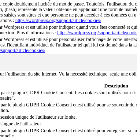
e copie doublement hachée du mot de passe. Toutefois, l'utilisation du co
ci, [hash] représente la valeur obtenue en appliquant une formule mathéma
rs saisies sont sûres et que personne ne peut accéder à ces données en uti
ations :
https://wordpress.org/support/article/cookies/
ar Wordpress et est utilisé pour indiquer quand vous êtes connecté et qu
onnexion. Plus d'informations :
https://wordpress.org/support/article/cook
r Wordpress et est utilisé pour personnaliser l'affichage de votre interfa
st l'identifiant individuel de l'utilisateur tel qu'il lui est donné dans la
/support/article/cookies/
 l’utilisation du site Internet. Vu la nécessité technique, seule une obl
Description
 par le plugin GDPR Cookie Consent. Les cookies sont utilisés pour stoc
ssaire".
 par le plugin GDPR Cookie Consent et est utilisé pour se souvenir du choi
tion.
session unique de l'utilisateur sur le site.
langue de l'utilisateur.
 par le plugin GDPR Cookie Consent et est utilisé pour enregistrer si l'uti
onnelle.