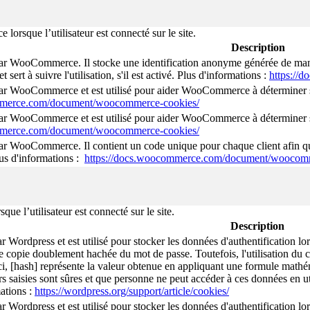
rsque l’utilisateur est connecté sur le site.
Description
par WooCommerce. Il stocke une identification anonyme générée de manièr
 et sert à suivre l'utilisation, s'il est activé. Plus d'informations :
https://
par WooCommerce et est utilisé pour aider WooCommerce à déterminer si
mmerce.com/document/woocommerce-cookies/
par WooCommerce et est utilisé pour aider WooCommerce à déterminer si
mmerce.com/document/woocommerce-cookies/
par WooCommerce. Il contient un code unique pour chaque client afin qu
lus d'informations :
https://docs.woocommerce.com/document/woocomm
e l’utilisateur est connecté sur le site.
Description
ar Wordpress et est utilisé pour stocker les données d'authentification 
e copie doublement hachée du mot de passe. Toutefois, l'utilisation du co
ci, [hash] représente la valeur obtenue en appliquant une formule mathéma
rs saisies sont sûres et que personne ne peut accéder à ces données en uti
ations :
https://wordpress.org/support/article/cookies/
ar Wordpress et est utilisé pour stocker les données d'authentification 