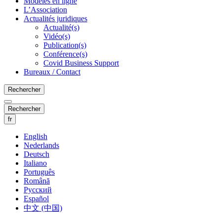
Modèles en ligne
L’Association
Actualités juridiques
Actualité(s)
Vidéo(s)
Publication(s)
Conférence(s)
Covid Business Support
Bureaux / Contact
Rechercher
Rechercher
fr
English
Nederlands
Deutsch
Italiano
Português
Română
Русский
Español
中文 (中国)