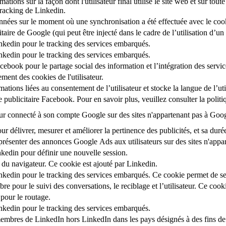
tions sur la façon dont l'utilisateur final utilise le site web et sur toute p
tracking de Linkedin.
onnées sur le moment où une synchronisation a été effectuée avec le coo
citaire de Google (qui peut être injecté dans le cadre de l’utilisation d
inkedin pour le tracking des services embarqués.
inkedin pour le tracking des services embarqués.
acebook pour le partage social des information et l’intégration des serv
ment des cookies de l'utilisateur.
tions liées au consentement de l’utilisateur et stocke la langue de l’util
e publicitaire Facebook. Pour en savoir plus, veuillez consulter la polit
ateur connecté à son compte Google sur des sites n'appartenant pas à Go
our délivrer, mesurer et améliorer la pertinence des publicités, et sa duré
présenter des annonces Google Ads aux utilisateurs sur des sites n'appa
nkedin pour définir une nouvelle session.
 du navigateur. Ce cookie est ajouté par Linkedin.
inkedin pour le tracking des services embarqués. Ce cookie permet de s
re pour le suivi des conversations, le reciblage et l’utilisateur. Ce cook
pour le routage.
inkedin pour le tracking des services embarqués.
 membres de LinkedIn hors LinkedIn dans les pays désignés à des fins de