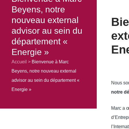
Beyens, notre
nouveau external
Bie
advisor au sein du
ext
département «
Ene
Energie »
Accueil
Bienvenue à Marc
Beyens, notre nouveau external
advisor au sein du département «
Nous som
Energie »
notre d
Marc a œ
d’Entrepr
l’Intern