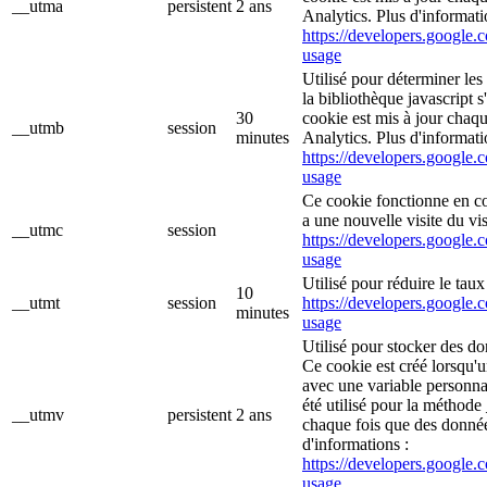
__utma
persistent
2 ans
Analytics. Plus d'informati
https://developers.google.c
usage
Utilisé pour déterminer les
la bibliothèque javascript 
30
cookie est mis à jour chaq
__utmb
session
minutes
Analytics. Plus d'informati
https://developers.google.c
usage
Ce cookie fonctionne en c
a une nouvelle visite du vis
__utmc
session
https://developers.google.c
usage
Utilisé pour réduire le tau
10
__utmt
session
https://developers.google.c
minutes
usage
Utilisé pour stocker des do
Ce cookie est créé lorsqu'
avec une variable personna
été utilisé pour la méthode 
__utmv
persistent
2 ans
chaque fois que des donné
d'informations :
https://developers.google.c
usage