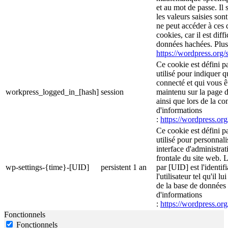
et au mot de passe. Il 
les valeurs saisies son
ne peut accéder à ces d
cookies, car il est diff
données hachées. Plus 
https://wordpress.org/s
Ce cookie est défini p
utilisé pour indiquer 
connecté et qui vous ê
workpress_logged_in_[hash]
session
maintenu sur la page d
ainsi que lors de la c
d'informations
:
https://wordpress.org
Ce cookie est défini p
utilisé pour personnali
interface d'administrati
frontale du site web. 
wp-settings-{time}-[UID]
persistent
1 an
par [UID] est l'identif
l'utilisateur tel qu'il l
de la base de données d
d'informations
:
https://wordpress.org
Fonctionnels
Fonctionnels