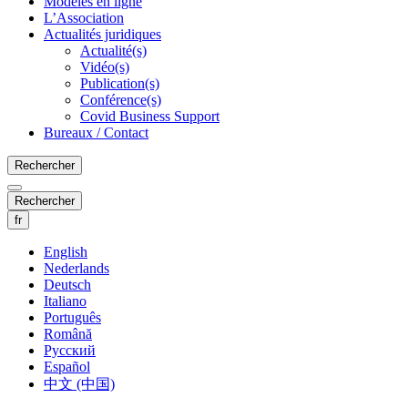
Modèles en ligne
L’Association
Actualités juridiques
Actualité(s)
Vidéo(s)
Publication(s)
Conférence(s)
Covid Business Support
Bureaux / Contact
Rechercher
Rechercher
fr
English
Nederlands
Deutsch
Italiano
Português
Română
Русский
Español
中文 (中国)