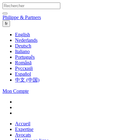
Philippe & Partners
fr
English
Nederlands
Deutsch
Italiano
Português
Română
Русский
Español
中文 (中国)
Mon Compte
Accueil
Expertise
Avocats