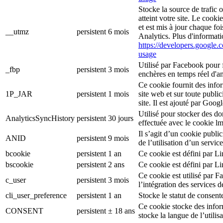
Stocke la source de trafic 
atteint votre site. Le cooki
et est mis à jour chaque f
__utmz
persistent
6 mois
Analytics. Plus d'informati
https://developers.google.c
usage
Utilisé par Facebook pour f
_fbp
persistent
3 mois
enchères en temps réel d'an
Ce cookie fournit des inform
1P_JAR
persistent
1 mois
site web et sur toute publici
site. Il est ajouté par Goog
Utilisé pour stocker des d
AnalyticsSyncHistory
persistent
30 jours
effectuée avec le cookie l
Il s’agit d’un cookie public
ANID
persistent
9 mois
de l’utilisation d’un serv
bcookie
persistent
1 an
Ce cookie est défini par L
bscookie
persistent
2 ans
Ce cookie est défini par L
Ce cookie est utilisé par F
c_user
persistent
3 mois
l’intégration des services 
cli_user_preference
persistent
1 an
Stocke le statut de consente
Ce cookie stocke des inform
CONSENT
persistent
± 18 ans
stocke la langue de l’utilisa