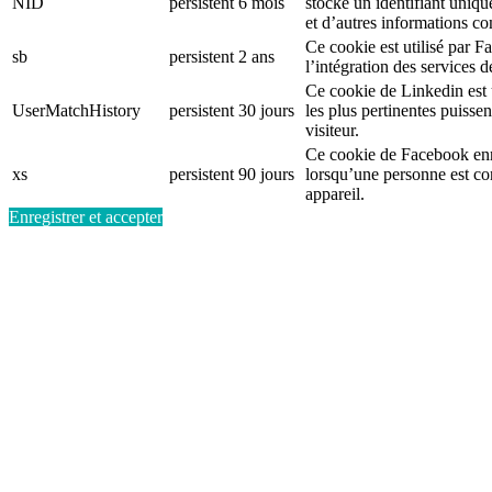
NID
persistent
6 mois
stocke un identifiant uniqu
et d’autres informations c
Ce cookie est utilisé par F
sb
persistent
2 ans
l’intégration des services 
Ce cookie de Linkedin est ut
UserMatchHistory
persistent
30 jours
les plus pertinentes puisse
visiteur.
Ce cookie de Facebook enr
xs
persistent
90 jours
lorsqu’une personne est c
appareil.
Enregistrer et accepter