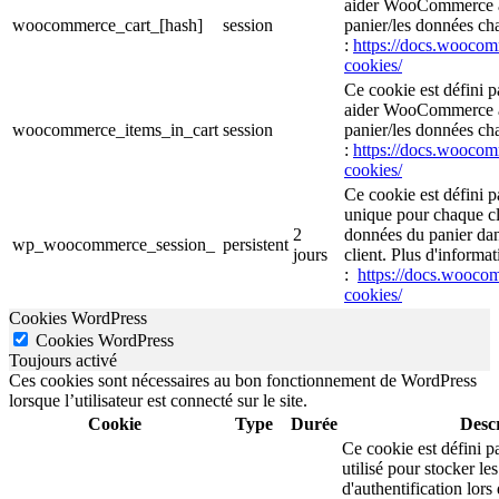
aider WooCommerce à 
woocommerce_cart_[hash]
session
panier/les données cha
:
https://docs.wooc
cookies/
Ce cookie est défini 
aider WooCommerce à 
woocommerce_items_in_cart
session
panier/les données cha
:
https://docs.wooc
cookies/
Ce cookie est défini 
unique pour chaque cli
2
données du panier da
wp_woocommerce_session_
persistent
jours
client. Plus d'informat
:
https://docs.wooc
cookies/
Cookies WordPress
Cookies WordPress
Toujours activé
Ces cookies sont nécessaires au bon fonctionnement de WordPress
lorsque l’utilisateur est connecté sur le site.
Cookie
Type
Durée
Descr
Ce cookie est défini p
utilisé pour stocker le
d'authentification lor