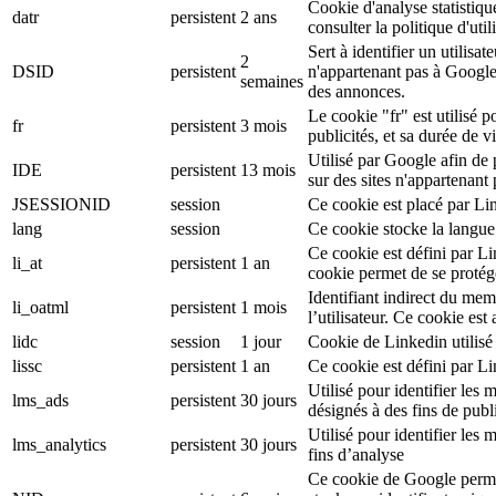
Cookie d'analyse statistiqu
datr
persistent
2 ans
consulter la politique d'ut
Sert à identifier un utilis
2
DSID
persistent
n'appartenant pas à Google
semaines
des annonces.
Le cookie "fr" est utilisé p
fr
persistent
3 mois
publicités, et sa durée de v
Utilisé par Google afin de
IDE
persistent
13 mois
sur des sites n'appartenant
JSESSIONID
session
Ce cookie est placé par Li
lang
session
Ce cookie stocke la langue
Ce cookie est défini par L
li_at
persistent
1 an
cookie permet de se protég
Identifiant indirect du mem
li_oatml
persistent
1 mois
l’utilisateur. Ce cookie est
lidc
session
1 jour
Cookie de Linkedin utilisé 
lissc
persistent
1 an
Ce cookie est défini par L
Utilisé pour identifier le
lms_ads
persistent
30 jours
désignés à des fins de publi
Utilisé pour identifier les
lms_analytics
persistent
30 jours
fins d’analyse
Ce cookie de Google permet