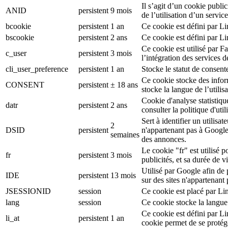
Il s’agit d’un cookie public
ANID
persistent
9 mois
de l’utilisation d’un serv
bcookie
persistent
1 an
Ce cookie est défini par L
bscookie
persistent
2 ans
Ce cookie est défini par L
Ce cookie est utilisé par F
c_user
persistent
3 mois
l’intégration des services 
cli_user_preference
persistent
1 an
Stocke le statut de consente
Ce cookie stocke des inform
CONSENT
persistent
± 18 ans
stocke la langue de l’utilisa
Cookie d'analyse statistiqu
datr
persistent
2 ans
consulter la politique d'ut
Sert à identifier un utilis
2
DSID
persistent
n'appartenant pas à Google
semaines
des annonces.
Le cookie "fr" est utilisé p
fr
persistent
3 mois
publicités, et sa durée de v
Utilisé par Google afin de
IDE
persistent
13 mois
sur des sites n'appartenant
JSESSIONID
session
Ce cookie est placé par Li
lang
session
Ce cookie stocke la langue
Ce cookie est défini par L
li_at
persistent
1 an
cookie permet de se protég