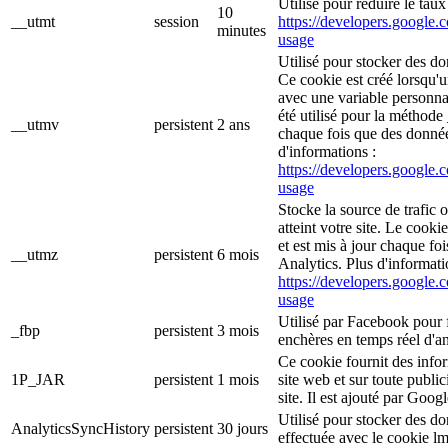
Utilisé pour réduire le tau
10
__utmt
session
https://developers.google.c
minutes
usage
Utilisé pour stocker des do
Ce cookie est créé lorsqu'
avec une variable personna
été utilisé pour la méthode 
__utmv
persistent
2 ans
chaque fois que des donné
d'informations :
https://developers.google.c
usage
Stocke la source de trafic 
atteint votre site. Le cooki
et est mis à jour chaque f
__utmz
persistent
6 mois
Analytics. Plus d'informati
https://developers.google.c
usage
Utilisé par Facebook pour f
_fbp
persistent
3 mois
enchères en temps réel d'an
Ce cookie fournit des inform
1P_JAR
persistent
1 mois
site web et sur toute publici
site. Il est ajouté par Goog
Utilisé pour stocker des d
AnalyticsSyncHistory
persistent
30 jours
effectuée avec le cookie l