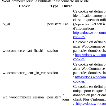
WooCommerce lorsque l’utilisateur est connecté sur le site.
Cookie
Type
Durée
Ce cookie est défini
identification anonym
ci est uniquement util
tk_ai
persistent
1 an
(
) et sert à
/wp-admin
d'informations :
https://docs.wooco
cookies/
Ce cookie est défini 
aider WooCommerce à 
woocommerce_cart_[hash]
session
panier/les données cha
:
https://docs.wooc
cookies/
Ce cookie est défini 
aider WooCommerce à 
woocommerce_items_in_cart
session
panier/les données cha
:
https://docs.wooc
cookies/
Ce cookie est défini 
unique pour chaque cli
2
données du panier da
wp_woocommerce_session_
persistent
jours
client. Plus d'informat
:
https://docs.wooc