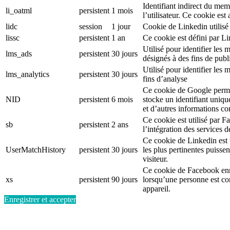
Identifiant indirect du mem
li_oatml
persistent
1 mois
l’utilisateur. Ce cookie est
lidc
session
1 jour
Cookie de Linkedin utilisé 
lissc
persistent
1 an
Ce cookie est défini par L
Utilisé pour identifier le
lms_ads
persistent
30 jours
désignés à des fins de publi
Utilisé pour identifier les
lms_analytics
persistent
30 jours
fins d’analyse
Ce cookie de Google permet
NID
persistent
6 mois
stocke un identifiant uniqu
et d’autres informations c
Ce cookie est utilisé par F
sb
persistent
2 ans
l’intégration des services 
Ce cookie de Linkedin est ut
UserMatchHistory
persistent
30 jours
les plus pertinentes puisse
visiteur.
Ce cookie de Facebook enr
xs
persistent
90 jours
lorsqu’une personne est c
appareil.
Enregistrer et accepter