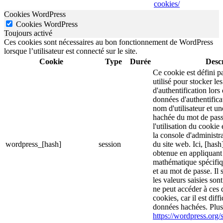
cookies/
Cookies WordPress
Cookies WordPress
Toujours activé
Ces cookies sont nécessaires au bon fonctionnement de WordPress
lorsque l’utilisateur est connecté sur le site.
Cookie
Type
Durée
Descr
Ce cookie est défini p
utilisé pour stocker le
d'authentification lor
données d'authentific
nom d'utilisateur et u
hachée du mot de pass
l'utilisation du cookie 
la console d'administra
wordpress_[hash]
session
du site web. Ici, [hash
obtenue en appliquant
mathématique spécifiq
et au mot de passe. Il 
les valeurs saisies son
ne peut accéder à ces d
cookies, car il est diff
données hachées. Plus 
https://wordpress.org/s