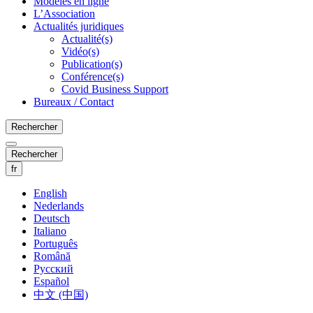
Modèles en ligne
L’Association
Actualités juridiques
Actualité(s)
Vidéo(s)
Publication(s)
Conférence(s)
Covid Business Support
Bureaux / Contact
Rechercher
Rechercher
fr
English
Nederlands
Deutsch
Italiano
Português
Română
Русский
Español
中文 (中国)