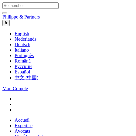
Philippe & Partners
fr
English
Nederlands
Deutsch
Italiano
Português
Română
Русский
Español
中文 (中国)
Mon Compte
Accueil
Expertise
Avocats