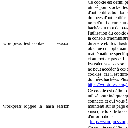
Ce cookie est défini p
utilisé pour stocker le
d'authentification lor
données d'authentific
nom d'utilisateur et u
hachée du mot de pass
l'utilisation du cookie 
la console d'administra
wordpress_test_cookie
session
du site web. Ici, [hash
obtenue en appliquant
mathématique spécifiq
et au mot de passe. Il 
les valeurs saisies son
ne peut accéder à ces d
cookies, car il est diff
données hachées. Plus 
https://wordpress.org/s
Ce cookie est défini p
utilisé pour indiquer 
connecté et qui vous ê
workpress_logged_in_[hash]
session
maintenu sur la page d
ainsi que lors de la c
d'informations
:
https://wordpress.org
Ce cookie est défini p