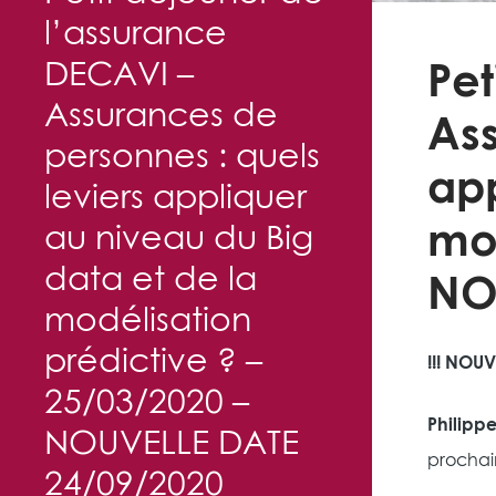
l’assurance
DECAVI –
Pet
Assurances de
Ass
personnes : quels
app
leviers appliquer
mod
au niveau du Big
data et de la
NO
modélisation
prédictive ? –
!!! NOUV
25/03/2020 –
Philippe
NOUVELLE DATE
prochai
24/09/2020