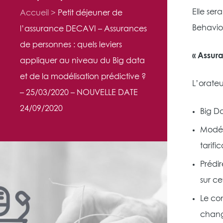
Elle ser
Accueil
Petit déjeuner de
Behaviou
l’assurance DECAVI – Assurances
de personnes : quels leviers
« Assura
appliquer au niveau du Big data
et de la modélisation prédictive ?
L’orateu
– 25/03/2020 – NOUVELLE DATE
24/09/2020
Big Da
Modéli
tarifi
Prédir
sur ce
Le co
chang