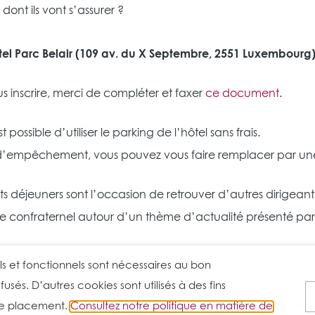
dont ils vont s’assurer ?
ôtel Parc Belair (109 av. du X Septembre, 2551 Luxembourg
s inscrire, merci de compléter et faxer
ce document
.
st possible d’utiliser le parking de l’hôtel sans frais.
d’empêchement, vous pouvez vous faire remplacer par une
its déjeuners sont l’occasion de retrouver d’autres dirig
 confraternel autour d’un thème d’actualité présenté par 
iels et fonctionnels sont nécessaires au bon
sés. D’autres cookies sont utilisés à des fins
 le placement.
Conditions d’utilisation
Consultez notre politique en matière de
Conditions générales
Cookie Policy
Vie privée