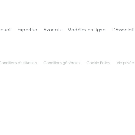
cueil
Expertise
Avocats
Modèles en ligne
L’Associat
Conditions d’utilisation
Conditions générales
Cookie Policy
Vie privée