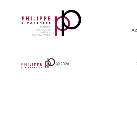
Ac
Ⓒ 2026