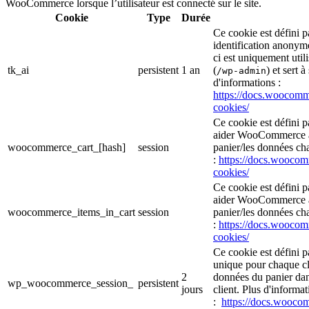
WooCommerce lorsque l’utilisateur est connecté sur le site.
Cookie
Type
Durée
Ce cookie est défini
identification anonym
ci est uniquement util
tk_ai
persistent
1 an
(
) et sert à
/wp-admin
d'informations :
https://docs.wooco
cookies/
Ce cookie est défini 
aider WooCommerce à 
woocommerce_cart_[hash]
session
panier/les données cha
:
https://docs.wooc
cookies/
Ce cookie est défini 
aider WooCommerce à 
woocommerce_items_in_cart
session
panier/les données cha
:
https://docs.wooc
cookies/
Ce cookie est défini 
unique pour chaque cli
2
données du panier da
wp_woocommerce_session_
persistent
jours
client. Plus d'informat
:
https://docs.wooc