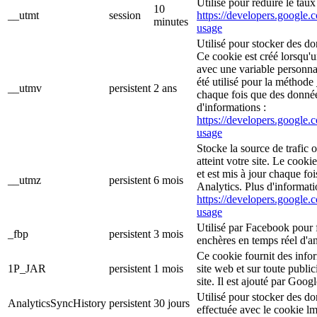
Utilisé pour réduire le tau
10
__utmt
session
https://developers.google.c
minutes
usage
Utilisé pour stocker des do
Ce cookie est créé lorsqu'
avec une variable personna
été utilisé pour la méthode 
__utmv
persistent
2 ans
chaque fois que des donné
d'informations :
https://developers.google.c
usage
Stocke la source de trafic 
atteint votre site. Le cooki
et est mis à jour chaque f
__utmz
persistent
6 mois
Analytics. Plus d'informati
https://developers.google.c
usage
Utilisé par Facebook pour f
_fbp
persistent
3 mois
enchères en temps réel d'an
Ce cookie fournit des inform
1P_JAR
persistent
1 mois
site web et sur toute publici
site. Il est ajouté par Goog
Utilisé pour stocker des d
AnalyticsSyncHistory
persistent
30 jours
effectuée avec le cookie l