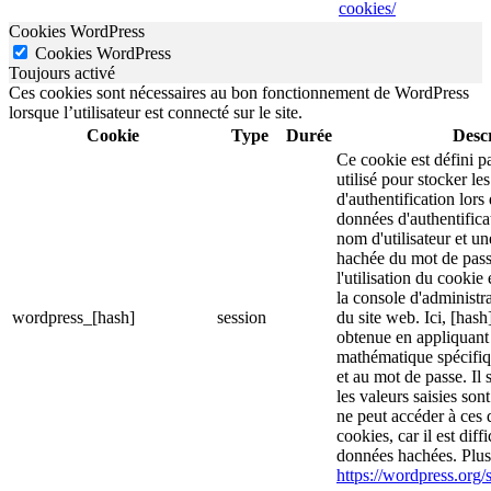
cookies/
Cookies WordPress
Cookies WordPress
Toujours activé
Ces cookies sont nécessaires au bon fonctionnement de WordPress
lorsque l’utilisateur est connecté sur le site.
Cookie
Type
Durée
Descr
Ce cookie est défini p
utilisé pour stocker le
d'authentification lor
données d'authentific
nom d'utilisateur et u
hachée du mot de pass
l'utilisation du cookie 
la console d'administra
wordpress_[hash]
session
du site web. Ici, [hash
obtenue en appliquant
mathématique spécifiq
et au mot de passe. Il 
les valeurs saisies son
ne peut accéder à ces d
cookies, car il est diff
données hachées. Plus 
https://wordpress.org/s