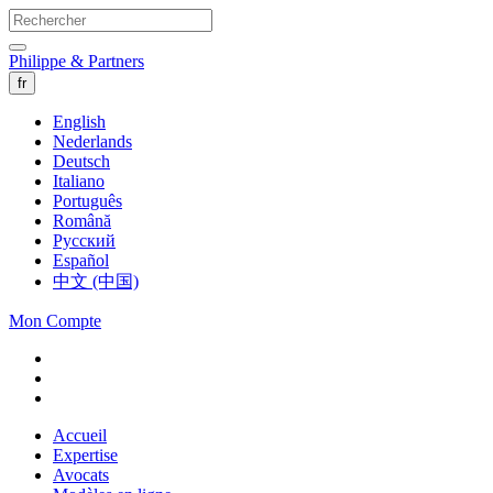
Philippe & Partners
fr
English
Nederlands
Deutsch
Italiano
Português
Română
Русский
Español
中文 (中国)
Mon Compte
Accueil
Expertise
Avocats