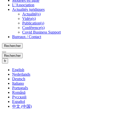
Modèles en ligne
L’Association
Actualités juridiques
Actualité(s)
Vidéo(s)
Publication(s)
Conférence(s)
Covid Business Support
Bureaux / Contact
Rechercher
Rechercher
fr
English
Nederlands
Deutsch
Italiano
Português
Română
Русский
Español
中文 (中国)