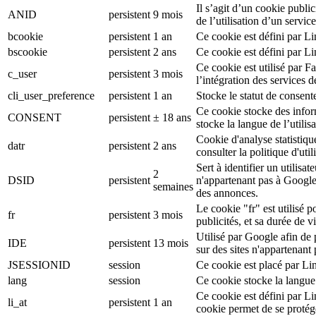
Il s’agit d’un cookie public
ANID
persistent
9 mois
de l’utilisation d’un serv
bcookie
persistent
1 an
Ce cookie est défini par L
bscookie
persistent
2 ans
Ce cookie est défini par L
Ce cookie est utilisé par F
c_user
persistent
3 mois
l’intégration des services 
cli_user_preference
persistent
1 an
Stocke le statut de consente
Ce cookie stocke des inform
CONSENT
persistent
± 18 ans
stocke la langue de l’utilisa
Cookie d'analyse statistiqu
datr
persistent
2 ans
consulter la politique d'ut
Sert à identifier un utilis
2
DSID
persistent
n'appartenant pas à Google
semaines
des annonces.
Le cookie "fr" est utilisé p
fr
persistent
3 mois
publicités, et sa durée de v
Utilisé par Google afin de
IDE
persistent
13 mois
sur des sites n'appartenant
JSESSIONID
session
Ce cookie est placé par Li
lang
session
Ce cookie stocke la langue
Ce cookie est défini par L
li_at
persistent
1 an
cookie permet de se protég