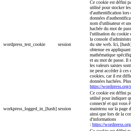
Ce cookie est défini p
utilisé pour stocker le
d'authentification lor
données d'authentific
nom d'utilisateur et u
hachée du mot de pass
l'utilisation du cookie 
la console d'administra
wordpress_test_cookie
session
du site web. Ici, [hash
obtenue en appliquant
mathématique spécifiq
et au mot de passe. Il 
les valeurs saisies son
ne peut accéder à ces d
cookies, car il est diff
données hachées. Plus 
https://wordpress.org/s
Ce cookie est défini p
utilisé pour indiquer 
connecté et qui vous ê
workpress_logged_in_[hash]
session
maintenu sur la page d
ainsi que lors de la c
d'informations
:
https://wordpress.org
Ce cookie est défini p