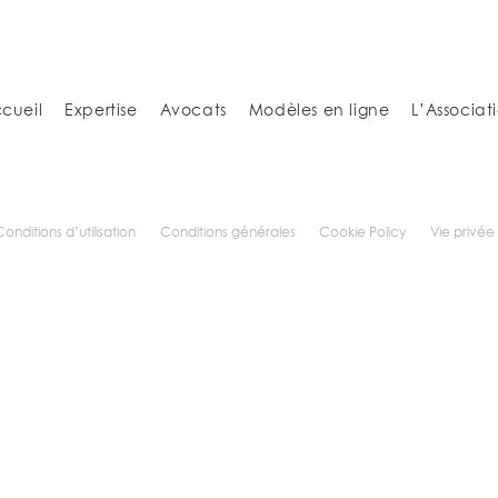
cueil
Expertise
Avocats
Modèles en ligne
L’Associat
Conditions d’utilisation
Conditions générales
Cookie Policy
Vie privée