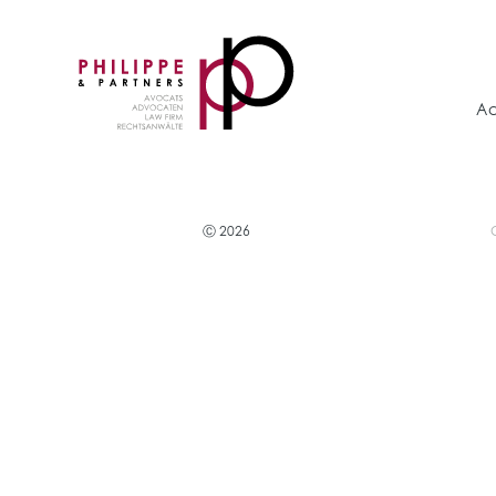
Ac
Ⓒ 2026