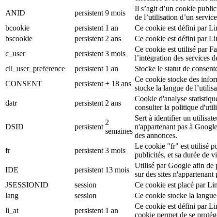
Il s’agit d’un cookie public
ANID
persistent
9 mois
de l’utilisation d’un serv
bcookie
persistent
1 an
Ce cookie est défini par L
bscookie
persistent
2 ans
Ce cookie est défini par L
Ce cookie est utilisé par F
c_user
persistent
3 mois
l’intégration des services 
cli_user_preference
persistent
1 an
Stocke le statut de consente
Ce cookie stocke des inform
CONSENT
persistent
± 18 ans
stocke la langue de l’utilisa
Cookie d'analyse statistiqu
datr
persistent
2 ans
consulter la politique d'ut
Sert à identifier un utilis
2
DSID
persistent
n'appartenant pas à Google
semaines
des annonces.
Le cookie "fr" est utilisé p
fr
persistent
3 mois
publicités, et sa durée de v
Utilisé par Google afin de
IDE
persistent
13 mois
sur des sites n'appartenant
JSESSIONID
session
Ce cookie est placé par Li
lang
session
Ce cookie stocke la langue
Ce cookie est défini par L
li_at
persistent
1 an
cookie permet de se protég