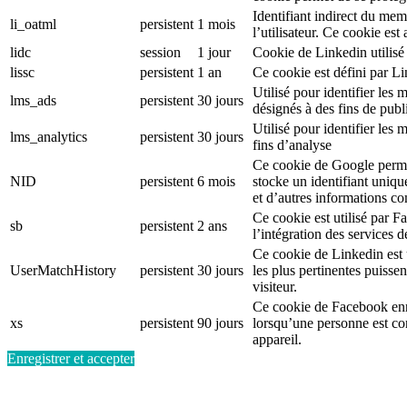
Identifiant indirect du mem
li_oatml
persistent
1 mois
l’utilisateur. Ce cookie est
lidc
session
1 jour
Cookie de Linkedin utilisé 
lissc
persistent
1 an
Ce cookie est défini par L
Utilisé pour identifier le
lms_ads
persistent
30 jours
désignés à des fins de publi
Utilisé pour identifier les
lms_analytics
persistent
30 jours
fins d’analyse
Ce cookie de Google permet
NID
persistent
6 mois
stocke un identifiant uniqu
et d’autres informations c
Ce cookie est utilisé par F
sb
persistent
2 ans
l’intégration des services 
Ce cookie de Linkedin est ut
UserMatchHistory
persistent
30 jours
les plus pertinentes puisse
visiteur.
Ce cookie de Facebook enr
xs
persistent
90 jours
lorsqu’une personne est c
appareil.
Enregistrer et accepter