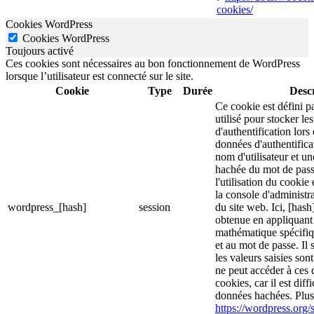
cookies/
Cookies WordPress
Cookies WordPress
Toujours activé
Ces cookies sont nécessaires au bon fonctionnement de WordPress
lorsque l’utilisateur est connecté sur le site.
Cookie
Type
Durée
Descr
Ce cookie est défini p
utilisé pour stocker le
d'authentification lor
données d'authentific
nom d'utilisateur et u
hachée du mot de pass
l'utilisation du cookie 
la console d'administra
wordpress_[hash]
session
du site web. Ici, [hash
obtenue en appliquant
mathématique spécifiq
et au mot de passe. Il 
les valeurs saisies son
ne peut accéder à ces d
cookies, car il est diff
données hachées. Plus 
https://wordpress.org/s