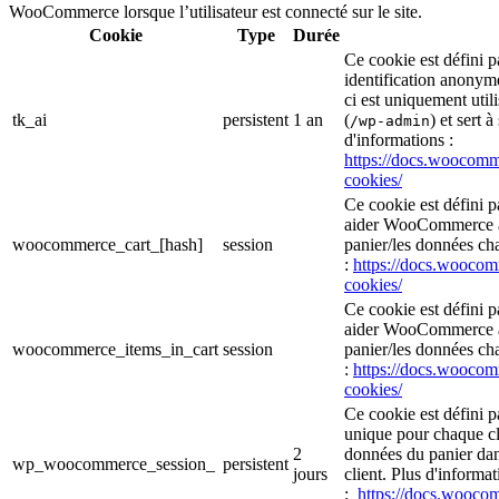
WooCommerce lorsque l’utilisateur est connecté sur le site.
Cookie
Type
Durée
Ce cookie est défini
identification anonym
ci est uniquement util
tk_ai
persistent
1 an
(
) et sert à
/wp-admin
d'informations :
https://docs.wooco
cookies/
Ce cookie est défini 
aider WooCommerce à 
woocommerce_cart_[hash]
session
panier/les données cha
:
https://docs.wooc
cookies/
Ce cookie est défini 
aider WooCommerce à 
woocommerce_items_in_cart
session
panier/les données cha
:
https://docs.wooc
cookies/
Ce cookie est défini 
unique pour chaque cli
2
données du panier da
wp_woocommerce_session_
persistent
jours
client. Plus d'informat
:
https://docs.wooc