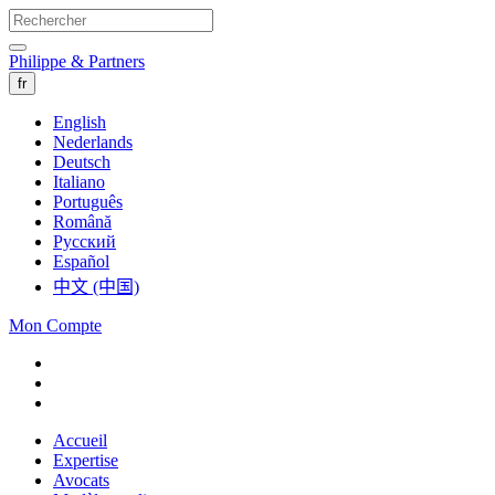
Philippe & Partners
fr
English
Nederlands
Deutsch
Italiano
Português
Română
Русский
Español
中文 (中国)
Mon Compte
Accueil
Expertise
Avocats