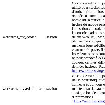
Ce cookie est défini p
utilisé pour stocker le
d'authentification lor
données d'authentific
nom d'utilisateur et u
hachée du mot de pass
l'utilisation du cookie 
la console d'administra
wordpress_test_cookie
session
du site web. Ici, [hash
obtenue en appliquant
mathématique spécifiq
et au mot de passe. Il 
les valeurs saisies son
ne peut accéder à ces d
cookies, car il est diff
données hachées. Plus 
https://wordpress.org/s
Ce cookie est défini p
utilisé pour indiquer 
connecté et qui vous ê
workpress_logged_in_[hash]
session
maintenu sur la page d
ainsi que lors de la c
d'informations
:
https://wordpress.org