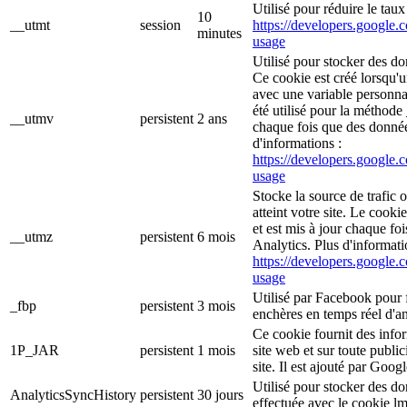
Utilisé pour réduire le tau
10
__utmt
session
https://developers.google.c
minutes
usage
Utilisé pour stocker des do
Ce cookie est créé lorsqu'
avec une variable personna
été utilisé pour la méthode 
__utmv
persistent
2 ans
chaque fois que des donné
d'informations :
https://developers.google.c
usage
Stocke la source de trafic 
atteint votre site. Le cooki
et est mis à jour chaque f
__utmz
persistent
6 mois
Analytics. Plus d'informati
https://developers.google.c
usage
Utilisé par Facebook pour f
_fbp
persistent
3 mois
enchères en temps réel d'an
Ce cookie fournit des inform
1P_JAR
persistent
1 mois
site web et sur toute publici
site. Il est ajouté par Goog
Utilisé pour stocker des d
AnalyticsSyncHistory
persistent
30 jours
effectuée avec le cookie l