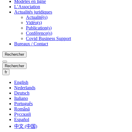
Modèles en ligne
L’Association
Actualités juridiques
Actualité(s)
Vidéo(s)
Publication(s)
Conférence(s)
Covid Business Support
Bureaux / Contact
Rechercher
Rechercher
fr
English
Nederlands
Deutsch
Italiano
Português
Română
Русский
Español
中文 (中国)