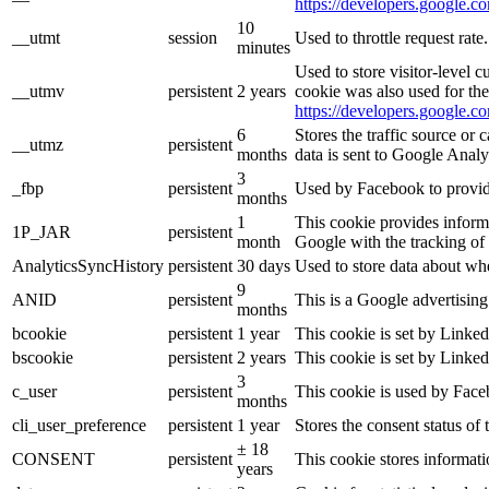
https://developers.google.co
10
__utmt
session
Used to throttle request rat
minutes
Used to store visitor-level 
__utmv
persistent
2 years
cookie was also used for th
https://developers.google.co
6
Stores the traffic source or
__utmz
persistent
months
data is sent to Google Analy
3
_fbp
persistent
Used by Facebook to provide 
months
1
This cookie provides informa
1P_JAR
persistent
month
Google with the tracking of
AnalyticsSyncHistory
persistent
30 days
Used to store data about wh
9
ANID
persistent
This is a Google advertisin
months
bcookie
persistent
1 year
This cookie is set by Linked
bscookie
persistent
2 years
This cookie is set by Linked
3
c_user
persistent
This cookie is used by Faceb
months
cli_user_preference
persistent
1 year
Stores the consent status of 
± 18
CONSENT
persistent
This cookie stores informati
years