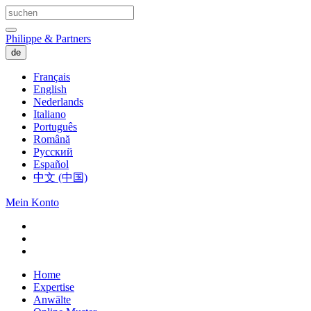
Philippe & Partners
de
Français
English
Nederlands
Italiano
Português
Română
Русский
Español
中文 (中国)
Mein Konto
Home
Expertise
Anwälte