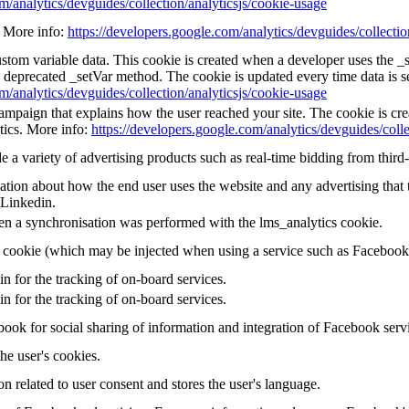
m/analytics/devguides/collection/analyticsjs/cookie-usage
e. More info:
https://developers.google.com/analytics/devguides/collectio
custom variable data. This cookie is created when a developer uses the 
e deprecated _setVar method. The cookie is updated every time data is s
m/analytics/devguides/collection/analyticsjs/cookie-usage
 campaign that explains how the user reached your site. The cookie is cr
tics. More info:
https://developers.google.com/analytics/devguides/colle
a variety of advertising products such as real-time bidding from third-
tion about how the end user uses the website and any advertising that t
 Linkedin.
en a synchronisation was performed with the lms_analytics cookie.
g cookie (which may be injected when using a service such as Faceboo
in for the tracking of on-board services.
in for the tracking of on-board services.
ook for social sharing of information and integration of Facebook serv
the user's cookies.
on related to user consent and stores the user's language.