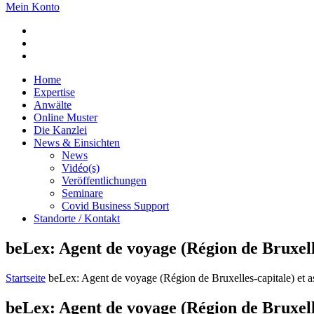
Mein Konto
Home
Expertise
Anwälte
Online Muster
Die Kanzlei
News & Einsichten
News
Vidéo(s)
Veröffentlichungen
Seminare
Covid Business Support
Standorte / Kontakt
beLex: Agent de voyage (Région de Bruxelle
Startseite
beLex: Agent de voyage (Région de Bruxelles-capitale) et a
beLex: Agent de voyage (Région de Bruxelle