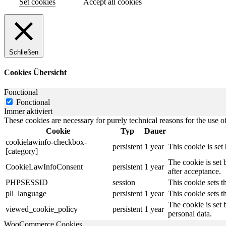
Set cookies
Accept all cookies
Schließen
Cookies Übersicht
Fonctional
Fonctional
Immer aktiviert
These cookies are necessary for purely technical reasons for the use of
Cookie
Typ
Dauer
cookielawinfo-checkbox-
persistent
1 year
This cookie is se
[category]
The cookie is set
CookieLawInfoConsent
persistent
1 year
after acceptance.
PHPSESSID
session
This cookie sets th
pll_language
persistent
1 year
This cookie sets t
The cookie is set 
viewed_cookie_policy
persistent
1 year
personal data.
WooCommerce Cookies