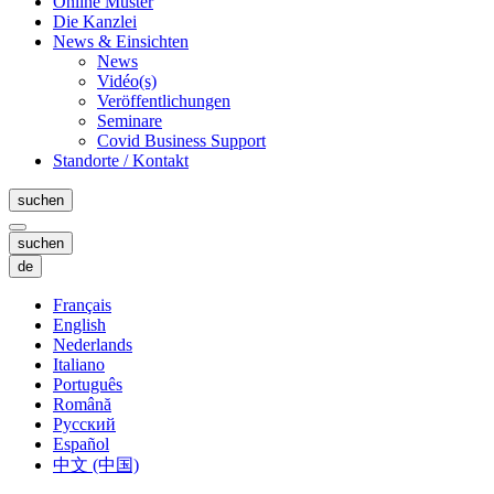
Online Muster
Die Kanzlei
News & Einsichten
News
Vidéo(s)
Veröffentlichungen
Seminare
Covid Business Support
Standorte / Kontakt
suchen
suchen
de
Français
English
Nederlands
Italiano
Português
Română
Русский
Español
中文 (中国)