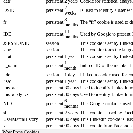
datr
persistent
2 years
Cookie for statistical analy
2
DSID
persistent
Is used to identify a user w
weeks
3
fr
persistent
The “fr” cookie is used to d
months
13
IDE
persistent
Used by Google to present G
months
JSESSIONID
session
This cookie is set by Linked
lang
session
This cookie stores the lang
li_at
persistent
1 year
This cookie is set by Linked
1
li_oatml
persistent
Indirect ID of the member fo
month
lidc
session
1 day
Linkedin cookie used for ro
lissc
persistent
1 year
This cookie is set by Linked
lms_ads
persistent
30 days
Used to identify LinkedIn m
lms_analytics
persistent
30 days
Used to identify LinkedIn m
6
NID
persistent
This Google cookie is used t
months
sb
persistent
2 years
This cookie is used by Faceb
UserMatchHistory
persistent
30 days
This Linkedin cookie is used
xs
persistent
90 days
This cookie from Facebook s
WordPress Cookies