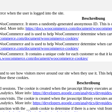
e when the user is logged into the site.
Beschreibung
 WooCommerce. It stores a randomly-generated anonymous ID. This is o
abled. More info:
https://docs.woocommerce.com/document/woocommer
y WooCommerce and is used to help WooCommerce determine when cart
oocommerce.com/document/woocommerce-cookies/
y WooCommerce and is used to help WooCommerce determine when cart
oocommerce.com/document/woocommerce-cookies/
 WooCommerce. It contains a unique code for each customer so that it kn
ocs.woocommerce.com/document/woocommerce-cookies/
nd to see how visitors move around our site when they use it. This help
fuse these cookies.
Beschreibung
d sessions. The cookie is created when the javascript library executes 
Analytics. More info:
https://developers.google.com/analytics/devguides/
ns/visits. The cookie is created when the javascript library executes a
Analytics. More info:
https://developers.google.com/analytics/devguides/
unction with the __utmb cookie to determine if there is a new visit from 