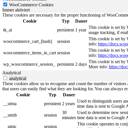
WooCommerce Cookies
Immer aktiviert
These cookies are necessary for the proper functioning of WooCommerc
Cookie
Typ
Dauer
This cookie is set by
tk_ai
persistent
1 year
usage tracking, if en
This cookie is set b
woocommerce_cart_[hash]
session
info:
https://docs.w
This cookie is set b
woocommerce_items_in_cart
session
info:
https://docs.w
This cookie is set by
wp_woocommerce_session_
persistent
2 days
More info:
https://d
Analytical
analytical
These cookies allow us to recognise and count the number of visitors a
that users can easily find what they are looking for. You can always re
Cookie
Typ
Dauer
Used to distinguish users an
__utma
persistent
2 years
time data is sent to Google 
30
Used to determine new sessio
__utmb
session
minutes
time data is sent to Google 
This cookie operates in conj
__utmc
session