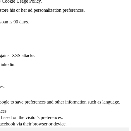
's Cookie Usage Policy.
tore his or her ad personalization preferences.
span is 90 days.
against XSS attacks.
Linkedin.
es.
Google to save preferences and other information such as language.
ices.
based on the visitor's preferences.
acebook via their browser or device.