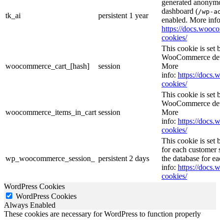
generated anonymou
dashboard (
/wp-a
tk_ai
persistent
1 year
enabled. More info
https://docs.woo
cookies/
This cookie is se
WooCommerce deter
woocommerce_cart_[hash]
session
More
info:
https://doc
cookies/
This cookie is se
WooCommerce deter
woocommerce_items_in_cart
session
More
info:
https://doc
cookies/
This cookie is se
for each customer s
wp_woocommerce_session_
persistent
2 days
the database for e
info:
https://doc
cookies/
WordPress Cookies
WordPress Cookies
Always Enabled
These cookies are necessary for WordPress to function properly