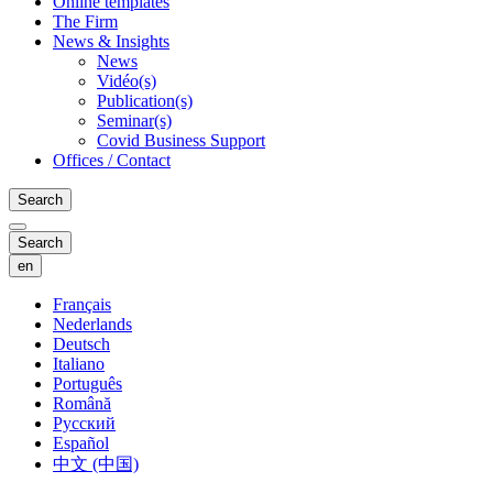
Online templates
The Firm
News & Insights
News
Vidéo(s)
Publication(s)
Seminar(s)
Covid Business Support
Offices / Contact
Search
Search
en
Français
Nederlands
Deutsch
Italiano
Português
Română
Русский
Español
中文 (中国)