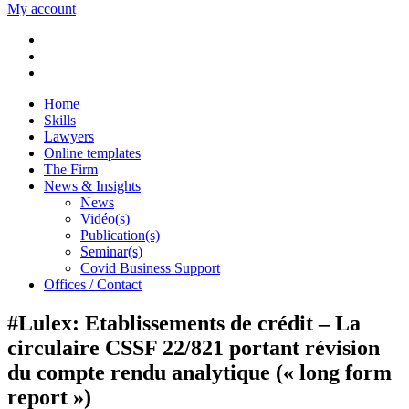
My account
Home
Skills
Lawyers
Online templates
The Firm
News & Insights
News
Vidéo(s)
Publication(s)
Seminar(s)
Covid Business Support
Offices / Contact
#Lulex: Etablissements de crédit – La
circulaire CSSF 22/821 portant révision
du compte rendu analytique (« long form
report »)