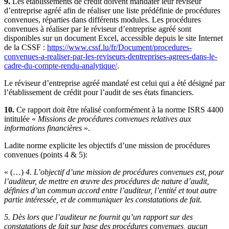
9.
Les établissements de crédit doivent mandater leur réviseur
d’entreprise agréé afin de réaliser une liste prédéfinie de procédures
convenues, réparties dans différents modules. Les procédures
convenues à réaliser par le réviseur d’entreprise agréé sont
disponibles sur un document Excel, accessible depuis le site Internet
de la CSSF :
https://www.cssf.lu/fr/Document/procedures-
convenues-a-realiser-par-les-reviseurs-dentreprises-agrees-dans-le-
cadre-du-compte-rendu-analytique/
.
Le réviseur d’entreprise agréé mandaté est celui qui a été désigné par
l’établissement de crédit pour l’audit de ses états financiers.
10.
Ce rapport doit être réalisé conformément à la norme ISRS 4400
intitulée «
Missions de procédures convenues relatives aux
informations financières
».
Ladite norme explicite les objectifs d’une mission de procédures
convenues (points 4 & 5):
« (…)
4. L’objectif d’une mission de procédures convenues est, pour
l’auditeur, de mettre en œuvre des procédures de nature d’audit,
définies d’un commun accord entre l’auditeur, l’entité et tout autre
partie intéressée, et de communiquer les constatations de fait.
5. Dès lors que l’auditeur ne fournit qu’un rapport sur des
constatations de fait sur base des procédures convenues, aucun