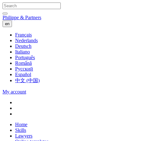
Philippe & Partners
en
Français
Nederlands
Deutsch
Italiano
Português
Română
Русский
Español
中文 (中国)
My account
Home
Skills
Lawyers