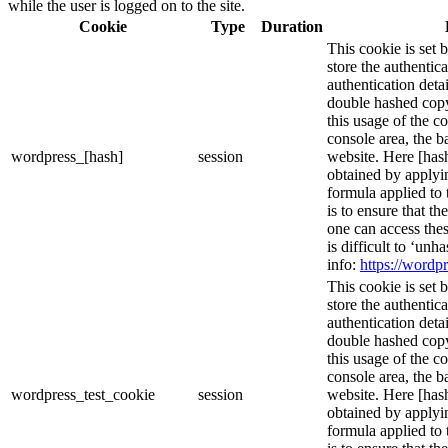
while the user is logged on to the site.
Cookie
Type
Duration
This cookie is set 
store the authentica
authentication deta
double hashed cop
this usage of the c
console area, the 
wordpress_[hash]
session
website. Here [hash
obtained by applyi
formula applied to
is to ensure that th
one can access thes
is difficult to ‘un
info:
https://wordpr
This cookie is set 
store the authentica
authentication deta
double hashed cop
this usage of the c
console area, the 
wordpress_test_cookie
session
website. Here [hash
obtained by applyi
formula applied to