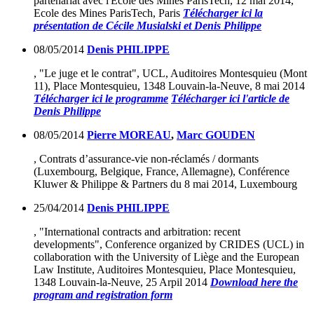
partenariat avec l'Ecole des Mines ParisTech, 12 mai 2014,
Ecole des Mines ParisTech, Paris
Télécharger ici la
présentation de Cécile Musialski et Denis Philippe
08/05/2014
Denis PHILIPPE
, "Le juge et le contrat", UCL, Auditoires Montesquieu (Mont
11), Place Montesquieu, 1348 Louvain-la-Neuve, 8 mai 2014
Télécharger ici le programme
Télécharger ici l'article de
Denis Philippe
08/05/2014
Pierre MOREAU
,
Marc GOUDEN
, Contrats d’assurance-vie non-réclamés / dormants
(Luxembourg, Belgique, France, Allemagne), Conférence
Kluwer & Philippe & Partners du 8 mai 2014, Luxembourg
25/04/2014
Denis PHILIPPE
, "International contracts and arbitration: recent
developments", Conference organized by CRIDES (UCL) in
collaboration with the University of Liège and the European
Law Institute, Auditoires Montesquieu, Place Montesquieu,
1348 Louvain-la-Neuve, 25 Arpil 2014
Download here the
program and registration form