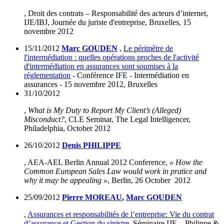
, Droit des contrats – Responsabilité des acteurs d’internet,
IJE/IBJ, Journée du juriste d'entreprise, Bruxelles, 15
novembre 2012
15/11/2012
Marc GOUDEN
,
Le périmètre de
l'intermédiation : quelles opérations proches de l'activité
d'intermédiation en assurances sont soumises à la
réglementation
- Conférence IFE - Intermédiation en
assurances - 15 novembre 2012, Bruxelles
31/10/2012
,
What is My Duty to Report My Client’s (Alleged)
Misconduct?
, CLE Seminar, The Legal Intelligencer,
Philadelphia, October 2012
26/10/2012
Denis PHILIPPE
, AEA-AEL Berlin Annual 2012 Conference,
« How the
Common European Sales Law would work in pratice and
why it may be appealing »
, Berlin, 26 October 2012
25/09/2012
Pierre MOREAU
,
Marc GOUDEN
,
Assurances et responsabilités de l’entreprise: Vie du contrat
d’assurance et Gestion du sinistre
, Séminaire IJE – Philippe &