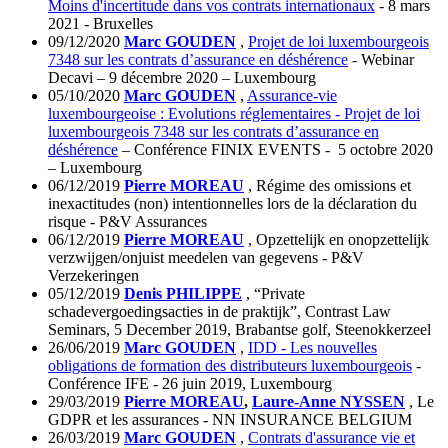
Moins d'incertitude dans vos contrats internationaux
- 8 mars
2021 - Bruxelles
09/12/2020
Marc GOUDEN
,
Projet de loi luxembourgeois
7348 sur les contrats d’assurance en déshérence
- Webinar
Decavi – 9 décembre 2020 – Luxembourg
05/10/2020
Marc GOUDEN
,
Assurance-vie
luxembourgeoise : Evolutions réglementaires - Projet de loi
luxembourgeois 7348 sur les contrats d’assurance en
déshérence
– Conférence FINIX EVENTS - 5 octobre 2020
– Luxembourg
06/12/2019
Pierre MOREAU
, Régime des omissions et
inexactitudes (non) intentionnelles lors de la déclaration du
risque - P&V Assurances
06/12/2019
Pierre MOREAU
, Opzettelijk en onopzettelijk
verzwijgen/onjuist meedelen van gegevens - P&V
Verzekeringen
05/12/2019
Denis PHILIPPE
,
“Private
schadevergoedingsacties in de praktijk”, Contrast Law
Seminars, 5 December 2019, Brabantse golf, Steenokkerzeel
26/06/2019
Marc GOUDEN
,
IDD - Les nouvelles
obligations de formation des distributeurs luxembourgeois
-
Conférence IFE - 26 juin 2019, Luxembourg
29/03/2019
Pierre MOREAU
,
Laure-Anne NYSSEN
, Le
GDPR et les assurances - NN INSURANCE BELGIUM
26/03/2019
Marc GOUDEN
,
Contrats d'assurance vie et