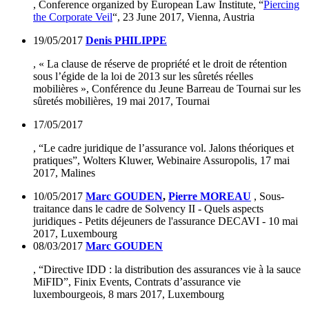
, Conference organized by European Law Institute, “
Piercing
the Corporate Veil
“, 23 June 2017, Vienna, Austria
19/05/2017
Denis PHILIPPE
, «
La clause de réserve de propriété et le droit de rétention
sous l’égide de la loi de 2013 sur les sûretés réelles
mobilières
», Conférence du Jeune Barreau de Tournai sur les
sûretés mobilières, 19 mai 2017, Tournai
17/05/2017
, “Le cadre juridique de l’assurance vol. Jalons théoriques et
pratiques”, Wolters Kluwer, Webinaire Assuropolis, 17 mai
2017, Malines
10/05/2017
Marc GOUDEN
,
Pierre MOREAU
, Sous-
traitance dans le cadre de Solvency II - Quels aspects
juridiques - Petits déjeuners de l'assurance DECAVI - 10 mai
2017, Luxembourg
08/03/2017
Marc GOUDEN
, “
Directive IDD : la distribution des assurances vie à la sau
ce
MiFID”
, Finix Events, Contrats d’assurance vie
luxembourgeois, 8 mars 2017, Luxembourg