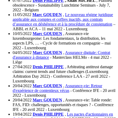
07/07/2022
Denis PHILIPPE
, Anaïs MICHEL
, Planned
obsolescence - Sustainability Lunchtime Seminars - July 7,
2022 - Belgium
11/05/2022
Marc GOUDEN
,
Le nouveau régime juridique
applicable aux comptes et coffres inactifs, aux contrats
d’assurance en déshérence et à la procédure de consignation
–
ABBL et ACA – 11 mai 2022 - Luxembourg
10/05/2022
Marc GOUDEN
, Assurance-vie
luxembourgeoise: Les fondamentaux, la distribution, les
aspects LPS, … - Cycle de formations en compagnie – mai
2022 - Luxembourg
04/05/2022
Marc GOUDEN
,
Assurance digitale: Contrat
d'assurance à distance
- Masterclass HELMo - 4 mai 2022 -
Liège
27/04/2022
Denis PHILIPPE
, Arbitrating antitrust damage
claims: current trends and future challenges (Luxembourg
Arbitration Day 2022) - Conference LAA - 27 avril 2022 -
Luxembourg
20/04/2022
Marc GOUDEN
,
Assurance-vie: Retour
d'expérience de contentieux vécus
- Conférence IFE - 20 avril
2022 - Luxembourg
20/04/2022
Marc GOUDEN
, Assurance-vie: Table ronde:
FAS, FID: challenges, opportunités et risques ? - Conférence
IFE - 20 avril 2022 - Luxembourg
19/04/2022
Denis PHILIPPE
,
Les pactes d'actionnaires en