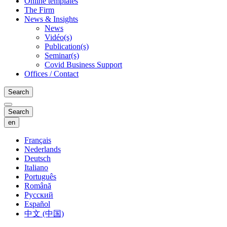
Online templates
The Firm
News & Insights
News
Vidéo(s)
Publication(s)
Seminar(s)
Covid Business Support
Offices / Contact
Search
Search
en
Français
Nederlands
Deutsch
Italiano
Português
Română
Русский
Español
中文 (中国)