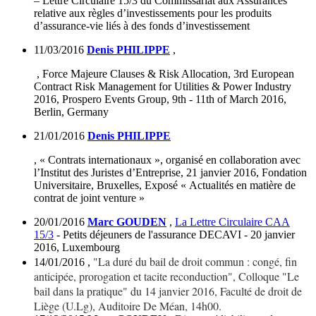
– Lettre Circulaire 15/3 du Commissariat aux Assurances
relative aux règles d’investissements pour les produits
d’assurance-vie liés à des fonds d’investissement
11/03/2016
Denis PHILIPPE
,
,
Force Majeure Clauses & Risk Allocation
, 3rd European
Contract Risk Management for Utilities & Power Industry
2016, Prospero Events Group, 9th - 11th of March 2016,
Berlin, Germany
21/01/2016
Denis PHILIPPE
, « Contrats internationaux », organisé en collaboration avec
l’Institut des Juristes d’Entreprise, 21 janvier 2016, Fondation
Universitaire, Bruxelles, Exposé « Actualités en matière de
contrat de joint venture »
20/01/2016
Marc GOUDEN
,
La Lettre Circulaire CAA
15/3
- Petits déjeuners de l'assurance DECAVI - 20 janvier
2016, Luxembourg
"La duré du bail de droit commun : congé, fin
14/01/2016
,
anticipée, prorogation et tacite reconduction", Colloque "Le
bail dans la pratique" du 14 janvier 2016, Faculté de droit de
Liège (U.Lg), Auditoire De Méan, 14h00.