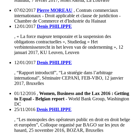
Hainaut, 7 février 2017, Hôtel Akena, La Louvière
07/02/2017
Pierre MOREAU
, Contrats commerciaux
internationaux - Droit applicable et clause de juridiction -
Chambre de Commerce et d'Industrie du Hainaut
12/01/2017
Denis PHILIPPE
, « La force majeure temporaire et la suspension des
obligations contractuelles », Studiedag « Het
verbintenissenrecht in het leven van de onderneming », 12
januari 2017, KU Leuven, Leuven
12/01/2017
Denis PHILIPPE
, “
Rapport introductif”
, “La stratégie dans l’arbitrage
international”, Séminaire CEPANI, FEB-VBO, 12 janvier
2017, Bruxelles
01/12/2016
,
Women, Business and the Lax 2016 : Getting
to Equal - Belgian report
- World Bank Group, Washington
DC
25/11/2016
Denis PHILIPPE
, “Les monopoles des opérateurs public en droit en droit belge
et européen”, Colloque organisé par BAGO sur les jeux de
hasard, 25 novembre 2016, BOZAR, Bruxelles