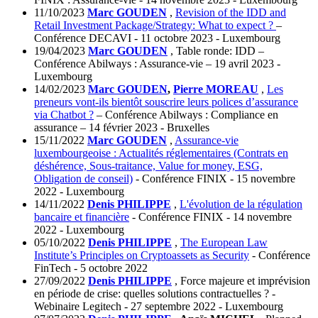
11/10/2023
Marc GOUDEN
,
Revision of the IDD and
Retail Investment Package/Strategy: What to expect ?
–
Conférence DECAVI - 11 octobre 2023 - Luxembourg
19/04/2023
Marc GOUDEN
, Table ronde: IDD –
Conférence Abilways : Assurance-vie – 19 avril 2023 -
Luxembourg
14/02/2023
Marc GOUDEN
,
Pierre MOREAU
,
Les
preneurs vont-ils bientôt souscrire leurs polices d’assurance
via Chatbot ?
– Conférence Abilways : Compliance en
assurance – 14 février 2023 - Bruxelles
15/11/2022
Marc GOUDEN
,
Assurance-vie
luxembourgeoise : Actualités réglementaires (Contrats en
déshérence, Sous-traitance, Value for money, ESG,
Obligation de conseil)
- Conférence FINIX - 15 novembre
2022 - Luxembourg
14/11/2022
Denis PHILIPPE
,
L'évolution de la régulation
bancaire et financière
- Conférence FINIX - 14 novembre
2022 - Luxembourg
05/10/2022
Denis PHILIPPE
,
The European Law
Institute’s Principles on Cryptoassets as Security
- Conférence
FinTech - 5 octobre 2022
27/09/2022
Denis PHILIPPE
, Force majeure et imprévision
en période de crise: quelles solutions contractuelles ? -
Webinaire Legitech - 27 septembre 2022 - Luxembourg