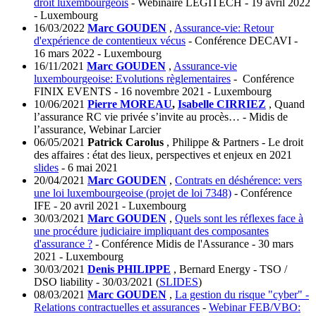
droit luxembourgeois
- Webinaire LEGITECH - 19 avril 2022
- Luxembourg
16/03/2022
Marc GOUDEN
,
Assurance-vie: Retour
d'expérience de contentieux vécus
- Conférence DECAVI -
16 mars 2022 - Luxembourg
16/11/2021
Marc GOUDEN
,
Assurance-vie
luxembourgeoise: Evolutions règlementaires
- Conférence
FINIX EVENTS - 16 novembre 2021 - Luxembourg
10/06/2021
Pierre MOREAU
,
Isabelle CIRRIEZ
, Quand
l’assurance RC vie privée s’invite au procès… - Midis de
l’assurance, Webinar Larcier
06/05/2021
Patrick Carolus
, Philippe & Partners - Le droit
des affaires : état des lieux, perspectives et enjeux en 2021
slides
- 6 mai 2021
20/04/2021
Marc GOUDEN
,
Contrats en déshérence: vers
une loi luxembourgeoise (projet de loi 7348)
- Conférence
IFE - 20 avril 2021 - Luxembourg
30/03/2021
Marc GOUDEN
,
Quels sont les réflexes face à
une procédure judiciaire impliquant des composantes
d'assurance ?
- Conférence Midis de l'Assurance - 30 mars
2021 - Luxembourg
30/03/2021
Denis PHILIPPE
, Bernard Energy - TSO /
DSO liability - 30/03/2021 (
SLIDES
)
08/03/2021
Marc GOUDEN
,
La gestion du risque "cyber" -
Relations contractuelles et assurances
-
Webinar FEB/VBO: