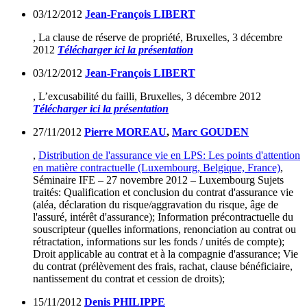
03/12/2012
Jean-François LIBERT
, La clause de réserve de propriété, Bruxelles, 3 décembre
2012
Télécharger ici la présentation
03/12/2012
Jean-François LIBERT
, L’excusabilité du failli, Bruxelles, 3 décembre 2012
Télécharger ici la présentation
27/11/2012
Pierre MOREAU
,
Marc GOUDEN
,
Distribution de l'assurance vie en LPS: Les points d'attention
en matière contractuelle (Luxembourg, Belgique, France)
,
Séminaire IFE – 27 novembre 2012 – Luxembourg Sujets
traités: Qualification et conclusion du contrat d'assurance vie
(aléa, déclaration du risque/aggravation du risque, âge de
l'assuré, intérêt d'assurance); Information précontractuelle du
souscripteur (quelles informations, renonciation au contrat ou
rétractation, informations sur les fonds / unités de compte);
Droit applicable au contrat et à la compagnie d'assurance; Vie
du contrat (prélèvement des frais, rachat, clause bénéficiaire,
nantissement du contrat et cession de droits);
15/11/2012
Denis PHILIPPE