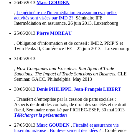
26/06/2013
Marc GOUDEN
,
Le périmètre de l'intermédiation en assurances: quelles
activités sont visées par IMD 2?,
Séminaire IFE
Intermédiation en assurance, 26 juin 2013, Luxembourg
25/06/2013
Pierre MOREAU
, Obligation d’information et de conseil : IMD2, PRIP’S et
Twin Peaks II, Conférence IFE – 25 juin 2013 – Luxembourg
31/05/2013
,
How Companies and Executives Run Afoul of Trade
Sanctions: The Impact of Trade Sanctions on Business
, CLE
Seminar, GACC, Philadelphia, May 2013
30/05/2013
Denis PHILIPPE
,
Jean-François LIBERT
, Transfert d’entreprise par la cession de parts sociales :
Aspects de droit des contrats, de droit des sociétés et de droit
fiscal, Séminaire organisé par l’ICHEC-ESSF, 30 mai 2013
Télécharger la présentation
27/05/2013
Marc GOUDEN
,
Fiscalité et assurance vie
luxembourgeoise - Bouleversement des idées ?
- Conférence