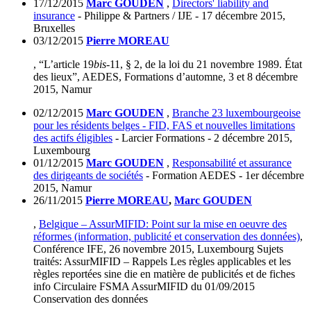
17/12/2015
Marc GOUDEN
,
Directors' liability and
insurance
- Philippe & Partners / IJE - 17 décembre 2015,
Bruxelles
03/12/2015
Pierre MOREAU
, “L’article 19
bis
-11, § 2, de la loi du 21 novembre 1989. État
des lieux”, AEDES, Formations d’automne, 3 et 8 décembre
2015, Namur
02/12/2015
Marc GOUDEN
,
Branche 23 luxembourgeoise
pour les résidents belges - FID, FAS et nouvelles limitations
des actifs éligibles
- Larcier Formations - 2 décembre 2015,
Luxembourg
01/12/2015
Marc GOUDEN
,
Responsabilité et assurance
des dirigeants de sociétés
- Formation AEDES - 1er décembre
2015, Namur
26/11/2015
Pierre MOREAU
,
Marc GOUDEN
,
Belgique – AssurMIFID: Point sur la mise en oeuvre des
réformes (information, publicité et conservation des données)
,
Conférence IFE, 26 novembre 2015, Luxembourg Sujets
traités: AssurMIFID – Rappels Les règles applicables et les
règles reportées sine die en matière de publicités et de fiches
info Circulaire FSMA AssurMIFID du 01/09/2015
Conservation des données