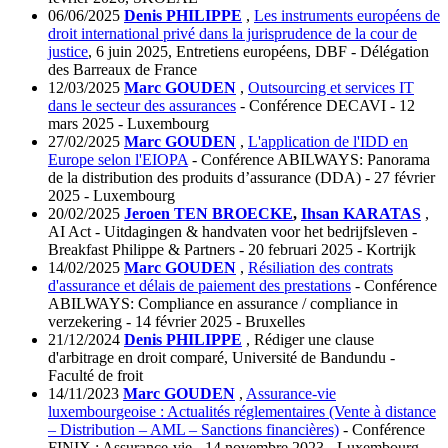
06/06/2025
Denis PHILIPPE
,
Les instruments européens de
droit international privé dans la jurisprudence de la cour de
justice
, 6 juin 2025, Entretiens européens, DBF - Délégation
des Barreaux de France
12/03/2025
Marc GOUDEN
,
Outsourcing et services IT
dans le secteur des assurances
- Conférence DECAVI - 12
mars 2025 - Luxembourg
27/02/2025
Marc GOUDEN
,
L'application de l'IDD en
Europe selon l'EIOPA
- Conférence ABILWAYS:
Panorama
de la distribution des produits d’assurance (DDA)
- 27 février
2025 - Luxembourg
20/02/2025
Jeroen TEN BROECKE
,
Ihsan KARATAS
,
AI Act - Uitdagingen & handvaten voor het bedrijfsleven -
Breakfast Philippe & Partners - 20 februari 2025 - Kortrijk
14/02/2025
Marc GOUDEN
,
Résiliation des contrats
d'assurance et délais de paiement des prestations
- Conférence
ABILWAYS: Compliance en assurance / compliance in
verzekering - 14 février 2025 - Bruxelles
21/12/2024
Denis PHILIPPE
, Rédiger une clause
d'arbitrage en droit comparé, Université de Bandundu -
Faculté de froit
14/11/2023
Marc GOUDEN
,
Assurance-vie
luxembourgeoise : Actualités réglementaires (Vente à distance
– Distribution – AML – Sanctions financières)
- Conférence
FINIX : Assurance-vie - 14 novembre 2023 - Luxembourg