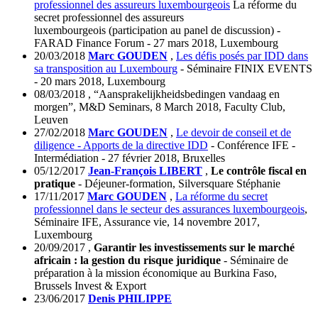
professionnel des assureurs luxembourgeois
La réforme du
secret professionnel des assureurs
luxembourgeois (participation au panel de discussion) -
FARAD Finance Forum - 27 mars 2018, Luxembourg
20/03/2018
Marc GOUDEN
,
Les défis posés par IDD dans
sa transposition au Luxembourg
- Séminaire FINIX EVENTS
- 20 mars 2018, Luxembourg
08/03/2018
,
“Aansprakelijkheidsbedingen vandaag en
morgen”, M&D Seminars, 8 March 2018, Faculty Club,
Leuven
27/02/2018
Marc GOUDEN
,
Le devoir de conseil et de
diligence - Apports de la directive IDD
- Conférence IFE -
Intermédiation - 27 février 2018, Bruxelles
05/12/2017
Jean-François LIBERT
,
Le contrôle fiscal en
pratique
- Déjeuner-formation, Silversquare Stéphanie
17/11/2017
Marc GOUDEN
,
La réforme du secret
professionnel dans le secteur des assurances luxembourgeois
,
Séminaire IFE, Assurance vie, 14 novembre 2017,
Luxembourg
20/09/2017
,
Garantir les investissements sur le marché
africain : la gestion du risque juridique
- Séminaire de
préparation à la mission économique au Burkina Faso,
Brussels Invest & Export
23/06/2017
Denis PHILIPPE