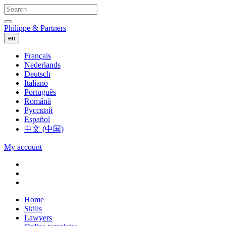
Philippe & Partners
en
Français
Nederlands
Deutsch
Italiano
Português
Română
Русский
Español
中文 (中国)
My account
Home
Skills
Lawyers