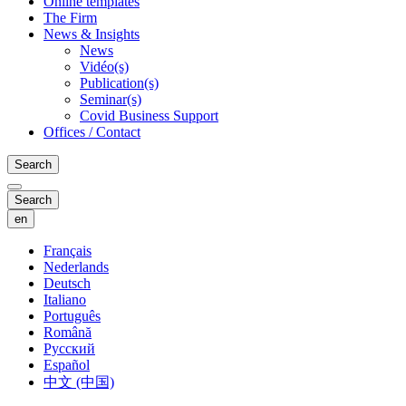
Online templates
The Firm
News & Insights
News
Vidéo(s)
Publication(s)
Seminar(s)
Covid Business Support
Offices / Contact
Search
Search
en
Français
Nederlands
Deutsch
Italiano
Português
Română
Русский
Español
中文 (中国)