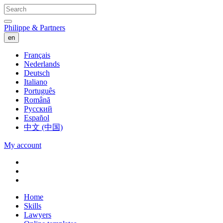
Philippe & Partners
en
Français
Nederlands
Deutsch
Italiano
Português
Română
Русский
Español
中文 (中国)
My account
Home
Skills
Lawyers