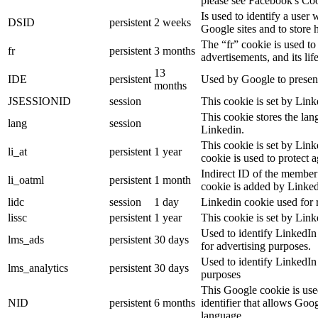
please see Facebook's Co
Is used to identify a user
DSID
persistent
2 weeks
Google sites and to store 
The “fr” cookie is used to
fr
persistent
3 months
advertisements, and its lif
13
IDE
persistent
Used by Google to present
months
JSESSIONID
session
This cookie is set by Link
This cookie stores the lan
lang
session
Linkedin.
This cookie is set by Link
li_at
persistent
1 year
cookie is used to protect 
Indirect ID of the member 
li_oatml
persistent
1 month
cookie is added by Linked
lidc
session
1 day
Linkedin cookie used for 
lissc
persistent
1 year
This cookie is set by Link
Used to identify LinkedIn
lms_ads
persistent
30 days
for advertising purposes.
Used to identify LinkedIn
lms_analytics
persistent
30 days
purposes
This Google cookie is used
NID
persistent
6 months
identifier that allows Goo
language.