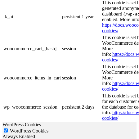
This cookie is set
generated anonymou
dashboard (
/wp-a
tk_ai
persistent
1 year
enabled. More info
https://docs.woo
cookies/
This cookie is se
WooCommerce deter
woocommerce_cart_[hash]
session
More
info:
https://doc
cookies/
This cookie is se
WooCommerce deter
woocommerce_items_in_cart
session
More
info:
https://doc
cookies/
This cookie is se
for each customer s
wp_woocommerce_session_
persistent
2 days
the database for e
info:
https://doc
cookies/
WordPress Cookies
WordPress Cookies
Always Enabled