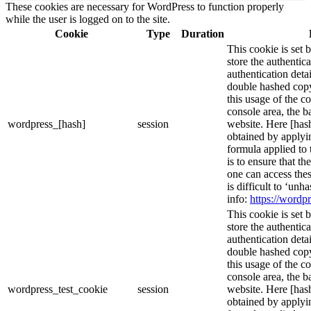
These cookies are necessary for WordPress to function properly
while the user is logged on to the site.
Cookie
Type
Duration
This cookie is set 
store the authentica
authentication deta
double hashed cop
this usage of the c
console area, the 
wordpress_[hash]
session
website. Here [hash
obtained by applyi
formula applied to
is to ensure that th
one can access thes
is difficult to ‘un
info:
https://wordpr
This cookie is set 
store the authentica
authentication deta
double hashed cop
this usage of the c
console area, the 
wordpress_test_cookie
session
website. Here [hash
obtained by applyi