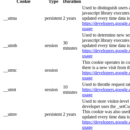
Cookie
Type
Duration
Used to distinguish users 
javascript library execute
__utma
persistent
2 years
updated every time data is
https://developers.google.
usage
Used to determine new ses
javascript library execute
30
__utmb
session
updated every time data is
minutes
https://developers.google.
usage
This cookie operates in c
there is a new visit from t
__utmc
session
https://developers.google.
usage
Used to throttle request ra
10
__utmt
session
https://developers.google.
minutes
usage
Used to store visitor-leve
developer uses the _setCu
This cookie was also used
__utmv
persistent
2 years
updated every time data is
https://developers.google.
usage