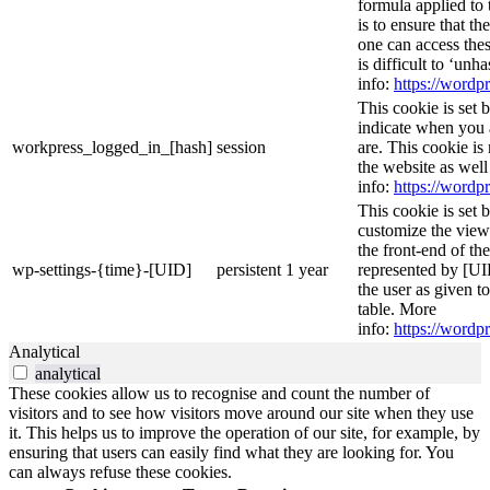
formula applied to
is to ensure that th
one can access thes
is difficult to ‘un
info:
https://wordpr
This cookie is set 
indicate when you 
workpress_logged_in_[hash]
session
are. This cookie is
the website as wel
info:
https://wordpr
This cookie is set 
customize the view
the front-end of th
wp-settings-{time}-[UID]
persistent
1 year
represented by [UID
the user as given t
table. More
info:
https://wordpr
Analytical
analytical
These cookies allow us to recognise and count the number of
visitors and to see how visitors move around our site when they use
it. This helps us to improve the operation of our site, for example, by
ensuring that users can easily find what they are looking for. You
can always refuse these cookies.