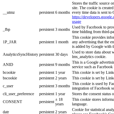
Stores the traffic source 
site. The cookie is create
__utmz
persistent
6 months
every time data is sent to
https://developers.google.
usage
Used by Facebook to provid
_fbp
persistent
3 months
time bidding from third-pa
This cookie provides info
1P_JAR
persistent
1 month
any advertising that the e
is added by Google with t
Used to store data about 
AnalyticsSyncHistory
persistent
30 days
lms_analytics cookie.
This is a Google advertis
ANID
persistent
9 months
service such as Facebook 
bcookie
persistent
1 year
This cookie is set by Link
bscookie
persistent
2 years
This cookie is set by Link
This cookie is used by Fa
c_user
persistent
3 months
integration of Facebook se
cli_user_preference
persistent
1 year
Stores the consent status o
± 18
This cookie stores informat
CONSENT
persistent
years
language.
Cookie for statistical ana
datr
persistent
2 years