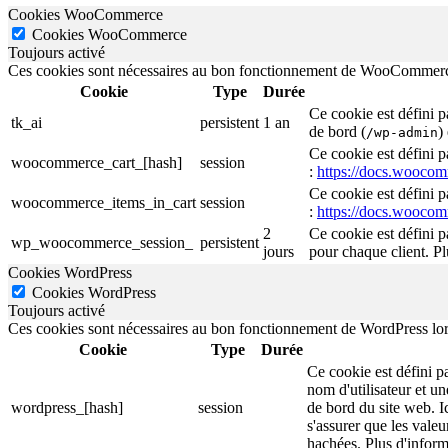
Cookies WooCommerce
Cookies WooCommerce
Toujours activé
Ces cookies sont nécessaires au bon fonctionnement de WooCommerce lo
Cookie
Type
Durée
Ce cookie est défini 
tk_ai
persistent
1 an
de bord (
)
/wp-admin
Ce cookie est défini 
woocommerce_cart_[hash]
session
:
https://docs.wooco
Ce cookie est défini 
woocommerce_items_in_cart
session
:
https://docs.wooco
2
Ce cookie est défini 
wp_woocommerce_session_
persistent
jours
pour chaque client. P
Cookies WordPress
Cookies WordPress
Toujours activé
Ces cookies sont nécessaires au bon fonctionnement de WordPress lorsqu
Cookie
Type
Durée
Ce cookie est défini p
nom d'utilisateur et un
wordpress_[hash]
session
de bord du site web. I
s'assurer que les valeu
hachées. Plus d'inform