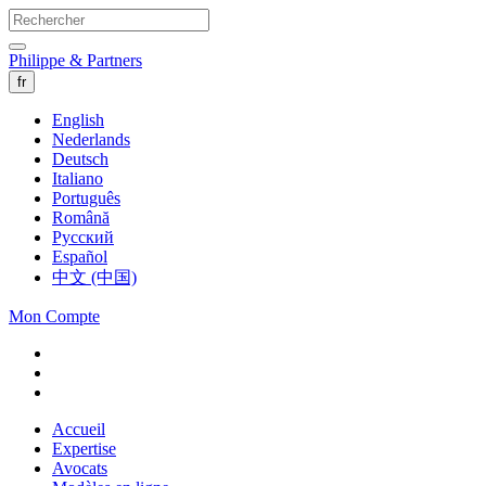
Philippe & Partners
fr
English
Nederlands
Deutsch
Italiano
Português
Română
Русский
Español
中文 (中国)
Mon Compte
Accueil
Expertise
Avocats