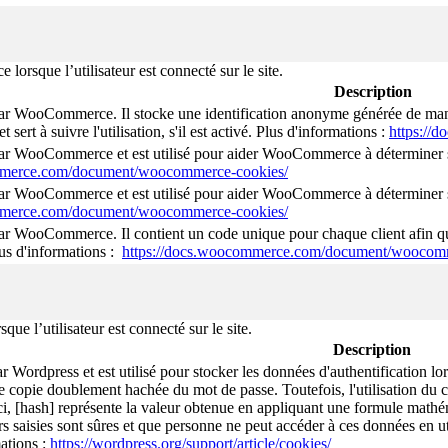
rsque l’utilisateur est connecté sur le site.
Description
par WooCommerce. Il stocke une identification anonyme générée de manièr
 et sert à suivre l'utilisation, s'il est activé. Plus d'informations :
https://
par WooCommerce et est utilisé pour aider WooCommerce à déterminer si
mmerce.com/document/woocommerce-cookies/
par WooCommerce et est utilisé pour aider WooCommerce à déterminer si
mmerce.com/document/woocommerce-cookies/
par WooCommerce. Il contient un code unique pour chaque client afin qu
lus d'informations :
https://docs.woocommerce.com/document/woocomm
e l’utilisateur est connecté sur le site.
Description
ar Wordpress et est utilisé pour stocker les données d'authentification 
e copie doublement hachée du mot de passe. Toutefois, l'utilisation du co
ci, [hash] représente la valeur obtenue en appliquant une formule mathéma
rs saisies sont sûres et que personne ne peut accéder à ces données en uti
ations :
https://wordpress.org/support/article/cookies/