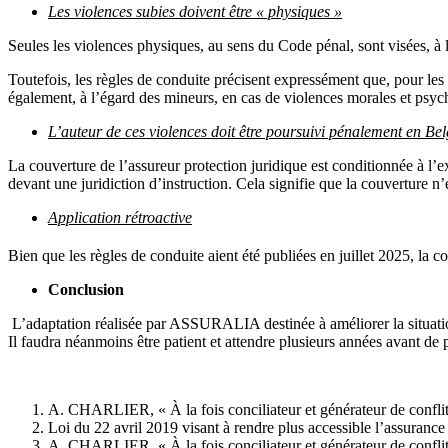
Les violences subies doivent être « physiques »
Seules les violences physiques, au sens du Code pénal, sont visées, à
Toutefois, les règles de conduite précisent expressément que, pour les
également, à l’égard des mineurs, en cas de violences morales et psyc
L’auteur de ces violences doit être poursuivi pénalement en Be
La couverture de l’assureur protection juridique est conditionnée à l’ex
devant une juridiction d’instruction. Cela signifie que la couverture 
Application rétroactive
Bien que les règles de conduite aient été publiées en juillet 2025, la co
Conclusion
L’adaptation réalisée par ASSURALIA destinée à améliorer la situatio
Il faudra néanmoins être patient et attendre plusieurs années avant de 
A. CHARLIER, « À la fois conciliateur et générateur de conflits
Loi du 22 avril 2019 visant à rendre plus accessible l’assurance
A. CHARLIER, « À la fois conciliateur et générateur de conflits