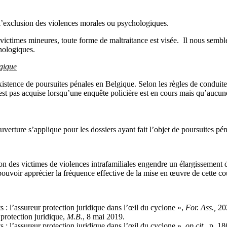
 l’exclusion des violences morales ou psychologiques.
 victimes mineures, toute forme de maltraitance est visée. Il nous sembl
hologiques.
lgique
istence de poursuites pénales en Belgique. Selon les règles de conduite, i
n’est pas acquise lorsqu’une enquête policière est en cours mais qu’aucun
uverture s’applique pour les dossiers ayant fait l’objet de poursuites pén
n des victimes de violences intrafamiliales engendre un élargissement d
pouvoir apprécier la fréquence effective de la mise en œuvre de cette cou
 : l’assureur protection juridique dans l’œil du cyclone »,
For. Ass.,
20
 protection juridique,
M.B.
, 8 mai 2019.
 : l’assureur protection juridique dans l’œil du cyclone »,
op.cit.
, p. 18