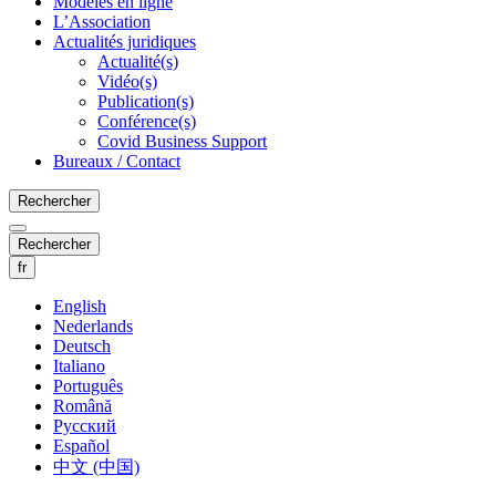
Modèles en ligne
L’Association
Actualités juridiques
Actualité(s)
Vidéo(s)
Publication(s)
Conférence(s)
Covid Business Support
Bureaux / Contact
Rechercher
Rechercher
fr
English
Nederlands
Deutsch
Italiano
Português
Română
Русский
Español
中文 (中国)