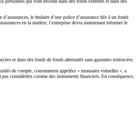
ux personnes qui vont investir dans des fonds externes et dans des
 d’assurances, le titulaire d’une police d’assurance liée à un fonds
assurances en la matière, l’entreprise devra maintenant informer le
orcées et dans des fonds de fonds alternatifs sans garanties renforcées
 unités de compte, couramment appelées « monnaies virtuelles », a
ont pas considérées comme des instruments financiers. En conséquence,