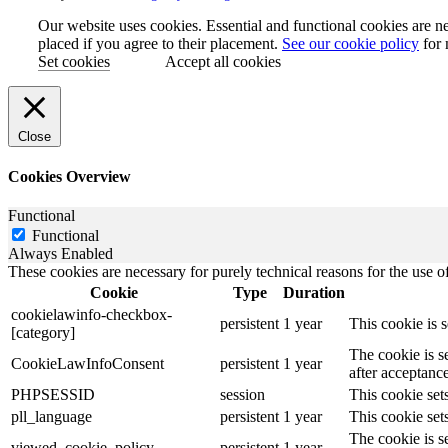
Our website uses cookies. Essential and functional cookies are ne
placed if you agree to their placement.
See our cookie policy
for 
Set cookies
Accept all cookies
Close
Cookies Overview
Functional
Functional
Always Enabled
These cookies are necessary for purely technical reasons for the use of
Cookie
Type
Duration
cookielawinfo-checkbox-
persistent
1 year
This cookie is 
[category]
The cookie is s
CookieLawInfoConsent
persistent
1 year
after acceptance
PHPSESSID
session
This cookie sets
pll_language
persistent
1 year
This cookie sets
The cookie is s
viewed_cookie_policy
persistent
1 year