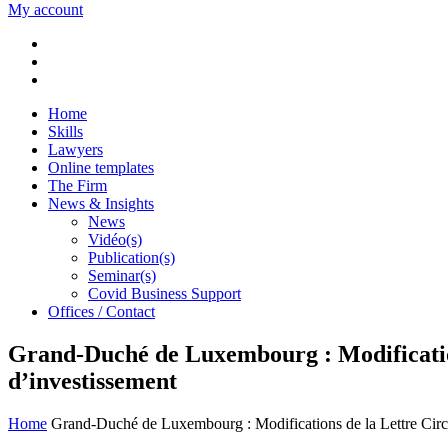
My account
Home
Skills
Lawyers
Online templates
The Firm
News & Insights
News
Vidéo(s)
Publication(s)
Seminar(s)
Covid Business Support
Offices / Contact
Grand-Duché de Luxembourg : Modifications 
d’investissement
Home
Grand-Duché de Luxembourg : Modifications de la Lettre Circula