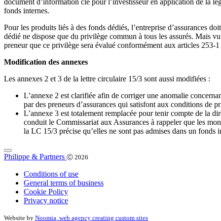
document d’information clé pour l’investisseur en application de la lé
fonds internes.
Pour les produits liés à des fonds dédiés, l’entreprise d’assurances do
dédié ne dispose que du privilège commun à tous les assurés. Mais vu l
preneur que ce privilège sera évalué conformément aux articles 253-1 e
Modification des annexes
Les annexes 2 et 3 de la lettre circulaire 15/3 sont aussi modifiées :
L’annexe 2 est clarifiée afin de corriger une anomalie concernant
par des preneurs d’assurances qui satisfont aux conditions de pr
L’annexe 3 est totalement remplacée pour tenir compte de la di
conduit le Commissariat aux Assurances à rappeler que les monna
la LC 15/3 précise qu’elles ne sont pas admises dans un fonds in
Philippe & Partners
Ⓒ 2026
Conditions of use
General terms of business
Cookie Policy
Privacy notice
Website by
Noomia, web agency creating custom sites