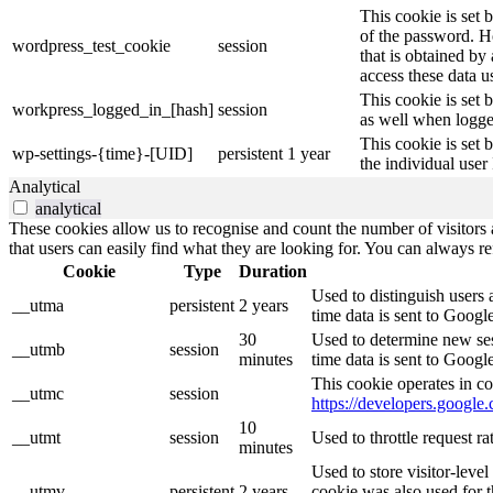
This cookie is set 
of the password. Ho
wordpress_test_cookie
session
that is obtained by
access these data u
This cookie is set 
workpress_logged_in_[hash]
session
as well when logge
This cookie is set 
wp-settings-{time}-[UID]
persistent
1 year
the individual user
Analytical
analytical
These cookies allow us to recognise and count the number of visitors a
that users can easily find what they are looking for. You can always re
Cookie
Type
Duration
Used to distinguish users 
__utma
persistent
2 years
time data is sent to Googl
30
Used to determine new sess
__utmb
session
minutes
time data is sent to Googl
This cookie operates in co
__utmc
session
https://developers.google.
10
__utmt
session
Used to throttle request r
minutes
Used to store visitor-leve
__utmv
persistent
2 years
cookie was also used for 