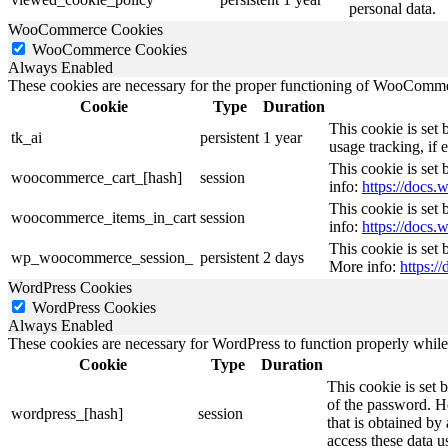
personal data.
WooCommerce Cookies
WooCommerce Cookies
Always Enabled
These cookies are necessary for the proper functioning of WooCommerc
Cookie
Type
Duration
This cookie is set
tk_ai
persistent
1 year
usage tracking, if
This cookie is se
woocommerce_cart_[hash]
session
info:
https://doc
This cookie is se
woocommerce_items_in_cart
session
info:
https://doc
This cookie is set
wp_woocommerce_session_
persistent
2 days
More info:
https:
WordPress Cookies
WordPress Cookies
Always Enabled
These cookies are necessary for WordPress to function properly while t
Cookie
Type
Duration
This cookie is set 
of the password. Ho
wordpress_[hash]
session
that is obtained by
access these data u