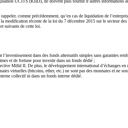
gislation UCITS (KIID), ne doivent plus fournir d’autres informations a
it rappeler, comme précédemment, qu’en cas de liquidation de l’entreprise
a modification récente de la loi du 7 décembre 2015 sur le secteur des 
t suivants de cette loi.
 l’investissement dans des fonds alternatifs simples sans garanties renf
imes et de fortune pour investir dans un fonds dédié ;
rective Mifid II. De plus, le développement international d’échanges en
ies virtuelles (bitcoins, ether, etc.) ne sont pas des monnaies et ne s
terne collectif ni dans un fonds interne dédié.