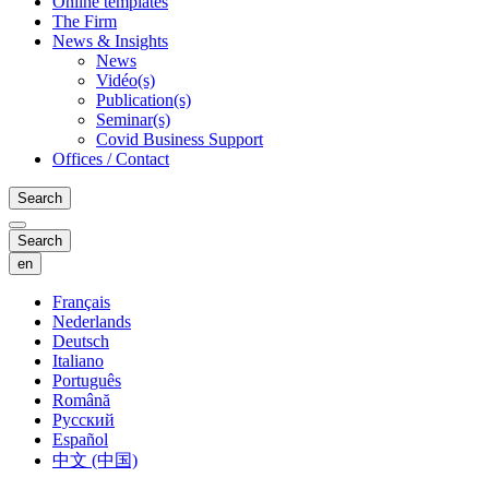
Online templates
The Firm
News & Insights
News
Vidéo(s)
Publication(s)
Seminar(s)
Covid Business Support
Offices / Contact
Search
Search
en
Français
Nederlands
Deutsch
Italiano
Português
Română
Русский
Español
中文 (中国)