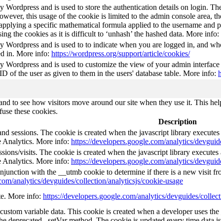
by Wordpress and is used to store the authentication details on login. 
wever, this usage of the cookie is limited to the admin console area, t
 applying a specific mathematical formula applied to the username and pa
sing the cookies as it is difficult to ‘unhash’ the hashed data. More info:
by Wordpress and is used to to indicate when you are logged in, and who
d in. More info:
https://wordpress.org/support/article/cookies/
by Wordpress and is used to customize the view of your admin interface
 ID of the user as given to them in the users' database table. More info:
nd to see how visitors move around our site when they use it. This help
fuse these cookies.
Description
and sessions. The cookie is created when the javascript library execute
e Analytics. More info:
https://developers.google.com/analytics/devguide
ions/visits. The cookie is created when the javascript library execute
e Analytics. More info:
https://developers.google.com/analytics/devguide
njunction with the __utmb cookie to determine if there is a new visit fro
com/analytics/devguides/collection/analyticsjs/cookie-usage
ate. More info:
https://developers.google.com/analytics/devguides/collect
l custom variable data. This cookie is created when a developer uses th
the deprecated _setVar method. The cookie is updated every time data is