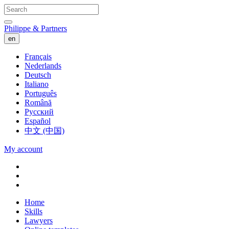
Philippe & Partners
en
Français
Nederlands
Deutsch
Italiano
Português
Română
Русский
Español
中文 (中国)
My account
Home
Skills
Lawyers