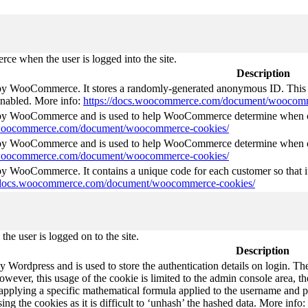
e when the user is logged into the site.
Description
 by WooCommerce. It stores a randomly-generated anonymous ID. This i
 enabled. More info:
https://docs.woocommerce.com/document/woocomm
t by WooCommerce and is used to help WooCommerce determine when ca
s.woocommerce.com/document/woocommerce-cookies/
t by WooCommerce and is used to help WooCommerce determine when ca
s.woocommerce.com/document/woocommerce-cookies/
 by WooCommerce. It contains a unique code for each customer so that it
//docs.woocommerce.com/document/woocommerce-cookies/
he user is logged on to the site.
Description
by Wordpress and is used to store the authentication details on login. 
wever, this usage of the cookie is limited to the admin console area, t
 applying a specific mathematical formula applied to the username and pa
sing the cookies as it is difficult to ‘unhash’ the hashed data. More info: