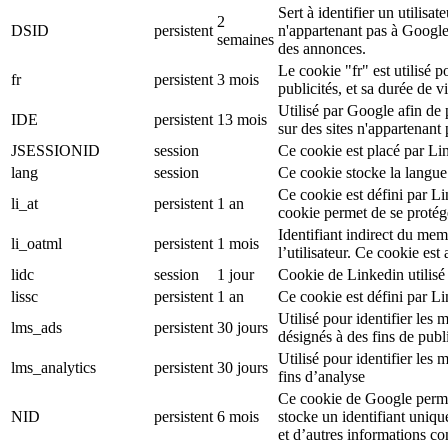
Sert à identifier un utilis
2
DSID
persistent
n'appartenant pas à Google
semaines
des annonces.
Le cookie "fr" est utilisé p
fr
persistent
3 mois
publicités, et sa durée de v
Utilisé par Google afin de
IDE
persistent
13 mois
sur des sites n'appartenant
JSESSIONID
session
Ce cookie est placé par Li
lang
session
Ce cookie stocke la langue
Ce cookie est défini par L
li_at
persistent
1 an
cookie permet de se protég
Identifiant indirect du mem
li_oatml
persistent
1 mois
l’utilisateur. Ce cookie est
lidc
session
1 jour
Cookie de Linkedin utilisé 
lissc
persistent
1 an
Ce cookie est défini par L
Utilisé pour identifier le
lms_ads
persistent
30 jours
désignés à des fins de publi
Utilisé pour identifier les
lms_analytics
persistent
30 jours
fins d’analyse
Ce cookie de Google permet
NID
persistent
6 mois
stocke un identifiant uniqu
et d’autres informations c