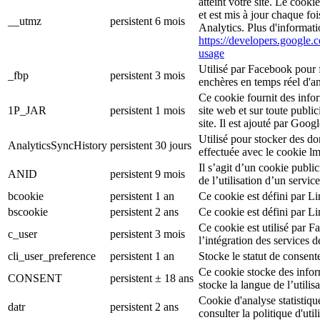
atteint votre site. Le cooki
et est mis à jour chaque f
__utmz
persistent
6 mois
Analytics. Plus d'informati
https://developers.google.c
usage
Utilisé par Facebook pour f
_fbp
persistent
3 mois
enchères en temps réel d'an
Ce cookie fournit des inform
1P_JAR
persistent
1 mois
site web et sur toute publici
site. Il est ajouté par Goog
Utilisé pour stocker des d
AnalyticsSyncHistory
persistent
30 jours
effectuée avec le cookie l
Il s’agit d’un cookie public
ANID
persistent
9 mois
de l’utilisation d’un serv
bcookie
persistent
1 an
Ce cookie est défini par L
bscookie
persistent
2 ans
Ce cookie est défini par L
Ce cookie est utilisé par F
c_user
persistent
3 mois
l’intégration des services 
cli_user_preference
persistent
1 an
Stocke le statut de consente
Ce cookie stocke des inform
CONSENT
persistent
± 18 ans
stocke la langue de l’utilisa
Cookie d'analyse statistiqu
datr
persistent
2 ans
consulter la politique d'ut