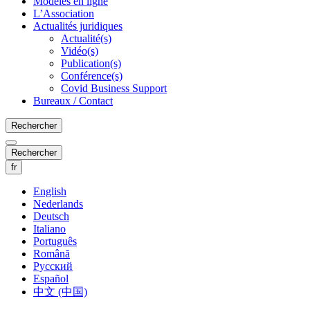
Modèles en ligne
L’Association
Actualités juridiques
Actualité(s)
Vidéo(s)
Publication(s)
Conférence(s)
Covid Business Support
Bureaux / Contact
Rechercher
Rechercher
fr
English
Nederlands
Deutsch
Italiano
Português
Română
Русский
Español
中文 (中国)