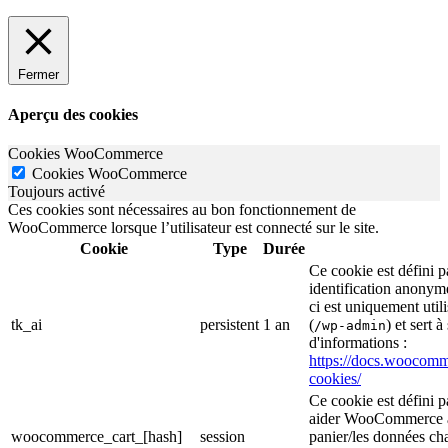
Fermer
Aperçu des cookies
Cookies WooCommerce
Cookies WooCommerce
Toujours activé
Ces cookies sont nécessaires au bon fonctionnement de
WooCommerce lorsque l’utilisateur est connecté sur le site.
Cookie
Type
Durée
Ce cookie est défini
identification anonym
ci est uniquement util
tk_ai
persistent
1 an
(
) et sert à
/wp-admin
d'informations :
https://docs.wooco
cookies/
Ce cookie est défini 
aider WooCommerce à 
woocommerce_cart_[hash]
session
panier/les données cha