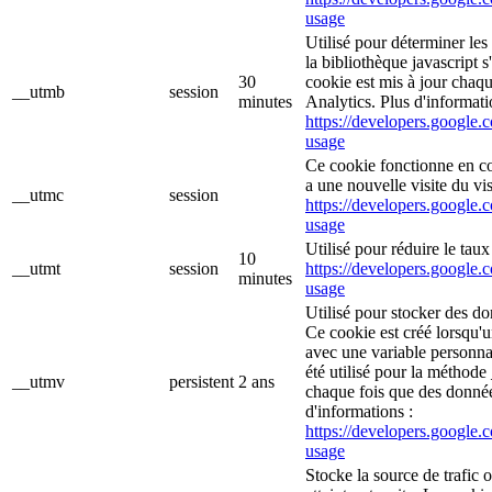
usage
Utilisé pour déterminer les
la bibliothèque javascript 
30
cookie est mis à jour chaq
__utmb
session
minutes
Analytics. Plus d'informati
https://developers.google.c
usage
Ce cookie fonctionne en c
a une nouvelle visite du vis
__utmc
session
https://developers.google.c
usage
Utilisé pour réduire le tau
10
__utmt
session
https://developers.google.c
minutes
usage
Utilisé pour stocker des do
Ce cookie est créé lorsqu'
avec une variable personna
été utilisé pour la méthode 
__utmv
persistent
2 ans
chaque fois que des donné
d'informations :
https://developers.google.c
usage
Stocke la source de trafic 