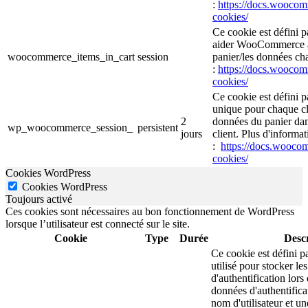
:
https://docs.wooc
cookies/
Ce cookie est défini 
aider WooCommerce à 
woocommerce_items_in_cart
session
panier/les données cha
:
https://docs.wooc
cookies/
Ce cookie est défini 
unique pour chaque cli
2
données du panier da
wp_woocommerce_session_
persistent
jours
client. Plus d'informat
:
https://docs.wooc
cookies/
Cookies WordPress
Cookies WordPress
Toujours activé
Ces cookies sont nécessaires au bon fonctionnement de WordPress
lorsque l’utilisateur est connecté sur le site.
Cookie
Type
Durée
Descr
Ce cookie est défini p
utilisé pour stocker le
d'authentification lor
données d'authentific
nom d'utilisateur et u