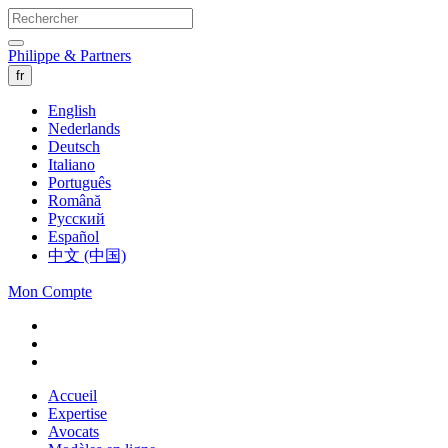
Philippe & Partners
fr
English
Nederlands
Deutsch
Italiano
Português
Română
Русский
Español
中文 (中国)
Mon Compte
Accueil
Expertise
Avocats