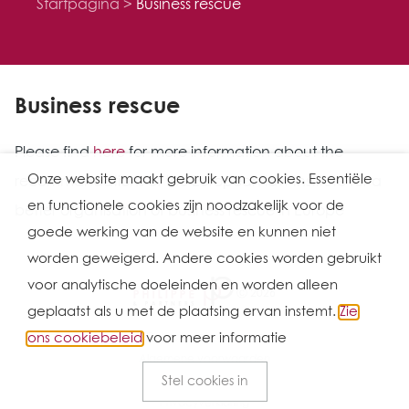
Startpagina
Business rescue
Business rescue
Please find
here
for more information about the
Onze website maakt gebruik van cookies. Essentiële
recommandations of the European law Institute for a
en functionele cookies zijn noodzakelijk voor de
better organisation of business rescue in Europe
goede werking van de website en kunnen niet
worden geweigerd. Andere cookies worden gebruikt
voor analytische doeleinden en worden alleen
Ⓒ 2026
geplaatst als u met de plaatsing ervan instemt.
Zie
ons cookiebeleid
voor meer informatie
Gebruiksvoorwaarden
Algemene voorwaarden
Stel cookies in
Cookie Policy
Privacyverklaring