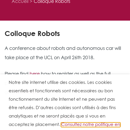
Accueil
Colloque Robots
Colloque Robots
A conference about robots and autonomous car will
take place at the UCL on April 26th 2018.
Please find
here
how to register as well as the full
Notre site internet utilise des cookies. Les cookies
program.
essentiels et fonctionnels sont nécessaires au bon
de
Denis Philippe
fonctionnement du site Internet et ne peuvent pas
être refusés. D’autres cookies sont utilisés à des fins
analytiques et ne seront placés que si vous en
Ⓒ 2026
acceptez le placement.
Consultez notre politique en