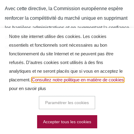
Avec cette directive, la Commission européenne espère
renforcer la compétitivité du marché unique en supprimant
les barrières administratives et en augmentant la confiance
Notre site internet utilise des cookies. Les cookies
des investisseurs.
essentiels et fonctionnels sont nécessaires au bon
de
Ihsan Karatas
fonctionnement du site Internet et ne peuvent pas être
refusés. D’autres cookies sont utilisés à des fins
analytiques et ne seront placés que si vous en acceptez le
Ⓒ 2026
placement.
Consultez notre politique en matière de cookies
pour en savoir plus
Conditions d’utilisation
Conditions générales
Paramétrer les cookies
Cookie Policy
Vie privée
Accepter tous les cookies
Site Web par