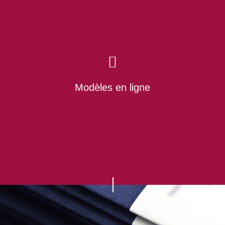
opportunité entrepreneuriale, pouvez-vous la saisir
vous-même ou avez-vous l’obligation de la saisir au
profit de la société ? En outre, existe-t-il une obligation
d’exploiter …
Modèles en ligne
06/12/2022
Belgium to introduce a screening
mechanism for foreign direct investments
IMPLEMENTATION OF A SCREENING MECHANISM
In recent years there has been a proliferation of Foreign
Direct Investments (‘FDI’) regimes worldwide and
naturally also within Europe. In March 2019, The EU
even went so far to enact the EU Screening Regulation
(Regulation (EU) 2019/452) which provides for a