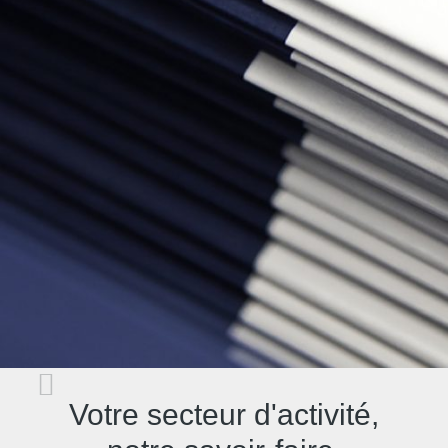
cooperation mechanism for screening FDI in EU
Member States. The EU FDI Screening Regulation sets
out minimum requirements for Member States’ FDI
screening mechanisms and creates a framework for the
European Commission (EC) and national authorities to
share information and views, without imposing the
obligation on Member states to establish such a national
…
22/02/2022
Phishing en aansprakelijkheid: de
appreciatie van grove nalatigheid
U kent het ongetwijfeld wel: e-mails, sms- of
Votre secteur d'activité,
whatsappberichten van een derde partij – veelal van de