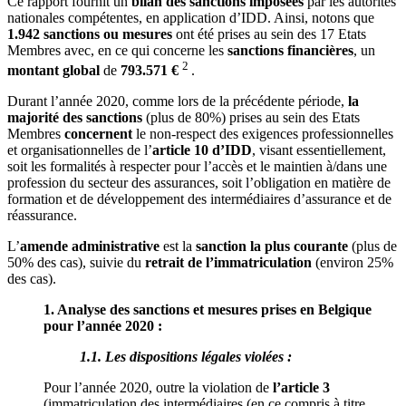
Ce rapport fournit un
bilan des sanctions imposées
par les autorités
nationales compétentes, en application d’IDD. Ainsi, notons que
1.942 sanctions ou mesures
ont été prises au sein des 17 Etats
Membres avec, en ce qui concerne les
sanctions financières
, un
2
montant global
de
793.571 €
.
Durant l’année 2020, comme lors de la précédente période,
la
majorité des sanctions
(plus de 80%) prises au sein des Etats
Membres
concernent
le non-respect des exigences professionnelles
et organisationnelles de l’
article 10 d’IDD
, visant essentiellement,
soit les formalités à respecter pour l’accès et le maintien à/dans une
profession du secteur des assurances, soit l’obligation en matière de
formation et de développement des intermédiaires d’assurance et de
réassurance.
L’
amende administrative
est la
sanction la plus courante
(plus de
50% des cas), suivie du
retrait de l’immatriculation
(environ 25%
des cas).
1. Analyse des sanctions et mesures prises en Belgique
pour l’année 2020 :
1.1. Les dispositions légales violées :
Pour l’année 2020, outre la violation de
l’article 3
(immatriculation des intermédiaires (en ce compris à titre