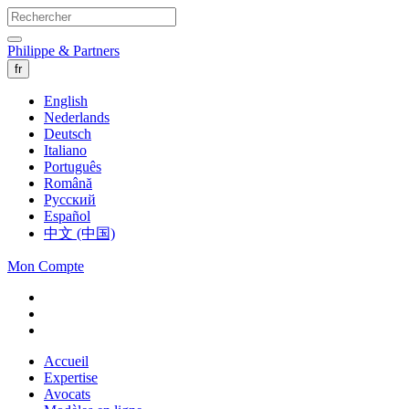
Philippe & Partners
fr
English
Nederlands
Deutsch
Italiano
Português
Română
Русский
Español
中文 (中国)
Mon Compte
Accueil
Expertise
Avocats