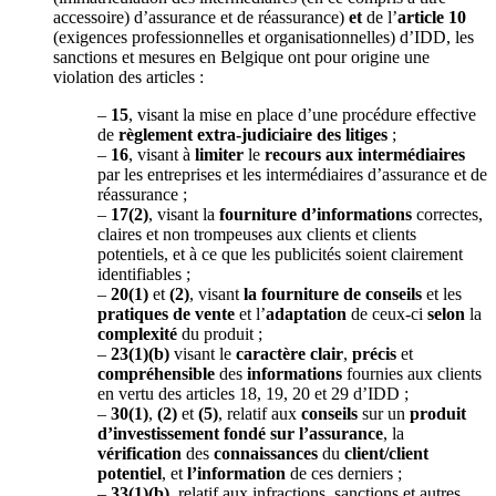
accessoire) d’assurance et de réassurance)
et
de l’
article 10
(exigences professionnelles et organisationnelles) d’IDD, les
sanctions et mesures en Belgique ont pour origine une
violation des articles :
–
15
, visant la mise en place d’une procédure effective
de
règlement extra-judiciaire des litiges
;
–
16
, visant à
limiter
le
recours aux intermédiaires
par les entreprises et les intermédiaires d’assurance et de
réassurance ;
–
17(2)
, visant la
fourniture d’informations
correctes,
claires et non trompeuses aux clients et clients
potentiels, et à ce que les publicités soient clairement
identifiables ;
–
20(1)
et
(2)
, visant
la fourniture de conseils
et les
pratiques de vente
et l’
adaptation
de ceux-ci
selon
la
complexité
du produit ;
–
23(1)(b)
visant le
caractère clair
,
précis
et
compréhensible
des
informations
fournies aux clients
en vertu des articles 18, 19, 20 et 29 d’IDD ;
–
30(1)
,
(2)
et
(5)
, relatif aux
conseils
sur un
produit
d’investissement
fondé sur l’assurance
, la
vérification
des
connaissances
du
client/client
potentiel
, et
l’information
de ces derniers ;
–
33(1)(b)
, relatif aux infractions, sanctions et autres