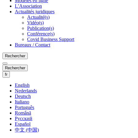
Modèles en ligne
L’Association
Actualités juridiques
Actualité(s)
Vidéo(s)
Publication(s)
Conférence(s)
Covid Business Support
Bureaux / Contact
Rechercher
Rechercher
fr
English
Nederlands
Deutsch
Italiano
Português
Română
Русский
Español
中文 (中国)