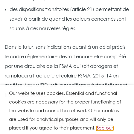
des dispositions transitoires (article 21) permettant de
savoir à partir de quand les acteurs concernés sont
soumis à ces nouvelles règles.
Dans le futur, sans indications quant à un délai précis,
le cadre réglementaire devrait encore être complété
par une circulaire de la FSMA qui soit abrogera et
remplacera l’actuelle circulaire FSMA_2015_14 en
matière AssurMiFID, soit la modifiera substantiellement.
Our website uses cookies. Essential and functional
from
Marc Gouden
,
Pierre Moreau
cookies are necessary for the proper functioning of
the website and cannot be refused. Other cookies
are used for analytical purposes and will only be
Ⓒ 2026
placed if you agree to their placement.
See our