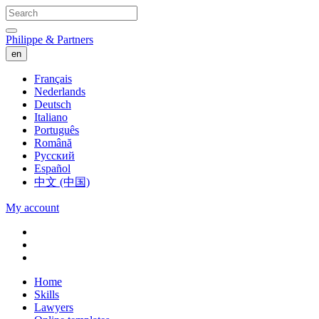
Philippe & Partners
en
Français
Nederlands
Deutsch
Italiano
Português
Română
Русский
Español
中文 (中国)
My account
Home
Skills
Lawyers