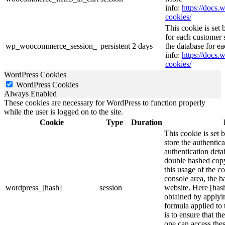
info:
https://doc
cookies/
This cookie is se
for each customer s
wp_woocommerce_session_
persistent
2 days
the database for e
info:
https://doc
cookies/
WordPress Cookies
WordPress Cookies
Always Enabled
These cookies are necessary for WordPress to function properly
while the user is logged on to the site.
Cookie
Type
Duration
This cookie is set 
store the authentica
authentication deta
double hashed cop
this usage of the c
console area, the 
wordpress_[hash]
session
website. Here [hash
obtained by applyi
formula applied to
is to ensure that th
one can access thes