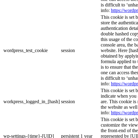
is difficult to ‘un
info:
https://wordpr
This cookie is set 
store the authentica
authentication deta
double hashed cop
this usage of the c
console area, the 
wordpress_test_cookie
session
website. Here [hash
obtained by applyi
formula applied to
is to ensure that th
one can access thes
is difficult to ‘un
info:
https://wordpr
This cookie is set 
indicate when you 
workpress_logged_in_[hash]
session
are. This cookie is
the website as wel
info:
https://wordpr
This cookie is set 
customize the view
the front-end of th
wp-settings-{time}-[UID]
persistent
1 year
represented by [UID