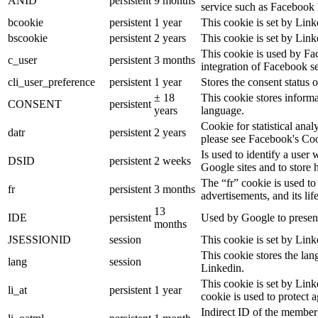
ANID
persistent
9 months
service such as Facebook 
bcookie
persistent
1 year
This cookie is set by Link
bscookie
persistent
2 years
This cookie is set by Link
This cookie is used by Fa
c_user
persistent
3 months
integration of Facebook se
cli_user_preference
persistent
1 year
Stores the consent status o
± 18
This cookie stores informat
CONSENT
persistent
years
language.
Cookie for statistical ana
datr
persistent
2 years
please see Facebook's Co
Is used to identify a user
DSID
persistent
2 weeks
Google sites and to store 
The “fr” cookie is used to
fr
persistent
3 months
advertisements, and its lif
13
IDE
persistent
Used by Google to present
months
JSESSIONID
session
This cookie is set by Link
This cookie stores the lan
lang
session
Linkedin.
This cookie is set by Link
li_at
persistent
1 year
cookie is used to protect 
Indirect ID of the member 