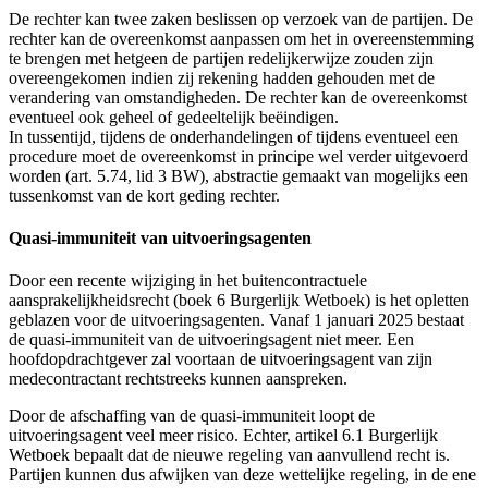
De rechter kan twee zaken beslissen op verzoek van de partijen. De
rechter kan de overeenkomst aanpassen om het in overeenstemming
te brengen met hetgeen de partijen redelijkerwijze zouden zijn
overeengekomen indien zij rekening hadden gehouden met de
verandering van omstandigheden. De rechter kan de overeenkomst
eventueel ook geheel of gedeeltelijk beëindigen.
In tussentijd, tijdens de onderhandelingen of tijdens eventueel een
procedure moet de overeenkomst in principe wel verder uitgevoerd
worden (art. 5.74, lid 3 BW), abstractie gemaakt van mogelijks een
tussenkomst van de kort geding rechter.
Quasi-immuniteit van uitvoeringsagenten
Door een recente wijziging in het buitencontractuele
aansprakelijkheidsrecht (boek 6 Burgerlijk Wetboek) is het opletten
geblazen voor de uitvoeringsagenten. Vanaf 1 januari 2025 bestaat
de quasi-immuniteit van de uitvoeringsagent niet meer. Een
hoofdopdrachtgever zal voortaan de uitvoeringsagent van zijn
medecontractant rechtstreeks kunnen aanspreken.
Door de afschaffing van de quasi-immuniteit loopt de
uitvoeringsagent veel meer risico. Echter, artikel 6.1 Burgerlijk
Wetboek bepaalt dat de nieuwe regeling van aanvullend recht is.
Partijen kunnen dus afwijken van deze wettelijke regeling, in de ene