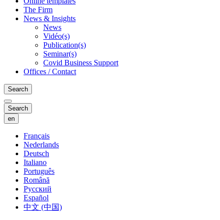
Online templates
The Firm
News & Insights
News
Vidéo(s)
Publication(s)
Seminar(s)
Covid Business Support
Offices / Contact
Search
Search
en
Français
Nederlands
Deutsch
Italiano
Português
Română
Русский
Español
中文 (中国)