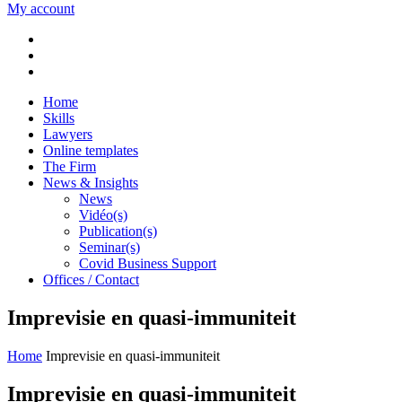
My account
Home
Skills
Lawyers
Online templates
The Firm
News & Insights
News
Vidéo(s)
Publication(s)
Seminar(s)
Covid Business Support
Offices / Contact
Imprevisie en quasi-immuniteit
Home
Imprevisie en quasi-immuniteit
Imprevisie en quasi-immuniteit