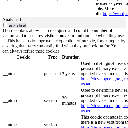
the user as given t
table. More
info:
https://wordpr
Analytical
analytical
These cookies allow us to recognise and count the number of
visitors and to see how visitors move around our site when they use
it. This helps us to improve the operation of our site, for example, by
ensuring that users can easily find what they are looking for. You
can always refuse these cookies.
Cookie
Type
Duration
Used to distinguish users 
javascript library execute
__utma
persistent
2 years
updated every time data is
https://developers.google.
usage
Used to determine new ses
javascript library execute
30
__utmb
session
updated every time data is
minutes
https://developers.google.
usage
This cookie operates in c
there is a new visit from t
__utmc
session
https://developers.google.