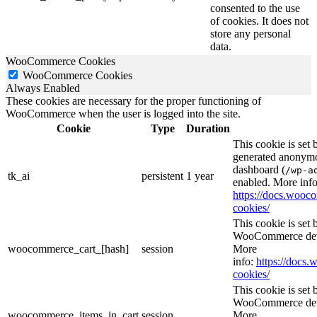
consented to the use
of cookies. It does not
store any personal
data.
WooCommerce Cookies
WooCommerce Cookies
Always Enabled
These cookies are necessary for the proper functioning of
WooCommerce when the user is logged into the site.
Cookie
Type
Duration
This cookie is set
generated anonymou
dashboard (
/wp-a
tk_ai
persistent
1 year
enabled. More info
https://docs.woo
cookies/
This cookie is se
WooCommerce deter
woocommerce_cart_[hash]
session
More
info:
https://doc
cookies/
This cookie is se
WooCommerce deter
woocommerce_items_in_cart
session
More