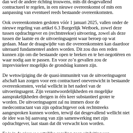
dan wel de andere richting trouwens, mits dit desgevallend
contractueel te regelen, in een nieuwe overeenkomst of mits een
aanpassing van eventueel reeds bestaande overeenkomsten.
Ook overeenkomsten gesloten vóór 1 januari 2025, vallen onder de
nieuwe regeling van artikel 6.3 Burgerlijk Wetboek, zowel deze
tussen opdrachtgever en (rechtstreekse) uitvoering, zowel als deze
tussen die laatste en de uitvoeringsagent waar beroep op wat
gedaan. Maar de draagwijdte van die overeenkomsten kan daardoor
uiteraard fundamenteel anders worden. Dit zou dus een reden
kunnen zijn om die bestaande open te breken en te her-negotiëren en
waar nodig aan te passen. En voor zo’n gevallen zou de
imprevisieleer mogelijks de grondslag kunnen zijn.
De wetswijziging die de quasi-immuniteit van de uitvoeringsagent
afschaft kan zorgen voor een contractueel onevenwicht in bestaande
overeenkomsten, veelal wellicht in het nadeel van de
uitvoeringsagent. Zijn verantwoordelijkheden en mogelijke
aansprakelijkheden dreigen in één keer substantieel groter te
worden. De uitvoeringsagent zal nu immers door de
medecontractant van zijn opdrachtgever ook rechtstreeks
aangesproken kunnen worden, terwijl dat desgevallend wellicht niet
de idee was bij aanvang van zijn samenwerking met zijn
opdrachtgever, laat staan dat dit verwacht kon worden.