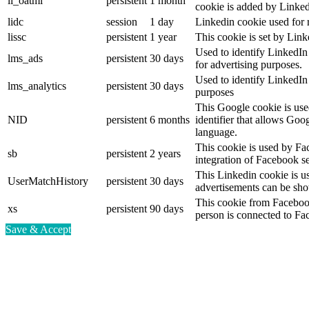
li_oatml
persistent
1 month
cookie is added by Linked
lidc
session
1 day
Linkedin cookie used for 
lissc
persistent
1 year
This cookie is set by Link
Used to identify LinkedIn
lms_ads
persistent
30 days
for advertising purposes.
Used to identify LinkedIn
lms_analytics
persistent
30 days
purposes
This Google cookie is used
NID
persistent
6 months
identifier that allows Goo
language.
This cookie is used by Fa
sb
persistent
2 years
integration of Facebook se
This Linkedin cookie is use
UserMatchHistory
persistent
30 days
advertisements can be show
This cookie from Facebook
xs
persistent
90 days
person is connected to Fa
Save & Accept