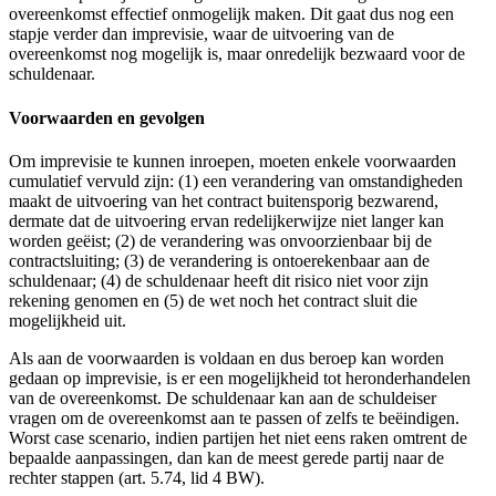
overeenkomst effectief onmogelijk maken. Dit gaat dus nog een
stapje verder dan imprevisie, waar de uitvoering van de
overeenkomst nog mogelijk is, maar onredelijk bezwaard voor de
schuldenaar.
Voorwaarden en gevolgen
Om imprevisie te kunnen inroepen, moeten enkele voorwaarden
cumulatief vervuld zijn: (1) een verandering van omstandigheden
maakt de uitvoering van het contract buitensporig bezwarend,
dermate dat de uitvoering ervan redelijkerwijze niet langer kan
worden geëist; (2) de verandering was onvoorzienbaar bij de
contractsluiting; (3) de verandering is ontoerekenbaar aan de
schuldenaar; (4) de schuldenaar heeft dit risico niet voor zijn
rekening genomen en (5) de wet noch het contract sluit die
mogelijkheid uit.
Als aan de voorwaarden is voldaan en dus beroep kan worden
gedaan op imprevisie, is er een mogelijkheid tot heronderhandelen
van de overeenkomst. De schuldenaar kan aan de schuldeiser
vragen om de overeenkomst aan te passen of zelfs te beëindigen.
Worst case scenario, indien partijen het niet eens raken omtrent de
bepaalde aanpassingen, dan kan de meest gerede partij naar de
rechter stappen (art. 5.74, lid 4 BW).