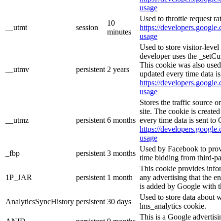
usage
Used to throttle request ra
10
__utmt
session
https://developers.google.
minutes
usage
Used to store visitor-leve
developer uses the _setCu
This cookie was also used
__utmv
persistent
2 years
updated every time data is
https://developers.google.
usage
Stores the traffic source 
site. The cookie is create
__utmz
persistent
6 months
every time data is sent to
https://developers.google.
usage
Used by Facebook to provid
_fbp
persistent
3 months
time bidding from third-pa
This cookie provides info
1P_JAR
persistent
1 month
any advertising that the e
is added by Google with t
Used to store data about 
AnalyticsSyncHistory
persistent
30 days
lms_analytics cookie.
This is a Google advertis