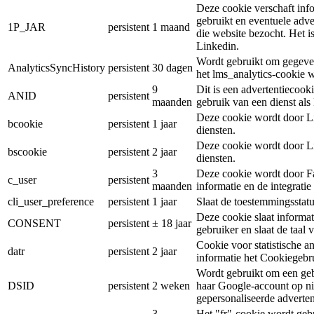
Deze cookie verschaft inf
gebruikt en eventuele adve
1P_JAR
persistent
1 maand
die website bezocht. Het 
Linkedin.
Wordt gebruikt om gegeven
AnalyticsSyncHistory
persistent
30 dagen
het lms_analytics-cookie 
9
Dit is een advertentiecook
ANID
persistent
maanden
gebruik van een dienst al
Deze cookie wordt door Li
bcookie
persistent
1 jaar
diensten.
Deze cookie wordt door Li
bscookie
persistent
2 jaar
diensten.
3
Deze cookie wordt door Fa
c_user
persistent
maanden
informatie en de integrati
cli_user_preference
persistent
1 jaar
Slaat de toestemmingsstatu
Deze cookie slaat informa
CONSENT
persistent
± 18 jaar
gebruiker en slaat de taal 
Cookie voor statistische a
datr
persistent
2 jaar
informatie het Cookiegebr
Wordt gebruikt om een gebru
DSID
persistent
2 weken
haar Google-account op ni
gepersonaliseerde advertent
3
Het "fr"-cookie wordt gebr