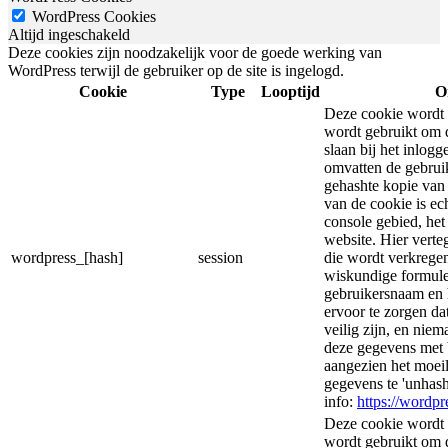
WordPress Cookies
Altijd ingeschakeld
Deze cookies zijn noodzakelijk voor de goede werking van
WordPress terwijl de gebruiker op de site is ingelogd.
Cookie
Type
Looptijd
O
Deze cookie wordt 
wordt gebruikt om d
slaan bij het inlog
omvatten de gebrui
gehashte kopie van
van de cookie is ec
console gebied, he
website. Hier vert
wordpress_[hash]
session
die wordt verkregen
wiskundige formule
gebruikersnaam en 
ervoor te zorgen d
veilig zijn, en nie
deze gegevens met 
aangezien het moeil
gegevens te 'unhas
info:
https://wordpr
Deze cookie wordt 
wordt gebruikt om d