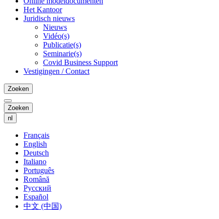
Online modeldocumenten
Het Kantoor
Juridisch nieuws
Nieuws
Vidéo(s)
Publicatie(s)
Seminarie(s)
Covid Business Support
Vestigingen / Contact
Zoeken
Zoeken
nl
Français
English
Deutsch
Italiano
Português
Română
Русский
Español
中文 (中国)