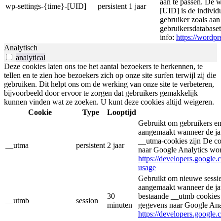
aan te passen. De 
wp-settings-{time}-[UID]
persistent
1 jaar
[UID] is de individ
gebruiker zoals aa
gebruikersdatabase
info:
https://wordpr
Analytisch
analytical
Deze cookies laten ons toe het aantal bezoekers te herkennen, te
tellen en te zien hoe bezoekers zich op onze site surfen terwijl zij die
gebruiken. Dit helpt ons om de werking van onze site te verbeteren,
bijvoorbeeld door ervoor te zorgen dat gebruikers gemakkelijk
kunnen vinden wat ze zoeken. U kunt deze cookies altijd weigeren.
Cookie
Type
Looptijd
Gebruikt om gebruikers en
aangemaakt wanneer de jav
__utma-cookies zijn De co
__utma
persistent
2 jaar
naar Google Analytics wo
https://developers.google.
usage
Gebruikt om nieuwe sessie
aangemaakt wanneer de jav
30
bestaande __utmb cookies 
__utmb
session
minuten
gegevens naar Google Ana
https://developers.google.