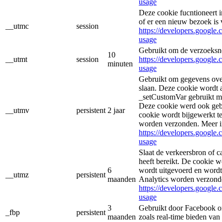
usage
Deze cookie fucntioneert
of er een nieuw bezoek is 
__utmc
session
https://developers.google.
usage
Gebruikt om de verzoeksne
10
__utmt
session
https://developers.google.
minuten
usage
Gebruikt om gegevens over
slaan. Deze cookie wordt
_setCustomVar gebruikt me
Deze cookie werd ook geb
__utmv
persistent
2 jaar
cookie wordt bijgewerkt t
worden verzonden. Meer i
https://developers.google.
usage
Slaat de verkeersbron of c
heeft bereikt. De cookie 
6
wordt uitgevoerd en wordt
__utmz
persistent
maanden
Analytics worden verzond
https://developers.google.
usage
3
Gebruikt door Facebook om
_fbp
persistent
maanden
zoals real-time bieden van