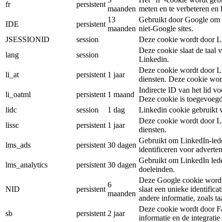
fr
persistent
maanden
meten en te verbeteren en 
13
Gebruikt door Google om G
IDE
persistent
maanden
niet-Google sites.
JSESSIONID
session
Deze cookie wordt door Li
Deze cookie slaat de taal
lang
session
Linkedin.
Deze cookie wordt door Li
li_at
persistent
1 jaar
diensten. Deze cookie wor
Indirecte ID van het lid vo
li_oatml
persistent
1 maand
Deze cookie is toegevoegd
lidc
session
1 dag
Linkedin cookie gebruikt 
Deze cookie wordt door Li
lissc
persistent
1 jaar
diensten.
Gebruikt om LinkedIn-led
lms_ads
persistent
30 dagen
identificeren voor adverte
Gebruikt om LinkedIn leden
lms_analytics
persistent
30 dagen
doeleinden.
Deze Google cookie wordt 
6
NID
persistent
slaat een unieke identifica
maanden
andere informatie, zoals taa
Deze cookie wordt door Fa
sb
persistent
2 jaar
informatie en de integrati