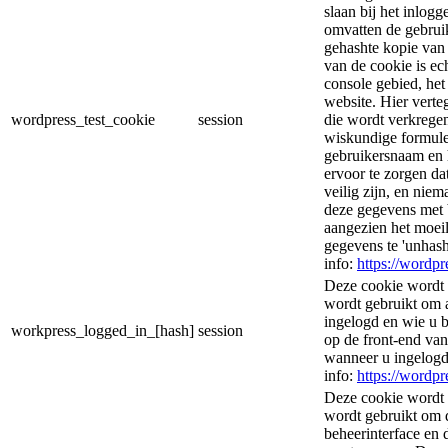
slaan bij het inlog
omvatten de gebrui
gehashte kopie van
van de cookie is ec
console gebied, he
website. Hier vert
wordpress_test_cookie
session
die wordt verkregen
wiskundige formule
gebruikersnaam en 
ervoor te zorgen d
veilig zijn, en nie
deze gegevens met 
aangezien het moeil
gegevens te 'unhas
info:
https://wordpr
Deze cookie wordt 
wordt gebruikt om 
ingelogd en wie u 
workpress_logged_in_[hash]
session
op de front-end va
wanneer u ingelogd
info:
https://wordpr
Deze cookie wordt 
wordt gebruikt om
beheerinterface en 