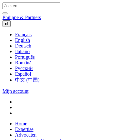
Philippe & Partners
nl
Français
English
Deutsch
Italiano
Português
Română
Русский
Español
中文 (中国)
Mijn account
Home
Expertise
Advocaten