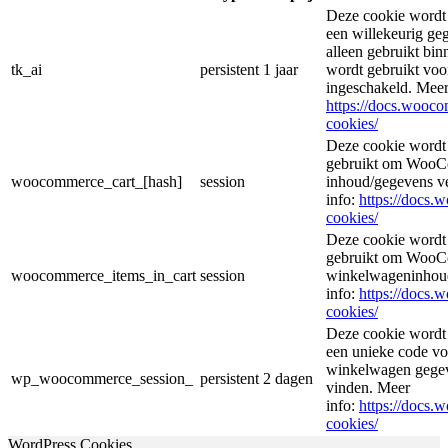
Deze cookie wordt
een willekeurig ge
alleen gebruikt bin
tk_ai
persistent
1 jaar
wordt gebruikt voor
ingeschakeld. Meer
https://docs.woo
cookies/
Deze cookie wordt
gebruikt om WooCo
woocommerce_cart_[hash]
session
inhoud/gegevens v
info:
https://docs
cookies/
Deze cookie wordt
gebruikt om WooCo
woocommerce_items_in_cart
session
winkelwageninhoud
info:
https://docs
cookies/
Deze cookie wordt
een unieke code voo
winkelwagen gegeve
wp_woocommerce_session_
persistent
2 dagen
vinden. Meer
info:
https://docs
cookies/
WordPress Cookies