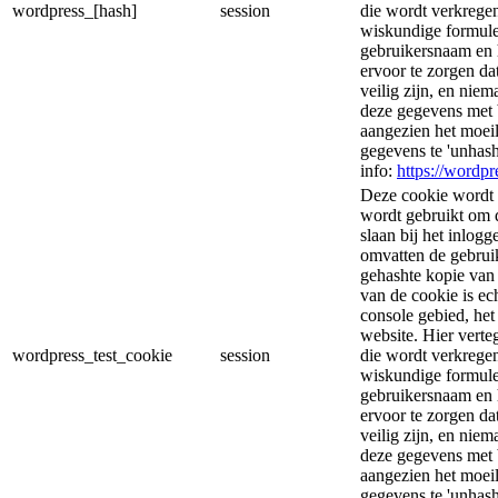
wordpress_[hash]
session
die wordt verkregen
wiskundige formule
gebruikersnaam en 
ervoor te zorgen d
veilig zijn, en nie
deze gegevens met 
aangezien het moeil
gegevens te 'unhas
info:
https://wordpr
Deze cookie wordt 
wordt gebruikt om d
slaan bij het inlog
omvatten de gebrui
gehashte kopie van
van de cookie is ec
console gebied, he
website. Hier vert
wordpress_test_cookie
session
die wordt verkregen
wiskundige formule
gebruikersnaam en 
ervoor te zorgen d
veilig zijn, en nie
deze gegevens met 
aangezien het moeil
gegevens te 'unhas