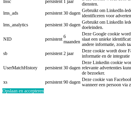
lissc
persistent
1 jaar
diensten.
Gebruikt om LinkedIn-led
lms_ads
persistent
30 dagen
identificeren voor adverte
Gebruikt om LinkedIn leden
lms_analytics
persistent
30 dagen
doeleinden.
Deze Google cookie wordt 
6
NID
persistent
slaat een unieke identifica
maanden
andere informatie, zoals taa
Deze cookie wordt door Fa
sb
persistent
2 jaar
informatie en de integrati
Deze Linkedin cookie word
UserMatchHistory
persistent
30 dagen
relevante advertenties ku
de bezoeker.
Deze cookie van Facebook 
xs
persistent
90 dagen
wanneer een persoon via z
Opslaan en accepteren