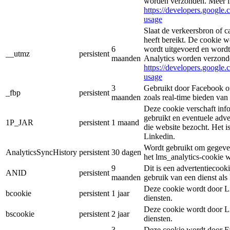
worden verzonden. Meer i
https://developers.google.
usage
Slaat de verkeersbron of c
heeft bereikt. De cookie 
6
wordt uitgevoerd en wordt
__utmz
persistent
maanden
Analytics worden verzond
https://developers.google.
usage
3
Gebruikt door Facebook om
_fbp
persistent
maanden
zoals real-time bieden van
Deze cookie verschaft inf
gebruikt en eventuele adve
1P_JAR
persistent
1 maand
die website bezocht. Het 
Linkedin.
Wordt gebruikt om gegeven
AnalyticsSyncHistory
persistent
30 dagen
het lms_analytics-cookie 
9
Dit is een advertentiecook
ANID
persistent
maanden
gebruik van een dienst al
Deze cookie wordt door Li
bcookie
persistent
1 jaar
diensten.
Deze cookie wordt door Li
bscookie
persistent
2 jaar
diensten.
3
Deze cookie wordt door Fa