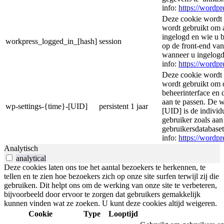
info:
https://wordpr
Deze cookie wordt 
wordt gebruikt om 
ingelogd en wie u 
workpress_logged_in_[hash]
session
op de front-end va
wanneer u ingelogd
info:
https://wordpr
Deze cookie wordt 
wordt gebruikt om
beheerinterface en 
aan te passen. De 
wp-settings-{time}-[UID]
persistent
1 jaar
[UID] is de individ
gebruiker zoals aa
gebruikersdatabase
info:
https://wordpr
Analytisch
analytical
Deze cookies laten ons toe het aantal bezoekers te herkennen, te
tellen en te zien hoe bezoekers zich op onze site surfen terwijl zij die
gebruiken. Dit helpt ons om de werking van onze site te verbeteren,
bijvoorbeeld door ervoor te zorgen dat gebruikers gemakkelijk
kunnen vinden wat ze zoeken. U kunt deze cookies altijd weigeren.
Cookie
Type
Looptijd