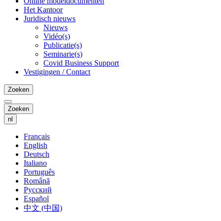
Online modeldocumenten
Het Kantoor
Juridisch nieuws
Nieuws
Vidéo(s)
Publicatie(s)
Seminarie(s)
Covid Business Support
Vestigingen / Contact
Zoeken
Zoeken
nl
Français
English
Deutsch
Italiano
Português
Română
Русский
Español
中文 (中国)