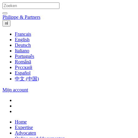
Philippe & Partners
nl
Français
English
Deutsch
Italiano
Português
Română
Русский
Español
中文 (中国)
Mijn account
Home
Expertise
Advocaten