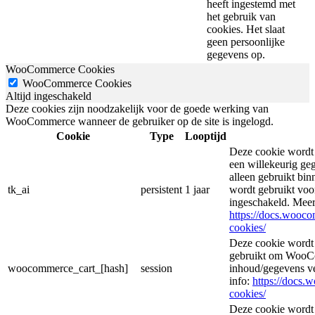
heeft ingestemd met
het gebruik van
cookies. Het slaat
geen persoonlijke
gegevens op.
WooCommerce Cookies
WooCommerce Cookies
Altijd ingeschakeld
Deze cookies zijn noodzakelijk voor de goede werking van
WooCommerce wanneer de gebruiker op de site is ingelogd.
Cookie
Type
Looptijd
Deze cookie wordt
een willekeurig ge
alleen gebruikt bin
tk_ai
persistent
1 jaar
wordt gebruikt voor
ingeschakeld. Meer
https://docs.woo
cookies/
Deze cookie wordt
gebruikt om WooCo
woocommerce_cart_[hash]
session
inhoud/gegevens v
info:
https://docs
cookies/
Deze cookie wordt