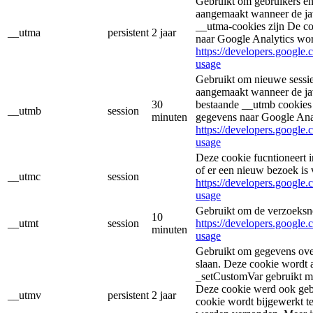
Gebruikt om gebruikers en
aangemaakt wanneer de jav
__utma-cookies zijn De co
__utma
persistent
2 jaar
naar Google Analytics wo
https://developers.google.
usage
Gebruikt om nieuwe sessie
aangemaakt wanneer de jav
30
bestaande __utmb cookies 
__utmb
session
minuten
gegevens naar Google Ana
https://developers.google.
usage
Deze cookie fucntioneert
of er een nieuw bezoek is 
__utmc
session
https://developers.google.
usage
Gebruikt om de verzoeksne
10
__utmt
session
https://developers.google.
minuten
usage
Gebruikt om gegevens over
slaan. Deze cookie wordt
_setCustomVar gebruikt me
Deze cookie werd ook geb
__utmv
persistent
2 jaar
cookie wordt bijgewerkt t