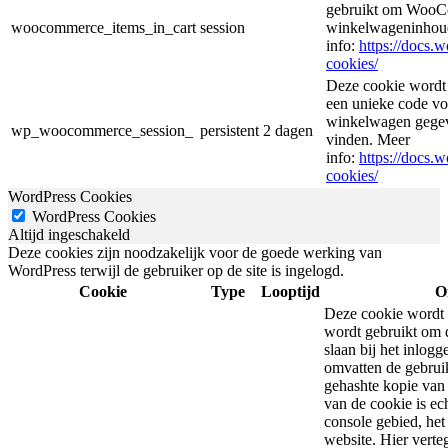
gebruikt om WooCo
woocommerce_items_in_cart
session
winkelwageninhoud
info:
https://docs
cookies/
Deze cookie wordt
een unieke code voo
winkelwagen gegeve
wp_woocommerce_session_
persistent
2 dagen
vinden. Meer
info:
https://docs
cookies/
WordPress Cookies
WordPress Cookies
Altijd ingeschakeld
Deze cookies zijn noodzakelijk voor de goede werking van
WordPress terwijl de gebruiker op de site is ingelogd.
Cookie
Type
Looptijd
O
Deze cookie wordt 
wordt gebruikt om d
slaan bij het inlog
omvatten de gebrui
gehashte kopie van
van de cookie is ec
console gebied, he
website. Hier vert