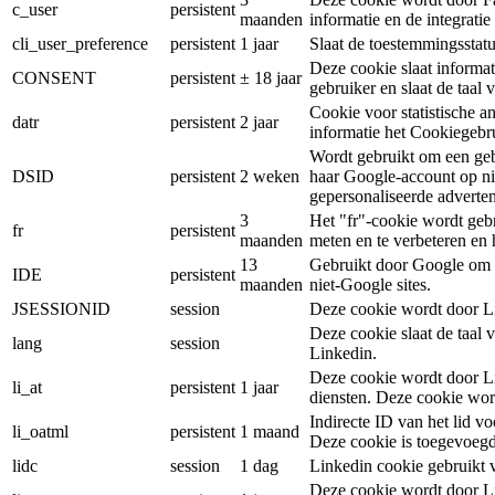
c_user
persistent
maanden
informatie en de integrati
cli_user_preference
persistent
1 jaar
Slaat de toestemmingsstatu
Deze cookie slaat informa
CONSENT
persistent
± 18 jaar
gebruiker en slaat de taal 
Cookie voor statistische a
datr
persistent
2 jaar
informatie het Cookiegebr
Wordt gebruikt om een gebru
DSID
persistent
2 weken
haar Google-account op ni
gepersonaliseerde advertent
3
Het "fr"-cookie wordt gebr
fr
persistent
maanden
meten en te verbeteren en 
13
Gebruikt door Google om G
IDE
persistent
maanden
niet-Google sites.
JSESSIONID
session
Deze cookie wordt door Li
Deze cookie slaat de taal
lang
session
Linkedin.
Deze cookie wordt door Li
li_at
persistent
1 jaar
diensten. Deze cookie wor
Indirecte ID van het lid vo
li_oatml
persistent
1 maand
Deze cookie is toegevoegd
lidc
session
1 dag
Linkedin cookie gebruikt 
Deze cookie wordt door Li