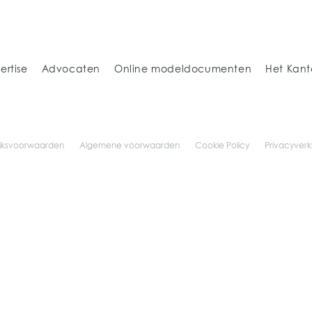
ertise
Advocaten
Online modeldocumenten
Het Kant
iksvoorwaarden
Algemene voorwaarden
Cookie Policy
Privacyverk