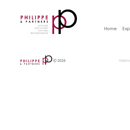
Home
Exp
Ⓒ 2026
Gebru