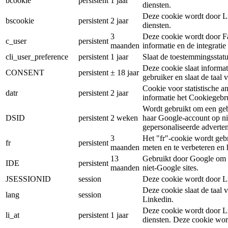
bcookie
persistent
1 jaar
diensten.
Deze cookie wordt door Li
bscookie
persistent
2 jaar
diensten.
3
Deze cookie wordt door Fa
c_user
persistent
maanden
informatie en de integrati
cli_user_preference
persistent
1 jaar
Slaat de toestemmingsstatu
Deze cookie slaat informa
CONSENT
persistent
± 18 jaar
gebruiker en slaat de taal 
Cookie voor statistische a
datr
persistent
2 jaar
informatie het Cookiegebr
Wordt gebruikt om een gebru
DSID
persistent
2 weken
haar Google-account op ni
gepersonaliseerde advertent
3
Het "fr"-cookie wordt gebr
fr
persistent
maanden
meten en te verbeteren en 
13
Gebruikt door Google om G
IDE
persistent
maanden
niet-Google sites.
JSESSIONID
session
Deze cookie wordt door Li
Deze cookie slaat de taal
lang
session
Linkedin.
Deze cookie wordt door Li
li_at
persistent
1 jaar
diensten. Deze cookie wor