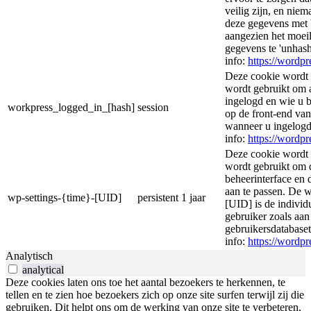
veilig zijn, en nie
deze gegevens met 
aangezien het moeil
gegevens te 'unhas
info:
https://wordpr
Deze cookie wordt 
wordt gebruikt om 
ingelogd en wie u 
workpress_logged_in_[hash]
session
op de front-end va
wanneer u ingelogd
info:
https://wordpr
Deze cookie wordt 
wordt gebruikt om
beheerinterface en 
aan te passen. De 
wp-settings-{time}-[UID]
persistent
1 jaar
[UID] is de individ
gebruiker zoals aa
gebruikersdatabase
info:
https://wordpr
Analytisch
analytical
Deze cookies laten ons toe het aantal bezoekers te herkennen, te
tellen en te zien hoe bezoekers zich op onze site surfen terwijl zij die
gebruiken. Dit helpt ons om de werking van onze site te verbeteren,