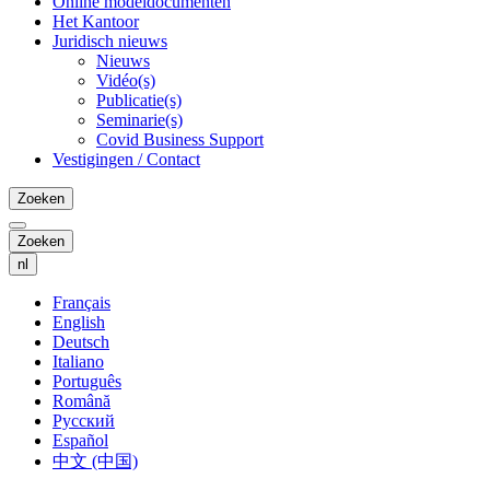
Online modeldocumenten
Het Kantoor
Juridisch nieuws
Nieuws
Vidéo(s)
Publicatie(s)
Seminarie(s)
Covid Business Support
Vestigingen / Contact
Zoeken
Zoeken
nl
Français
English
Deutsch
Italiano
Português
Română
Русский
Español
中文 (中国)