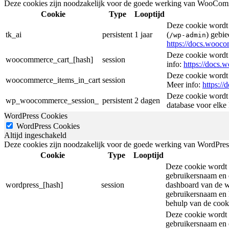
Deze cookies zijn noodzakelijk voor de goede werking van WooComme
Cookie
Type
Looptijd
Deze cookie wordt 
tk_ai
persistent
1 jaar
(
) gebie
/wp-admin
https://docs.woo
Deze cookie wordt
woocommerce_cart_[hash]
session
info:
https://docs
Deze cookie wordt
woocommerce_items_in_cart
session
Meer info:
https:/
Deze cookie wordt 
wp_woocommerce_session_
persistent
2 dagen
database voor elke
WordPress Cookies
WordPress Cookies
Altijd ingeschakeld
Deze cookies zijn noodzakelijk voor de goede werking van WordPress t
Cookie
Type
Looptijd
Deze cookie wordt i
gebruikersnaam en e
wordpress_[hash]
session
dashboard van de w
gebruikersnaam en 
behulp van de cooki
Deze cookie wordt i
gebruikersnaam en e