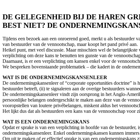
DE GELEGENHEID BIJ DE HAREN GR
BEST NIET? DE ONDERNEMINGSKAN
Tijdens een bezoek aan een onroerend goed, merkt u als bestuurder van
van bestuurder van de vennootschap, maar koopt het pand privé aan.
Heikel punt, met veel discussie. Maar misschien wel de belangrijkst
verplichting om deze kans te benutten ten gunste van de vennootscha
Daarnaast, is er een verplichting om kansen enkel voor de vennoots
We bespreken bovenstaande problematiek – die kadert in de ondernem
WAT IS DE ONDERNEMINGSKANSENLEER
De ondernemingskansenleer of “corporate opportunities doctrine” is h
bestuurder betreft, (ii) te signaleren aan de overige bestuurders wanne
De ondernemingskansenleer vindt zijn oorsprong in het Anglo-Amerikaan
persoonlijke belangen ondergeschikt te maken aan deze van de vennoot
vooropstellen van loutere privébelangen, miskent aldus het vennoots
Het lijkt dus dat als bestuurders een kans van de vennootschap voor z
WAT IS EEN ONDERNEMINGSKANS
Opdat er sprake is van een verplichting in hoofde van de bestuurder, is
ondernemingskansenleer. Enkel ondernemingskansen kunnen immers pl
Om uit te maken of er effectief sprake is van een ondernemingskans zi