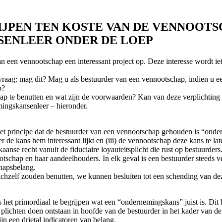
IJPEN TEN KOSTE VAN DE VENNOOTS
SENLEER ONDER DE LOEP
 een vennootschap een interessant project op. Deze interesse wordt iets
e vraag: mag dit? Mag u als bestuurder van een vennootschap, indien u
p?
chap te benutten en wat zijn de voorwaarden? Kan van deze verplichti
ingskansenleer – hieronder.
et principe dat de bestuurder van een vennootschap gehouden is “ondern
er de kans hem interessant lijkt en (iii) de vennootschap deze kans te la
se recht vanuit de fiduciaire loyauteitsplicht die rust op bestuurders.
schap en haar aandeelhouders. In elk geval is een bestuurder steeds v
chapsbelang.
ichzelf zouden benutten, we kunnen besluiten tot een schending van dez
 het primordiaal te begrijpen wat een “ondernemingskans” juist is. Dit b
ichten doen ontstaan in hoofde van de bestuurder in het kader van d
jn een drietal indicatoren van belang.