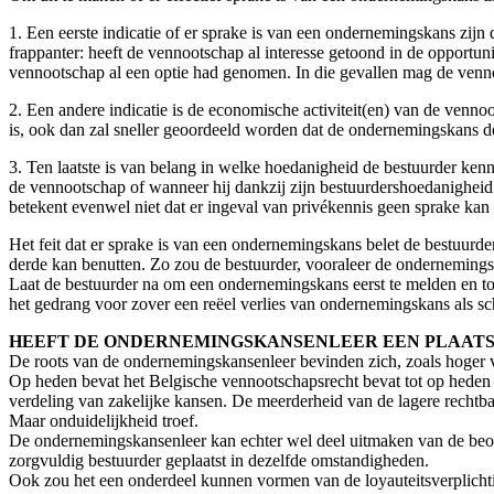
1. Een eerste indicatie of er sprake is van een ondernemingskans zij
frappanter: heeft de vennootschap al interesse getoond in de opportun
vennootschap al een optie had genomen. In die gevallen mag de venno
2. Een andere indicatie is de economische activiteit(en) van de ven
is, ook dan zal sneller geoordeeld worden dat de ondernemingskans 
3. Ten laatste is van belang in welke hoedanigheid de bestuurder ke
de vennootschap of wanneer hij dankzij zijn bestuurdershoedanigheid
betekent evenwel niet dat er ingeval van privékennis geen sprake ka
Het feit dat er sprake is van een ondernemingskans belet de bestuurder
derde kan benutten. Zo zou de bestuurder, vooraleer de onderneming
Laat de bestuurder na om een ondernemingskans eerst te melden en toe
het gedrang voor zover een reëel verlies van ondernemingskans als 
HEEFT DE ONDERNEMINGSKANSENLEER EEN PLAATS 
De roots van de ondernemingskansenleer bevinden zich, zoals hoger 
Op heden bevat het Belgische vennootschapsrecht bevat tot op heden 
verdeling van zakelijke kansen. De meerderheid van de lagere rechtb
Maar onduidelijkheid troef.
De ondernemingskansenleer kan echter wel deel uitmaken van de beoor
zorgvuldig bestuurder geplaatst in dezelfde omstandigheden.
Ook zou het een onderdeel kunnen vormen van de loyauteitsverplichtin