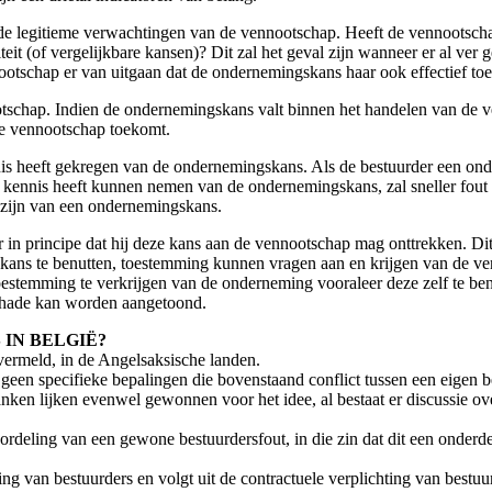
n de legitieme verwachtingen van de vennootschap. Heeft de vennootscha
iteit (of vergelijkbare kansen)? Dit zal het geval zijn wanneer er al v
otschap er van uitgaan dat de ondernemingskans haar ook effectief to
nootschap. Indien de ondernemingskans valt binnen het handelen van de
de vennootschap toekomt.
nnis heeft gekregen van de ondernemingskans. Als de bestuurder een on
 kennis heeft kunnen nemen van de ondernemingskans, zal sneller fout 
n zijn van een ondernemingskans.
 in principe dat hij deze kans aan de vennootschap mag onttrekken. Dit h
skans te benutten, toestemming kunnen vragen aan en krijgen van de v
stemming te verkrijgen van de onderneming vooraleer deze zelf te benu
schade kan worden aangetoond.
IN BELGIË?
vermeld, in de Angelsaksische landen.
geen specifieke bepalingen die bovenstaand conflict tussen een eigen b
anken lijken evenwel gewonnen voor het idee, al bestaat er discussie 
deling van een gewone bestuurdersfout, in die zin dat dit een onderd
g van bestuurders en volgt uit de contractuele verplichting van bestuu