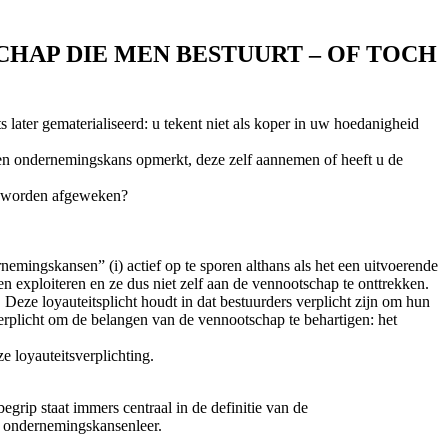
CHAP DIE MEN BESTUURT – OF TOCH
 later gematerialiseerd: u tekent niet als koper in uw hoedanigheid
 een ondernemingskans opmerkt, deze zelf aannemen of heeft u de
ng worden afgeweken?
emingskansen” (i) actief op te sporen althans als het een uitvoerende
ten exploiteren en ze dus niet zelf aan de vennootschap te onttrekken.
 Deze loyauteitsplicht houdt in dat bestuurders verplicht zijn om hun
erplicht om de belangen van de vennootschap te behartigen: het
e loyauteitsverplichting.
egrip staat immers centraal in de definitie van de
e ondernemingskansenleer.