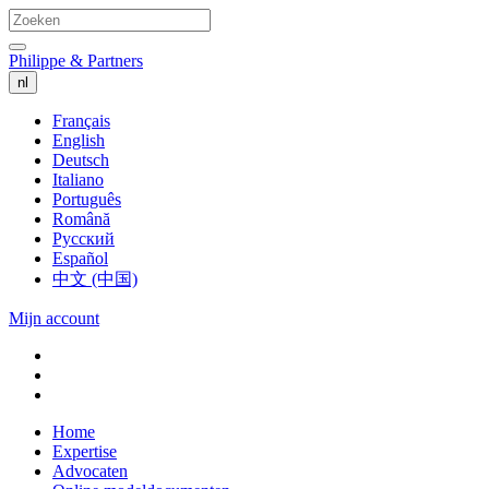
Philippe & Partners
nl
Français
English
Deutsch
Italiano
Português
Română
Русский
Español
中文 (中国)
Mijn account
Home
Expertise
Advocaten