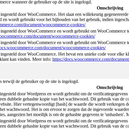
rce wanneer de gebruiker op de site is ingelogd.
Omschrijving
ingesteld door WooCommerce. Het slaat een willekeurig gegenereerde 
d en wordt gebruikt voor het bijhouden van het gebruik, indien ingesch
commerce.com/document/woocommerce-cookies/
 ingesteld door WooCommerce en wordt gebruikt om WooCommerce te 
.woocommerce.com/document/woocommerce-cookies/
 ingesteld door WooCommerce en wordt gebruikt om WooCommerce te
/docs.woocommerce.com/document/woocommerce-cookies/
ingesteld door WooCommerce. Het bevat een unieke code voor elke kla
 klant kan vinden. Meer info:
https://docs.woocommerce.com/documen
erwijl de gebruiker op de site is ingelogd.
Omschrijving
ngesteld door Wordpress en wordt gebruikt om de verificatiegegevens o
en dubbele gehashte kopie van het wachtwoord. Dit gebruik van de coo
ebsite. Hier vertegenwoordigt [hash] de waarde die wordt verkregen do
het wachtwoord. Het is om ervoor te zorgen dat de ingevoerde waarden 
es, aangezien het moeilijk is om de gehashte gegevens te 'unhashen'. 
ngesteld door Wordpress en wordt gebruikt om de verificatiegegevens o
en dubbele gehashte kopie van het wachtwoord. Dit gebruik van de coo