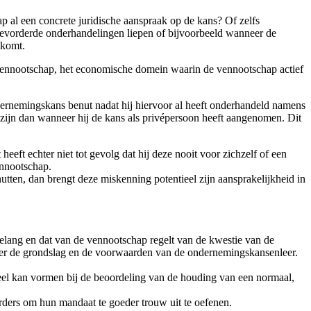
p al een concrete juridische aanspraak op de kans? Of zelfs
er gevorderde onderhandelingen liepen of bijvoorbeeld wanneer de
ekomt.
 vennootschap, het economische domein waarin de vennootschap actief
dernemingskans benut nadat hij hiervoor al heeft onderhandeld namens
zijn dan wanneer hij de kans als privépersoon heeft aangenomen. Dit
eeft echter niet tot gevolg dat hij deze nooit voor zichzelf of een
ennootschap.
tten, dan brengt deze miskenning potentieel zijn aansprakelijkheid in
elang en dat van de vennootschap regelt van de kwestie van de
over de grondslag en de voorwaarden van de ondernemingskansenleer.
eel kan vormen bij de beoordeling van de houding van een normaal,
rders om hun mandaat te goeder trouw uit te oefenen.