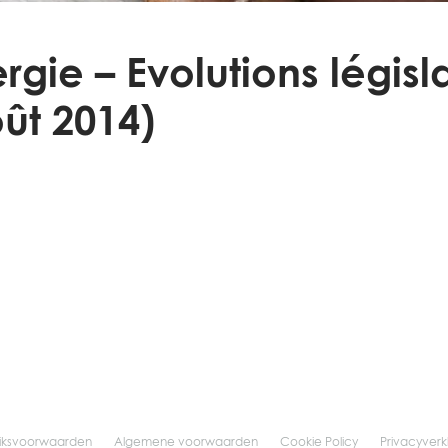
rgie – Evolutions légis
ût 2014)
iksvoorwaarden
Algemene voorwaarden
Cookie Policy
Privacyverk