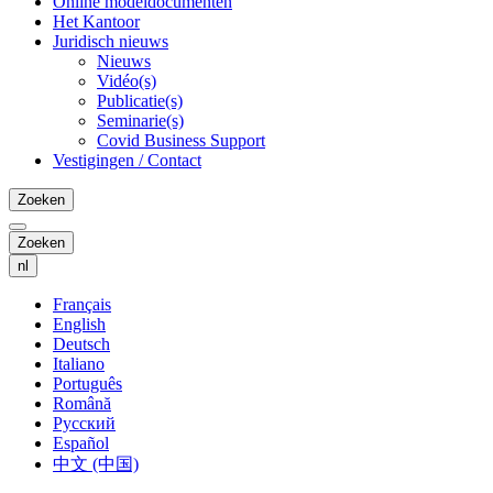
Online modeldocumenten
Het Kantoor
Juridisch nieuws
Nieuws
Vidéo(s)
Publicatie(s)
Seminarie(s)
Covid Business Support
Vestigingen / Contact
Zoeken
Zoeken
nl
Français
English
Deutsch
Italiano
Português
Română
Русский
Español
中文 (中国)