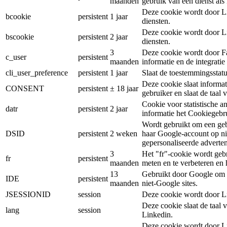
maanden
gebruik van een dienst al
Deze cookie wordt door Li
bcookie
persistent
1 jaar
diensten.
Deze cookie wordt door Li
bscookie
persistent
2 jaar
diensten.
3
Deze cookie wordt door Fa
c_user
persistent
maanden
informatie en de integrati
cli_user_preference
persistent
1 jaar
Slaat de toestemmingsstatu
Deze cookie slaat informa
CONSENT
persistent
± 18 jaar
gebruiker en slaat de taal 
Cookie voor statistische a
datr
persistent
2 jaar
informatie het Cookiegebr
Wordt gebruikt om een gebru
DSID
persistent
2 weken
haar Google-account op ni
gepersonaliseerde advertent
3
Het "fr"-cookie wordt gebr
fr
persistent
maanden
meten en te verbeteren en 
13
Gebruikt door Google om G
IDE
persistent
maanden
niet-Google sites.
JSESSIONID
session
Deze cookie wordt door Li
Deze cookie slaat de taal
lang
session
Linkedin.
Deze cookie wordt door Li