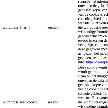
slaan bij het inlog
omvatten de gebrui
gehashte kopie van
van de cookie is ec
console gebied, he
website. Hier vert
wordpress_[hash]
session
die wordt verkregen
wiskundige formule
gebruikersnaam en 
ervoor te zorgen d
veilig zijn, en nie
deze gegevens met 
aangezien het moeil
gegevens te 'unhas
info:
https://wordpr
Deze cookie wordt 
wordt gebruikt om d
slaan bij het inlog
omvatten de gebrui
gehashte kopie van
van de cookie is ec
console gebied, he
website. Hier vert
wordpress_test_cookie
session
die wordt verkregen
wiskundige formule