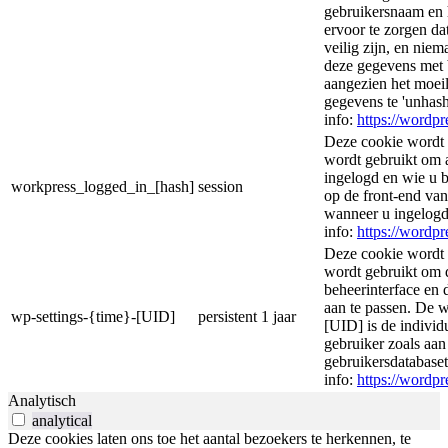
gebruikersnaam en 
ervoor te zorgen d
veilig zijn, en nie
deze gegevens met 
aangezien het moeil
gegevens te 'unhas
info:
https://wordpr
Deze cookie wordt 
wordt gebruikt om 
ingelogd en wie u 
workpress_logged_in_[hash]
session
op de front-end va
wanneer u ingelogd
info:
https://wordpr
Deze cookie wordt 
wordt gebruikt om
beheerinterface en 
aan te passen. De 
wp-settings-{time}-[UID]
persistent
1 jaar
[UID] is de individ
gebruiker zoals aa
gebruikersdatabase
info:
https://wordpr
Analytisch
analytical
Deze cookies laten ons toe het aantal bezoekers te herkennen, te