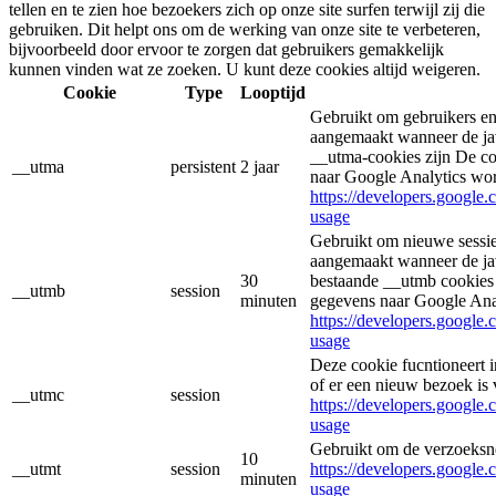
tellen en te zien hoe bezoekers zich op onze site surfen terwijl zij die
gebruiken. Dit helpt ons om de werking van onze site te verbeteren,
bijvoorbeeld door ervoor te zorgen dat gebruikers gemakkelijk
kunnen vinden wat ze zoeken. U kunt deze cookies altijd weigeren.
Cookie
Type
Looptijd
Gebruikt om gebruikers en
aangemaakt wanneer de jav
__utma-cookies zijn De co
__utma
persistent
2 jaar
naar Google Analytics wo
https://developers.google.
usage
Gebruikt om nieuwe sessie
aangemaakt wanneer de jav
30
bestaande __utmb cookies 
__utmb
session
minuten
gegevens naar Google Ana
https://developers.google.
usage
Deze cookie fucntioneert
of er een nieuw bezoek is 
__utmc
session
https://developers.google.
usage
Gebruikt om de verzoeksne
10
__utmt
session
https://developers.google.
minuten
usage