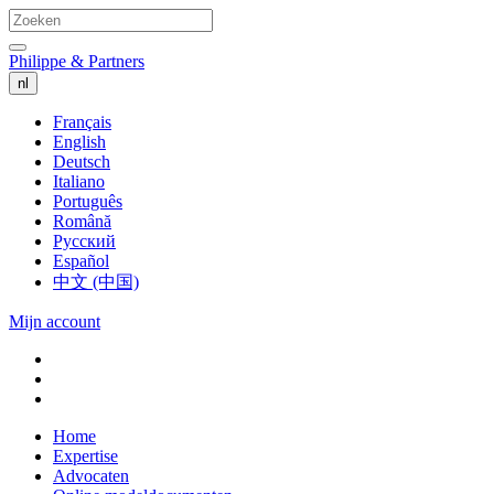
Philippe & Partners
nl
Français
English
Deutsch
Italiano
Português
Română
Русский
Español
中文 (中国)
Mijn account
Home
Expertise
Advocaten