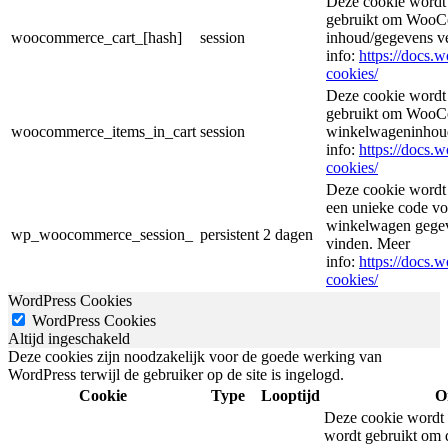
Deze cookie wordt
gebruikt om WooCo
woocommerce_cart_[hash]
session
inhoud/gegevens v
info:
https://docs
cookies/
Deze cookie wordt
gebruikt om WooCo
woocommerce_items_in_cart
session
winkelwageninhoud
info:
https://docs
cookies/
Deze cookie wordt
een unieke code voo
winkelwagen gegeve
wp_woocommerce_session_
persistent
2 dagen
vinden. Meer
info:
https://docs
cookies/
WordPress Cookies
WordPress Cookies
Altijd ingeschakeld
Deze cookies zijn noodzakelijk voor de goede werking van
WordPress terwijl de gebruiker op de site is ingelogd.
Cookie
Type
Looptijd
O
Deze cookie wordt 
wordt gebruikt om d