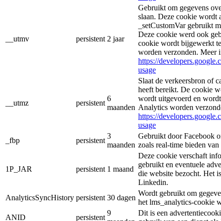
Gebruikt om gegevens over
slaan. Deze cookie wordt
_setCustomVar gebruikt me
Deze cookie werd ook geb
__utmv
persistent
2 jaar
cookie wordt bijgewerkt t
worden verzonden. Meer i
https://developers.google.
usage
Slaat de verkeersbron of c
heeft bereikt. De cookie 
6
wordt uitgevoerd en wordt
__utmz
persistent
maanden
Analytics worden verzond
https://developers.google.
usage
3
Gebruikt door Facebook om
_fbp
persistent
maanden
zoals real-time bieden van
Deze cookie verschaft inf
gebruikt en eventuele adve
1P_JAR
persistent
1 maand
die website bezocht. Het 
Linkedin.
Wordt gebruikt om gegeven
AnalyticsSyncHistory
persistent
30 dagen
het lms_analytics-cookie 
9
Dit is een advertentiecook
ANID
persistent