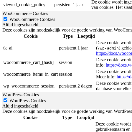
De cookie wordt inges
viewed_cookie_policy
persistent
1 jaar
van cookies. Het slaa
WooCommerce Cookies
WooCommerce Cookies
Altijd ingeschakeld
Deze cookies zijn noodzakelijk voor de goede werking van WooComme
Cookie
Type
Looptijd
Deze cookie wordt 
tk_ai
persistent
1 jaar
(
) gebie
/wp-admin
https://docs.woo
Deze cookie wordt
woocommerce_cart_[hash]
session
info:
https://docs
Deze cookie wordt
woocommerce_items_in_cart
session
Meer info:
https:/
Deze cookie wordt 
wp_woocommerce_session_
persistent
2 dagen
database voor elke
WordPress Cookies
WordPress Cookies
Altijd ingeschakeld
Deze cookies zijn noodzakelijk voor de goede werking van WordPress t
Cookie
Type
Looptijd
Deze cookie wordt i
gebruikersnaam en e