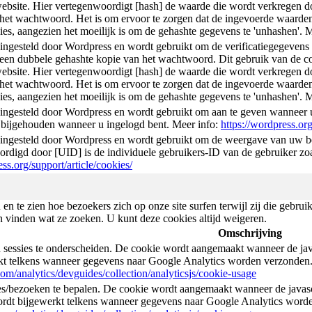
ebsite. Hier vertegenwoordigt [hash] de waarde die wordt verkregen do
het wachtwoord. Het is om ervoor te zorgen dat de ingevoerde waarden 
es, aangezien het moeilijk is om de gehashte gegevens te 'unhashen'. 
ngesteld door Wordpress en wordt gebruikt om de verificatiegegevens o
en dubbele gehashte kopie van het wachtwoord. Dit gebruik van de coo
ebsite. Hier vertegenwoordigt [hash] de waarde die wordt verkregen do
het wachtwoord. Het is om ervoor te zorgen dat de ingevoerde waarden 
es, aangezien het moeilijk is om de gehashte gegevens te 'unhashen'. 
ingesteld door Wordpress en wordt gebruikt om aan te geven wanneer u
 bijgehouden wanneer u ingelogd bent. Meer info:
https://wordpress.org
ingesteld door Wordpress en wordt gebruikt om de weergave van uw beh
rdigd door [UID] is de individuele gebruikers-ID van de gebruiker zo
ess.org/support/article/cookies/
 en te zien hoe bezoekers zich op onze site surfen terwijl zij die gebru
n vinden wat ze zoeken. U kunt deze cookies altijd weigeren.
Omschrijving
 sessies te onderscheiden. De cookie wordt aangemaakt wanneer de java
kt telkens wanneer gegevens naar Google Analytics worden verzonden.
com/analytics/devguides/collection/analyticsjs/cookie-usage
s/bezoeken te bepalen. De cookie wordt aangemaakt wanneer de javasc
ordt bijgewerkt telkens wanneer gegevens naar Google Analytics word