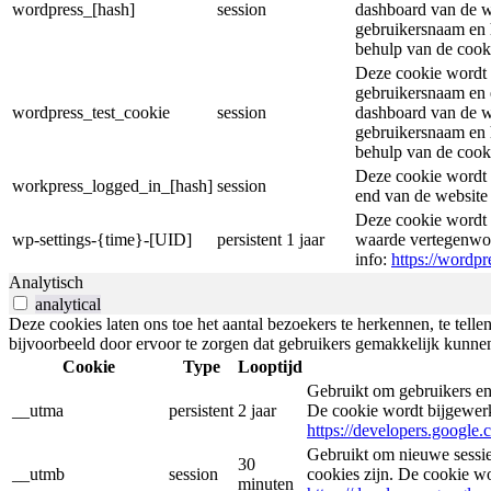
wordpress_[hash]
session
dashboard van de w
gebruikersnaam en 
behulp van de cooki
Deze cookie wordt i
gebruikersnaam en e
wordpress_test_cookie
session
dashboard van de w
gebruikersnaam en 
behulp van de cooki
Deze cookie wordt 
workpress_logged_in_[hash]
session
end van de website
Deze cookie wordt 
wp-settings-{time}-[UID]
persistent
1 jaar
waarde vertegenwoo
info:
https://wordpr
Analytisch
analytical
Deze cookies laten ons toe het aantal bezoekers te herkennen, te tellen
bijvoorbeeld door ervoor te zorgen dat gebruikers gemakkelijk kunne
Cookie
Type
Looptijd
Gebruikt om gebruikers en
__utma
persistent
2 jaar
De cookie wordt bijgewer
https://developers.google.
Gebruikt om nieuwe sessie
30
__utmb
session
cookies zijn. De cookie w
minuten