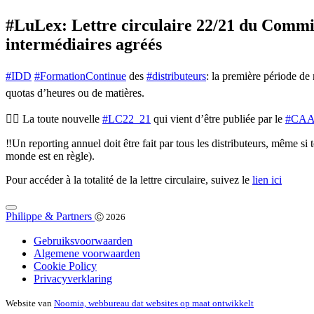
#LuLex: Lettre circulaire 22/21 du Commis
intermédiaires agréés
#IDD
#FormationContinue
des
#distributeurs
: la première période de 
quotas d’heures ou de matières.
👉🏻 La toute nouvelle
#LC22_21
qui vient d’être publiée par le
#CA
‼️Un reporting annuel doit être fait par tous les distributeurs, même si
monde est en règle).
Pour accéder à la totalité de la lettre circulaire, suivez le
lien ici
Philippe & Partners
Ⓒ 2026
Gebruiksvoorwaarden
Algemene voorwaarden
Cookie Policy
Privacyverklaring
Website van
Noomia, webbureau dat websites op maat ontwikkelt