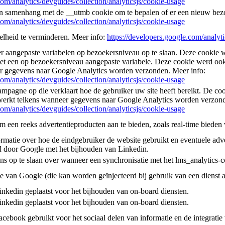
com/analytics/devguides/collection/analyticsjs/cookie-usage
in samenhang met de __utmb cookie om te bepalen of er een nieuw bezo
com/analytics/devguides/collection/analyticsjs/cookie-usage
lheid te verminderen. Meer info:
https://developers.google.com/analyti
r aangepaste variabelen op bezoekersniveau op te slaan. Deze cookie
t een op bezoekersniveau aangepaste variabele. Deze cookie werd oo
r gegevens naar Google Analytics worden verzonden. Meer info:
com/analytics/devguides/collection/analyticsjs/cookie-usage
ampagne op die verklaart hoe de gebruiker uw site heeft bereikt. De c
werkt telkens wanneer gegevens naar Google Analytics worden verzon
com/analytics/devguides/collection/analyticsjs/cookie-usage
een reeks advertentieproducten aan te bieden, zoals real-time bieden 
rmatie over hoe de eindgebruiker de website gebruikt en eventuele adver
d door Google met het bijhouden van Linkedin.
s op te slaan over wanneer een synchronisatie met het lms_analytics-c
ie van Google (die kan worden geïnjecteerd bij gebruik van een dienst
nkedin geplaatst voor het bijhouden van on-board diensten.
nkedin geplaatst voor het bijhouden van on-board diensten.
cebook gebruikt voor het sociaal delen van informatie en de integratie