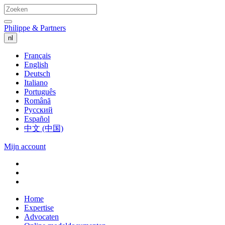
Philippe & Partners
nl
Français
English
Deutsch
Italiano
Português
Română
Русский
Español
中文 (中国)
Mijn account
Home
Expertise
Advocaten