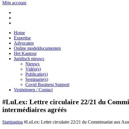
Mijn account
Home
Expertise
Advocaten
Online modeldocumenten
Het Kantoor
Juridisch nieuws
Nieuws
Vidéo(s)
Publicatie(s)
Seminarie(s)
Covid Business Support
Vestigingen / Contact
#LuLex: Lettre circulaire 22/21 du Commis
intermédiaires agréés
Startpagina
#LuLex: Lettre circulaire 22/21 du Commissariat aux Assur