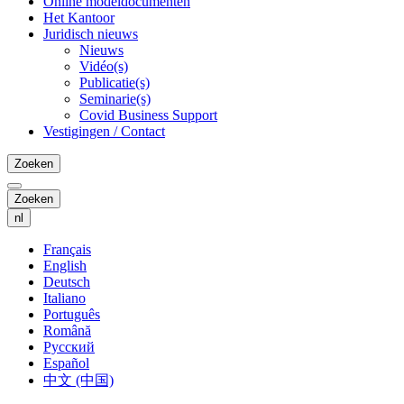
Online modeldocumenten
Het Kantoor
Juridisch nieuws
Nieuws
Vidéo(s)
Publicatie(s)
Seminarie(s)
Covid Business Support
Vestigingen / Contact
Zoeken
Zoeken
nl
Français
English
Deutsch
Italiano
Português
Română
Русский
Español
中文 (中国)