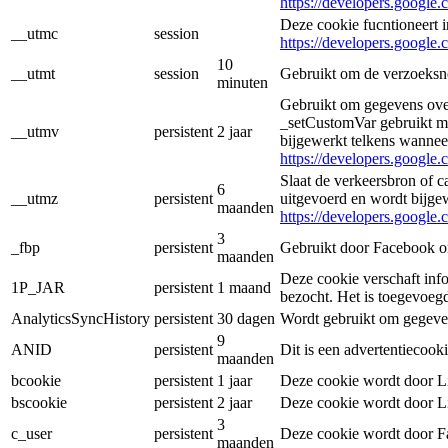
https://developers.google.
Deze cookie fucntioneert 
__utmc
session
https://developers.google.
10
__utmt
session
Gebruikt om de verzoeksne
minuten
Gebruikt om gegevens ove
_setCustomVar gebruikt me
__utmv
persistent
2 jaar
bijgewerkt telkens wannee
https://developers.google.
Slaat de verkeersbron of c
6
__utmz
persistent
uitgevoerd en wordt bijge
maanden
https://developers.google.
3
_fbp
persistent
Gebruikt door Facebook om 
maanden
Deze cookie verschaft info
1P_JAR
persistent
1 maand
bezocht. Het is toegevoeg
AnalyticsSyncHistory
persistent
30 dagen
Wordt gebruikt om gegeven
9
ANID
persistent
Dit is een advertentiecook
maanden
bcookie
persistent
1 jaar
Deze cookie wordt door Li
bscookie
persistent
2 jaar
Deze cookie wordt door Li
3
c_user
persistent
Deze cookie wordt door Fa
maanden