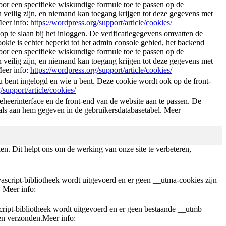
or een specifieke wiskundige formule toe te passen op de
veilig zijn, en niemand kan toegang krijgen tot deze gegevens met
Meer info:
https://wordpress.org/support/article/cookies/
p te slaan bij het inloggen. De verificatiegegevens omvatten de
kie is echter beperkt tot het admin console gebied, het backend
or een specifieke wiskundige formule toe te passen op de
veilig zijn, en niemand kan toegang krijgen tot deze gegevens met
Meer info:
https://wordpress.org/support/article/cookies/
 bent ingelogd en wie u bent. Deze cookie wordt ook op de front-
/support/article/cookies/
eerinterface en de front-end van de website aan te passen. De
als aan hem gegeven in de gebruikersdatabasetabel. Meer
iken. Dit helpt ons om de werking van onze site te verbeteren,
script-bibliotheek wordt uitgevoerd en er geen __utma-cookies zijn
 Meer info:
ript-bibliotheek wordt uitgevoerd en er geen bestaande __utmb
en verzonden.Meer info: