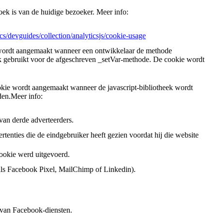
ek is van de huidige bezoeker. Meer info:
cs/devguides/collection/analyticsjs/cookie-usage
 wordt aangemaakt wanneer een ontwikkelaar de methode
k gebruikt voor de afgeschreven _setVar-methode. De cookie wordt
ookie wordt aangemaakt wanneer de javascript-bibliotheek wordt
den.Meer info:
van derde adverteerders.
tenties die de eindgebruiker heeft gezien voordat hij die website
ookie werd uitgevoerd.
 als Facebook Pixel, MailChimp of Linkedin).
 van Facebook-diensten.