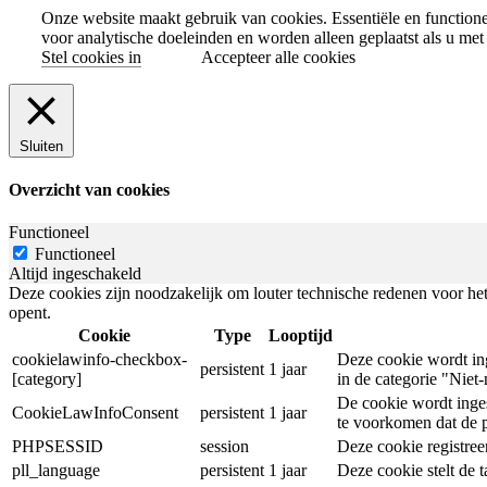
Onze website maakt gebruik van cookies. Essentiële en function
voor analytische doeleinden en worden alleen geplaatst als u met
Stel cookies in
Accepteer alle cookies
Sluiten
Overzicht van cookies
Functioneel
Functioneel
Altijd ingeschakeld
Deze cookies zijn noodzakelijk om louter technische redenen voor het
opent.
Cookie
Type
Looptijd
cookielawinfo-checkbox-
Deze cookie wordt in
persistent
1 jaar
[category]
in de categorie "Niet
De cookie wordt inge
CookieLawInfoConsent
persistent
1 jaar
te voorkomen dat de 
PHPSESSID
session
Deze cookie registreer
pll_language
persistent
1 jaar
Deze cookie stelt de t