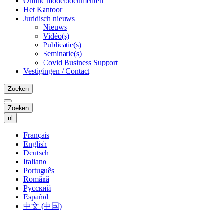
Online modeldocumenten
Het Kantoor
Juridisch nieuws
Nieuws
Vidéo(s)
Publicatie(s)
Seminarie(s)
Covid Business Support
Vestigingen / Contact
Zoeken
Zoeken
nl
Français
English
Deutsch
Italiano
Português
Română
Русский
Español
中文 (中国)