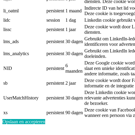
diensten. Deze cookie wor
Indirecte ID van het lid vo
li_oatml
persistent
1 maand
Deze cookie is toegevoegd
lidc
session
1 dag
Linkedin cookie gebruikt 
Deze cookie wordt door Li
lissc
persistent
1 jaar
diensten.
Gebruikt om LinkedIn-led
lms_ads
persistent
30 dagen
identificeren voor adverte
Gebruikt om LinkedIn leden
lms_analytics
persistent
30 dagen
doeleinden.
Deze Google cookie wordt 
6
NID
persistent
slaat een unieke identifica
maanden
andere informatie, zoals taa
Deze cookie wordt door Fa
sb
persistent
2 jaar
informatie en de integrati
Deze Linkedin cookie word
UserMatchHistory
persistent
30 dagen
relevante advertenties ku
de bezoeker.
Deze cookie van Facebook 
xs
persistent
90 dagen
wanneer een persoon via z
Opslaan en accepteren