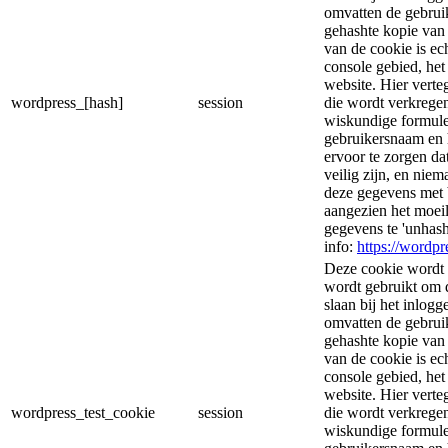
omvatten de gebrui
gehashte kopie van
van de cookie is ec
console gebied, he
website. Hier vert
wordpress_[hash]
session
die wordt verkregen
wiskundige formule
gebruikersnaam en 
ervoor te zorgen d
veilig zijn, en nie
deze gegevens met 
aangezien het moeil
gegevens te 'unhas
info:
https://wordpr
Deze cookie wordt 
wordt gebruikt om d
slaan bij het inlog
omvatten de gebrui
gehashte kopie van
van de cookie is ec
console gebied, he
website. Hier vert
wordpress_test_cookie
session
die wordt verkregen
wiskundige formule