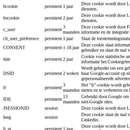
Deze cookie wordt door Li
bcookie
persistent
1 jaar
diensten.
Deze cookie wordt door Li
bscookie
persistent
2 jaar
diensten.
3
Deze cookie wordt door Fa
c_user
persistent
maanden
informatie en de integrati
cli_user_preference
persistent
1 jaar
Slaat de toestemmingsstatu
Deze cookie slaat informa
CONSENT
persistent
± 18 jaar
gebruiker en slaat de taal 
Cookie voor statistische a
datr
persistent
2 jaar
informatie het Cookiegebr
Wordt gebruikt om een gebru
DSID
persistent
2 weken
haar Google-account op ni
gepersonaliseerde advertent
3
Het "fr"-cookie wordt gebr
fr
persistent
maanden
meten en te verbeteren en 
13
Gebruikt door Google om G
IDE
persistent
maanden
niet-Google sites.
JSESSIONID
session
Deze cookie wordt door Li
Deze cookie slaat de taal
lang
session
Linkedin.
Deze cookie wordt door Li
li_at
persistent
1 jaar