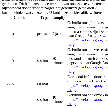
gebruiken. Dit helpt ons om de werking van onze site te verbeteren,
bijvoorbeeld door ervoor te zorgen dat gebruikers gemakkelijk
kunnen vinden wat ze zoeken. U kunt deze cookies altijd weigeren.
Cookie
Type
Looptijd
Gebruikt om gebruikers en
aangemaakt wanneer de jav
__utma-cookies zijn De co
__utma
persistent
2 jaar
naar Google Analytics wo
https://developers.google.
usage
Gebruikt om nieuwe sessie
aangemaakt wanneer de jav
30
bestaande __utmb cookies 
__utmb
session
minuten
gegevens naar Google Ana
https://developers.google.
usage
Deze cookie fucntioneert
of er een nieuw bezoek is 
__utmc
session
https://developers.google.
usage
Gebruikt om de verzoeksne
10
__utmt
session
https://developers.google.
minuten
usage