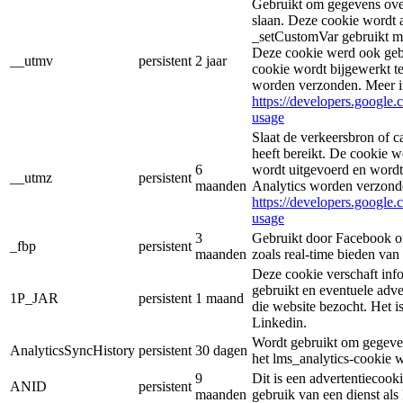
Gebruikt om gegevens over
slaan. Deze cookie wordt
_setCustomVar gebruikt me
Deze cookie werd ook geb
__utmv
persistent
2 jaar
cookie wordt bijgewerkt t
worden verzonden. Meer i
https://developers.google.
usage
Slaat de verkeersbron of c
heeft bereikt. De cookie 
6
wordt uitgevoerd en wordt
__utmz
persistent
maanden
Analytics worden verzond
https://developers.google.
usage
3
Gebruikt door Facebook om
_fbp
persistent
maanden
zoals real-time bieden van
Deze cookie verschaft inf
gebruikt en eventuele adve
1P_JAR
persistent
1 maand
die website bezocht. Het 
Linkedin.
Wordt gebruikt om gegeven
AnalyticsSyncHistory
persistent
30 dagen
het lms_analytics-cookie 
9
Dit is een advertentiecook
ANID
persistent
maanden
gebruik van een dienst al