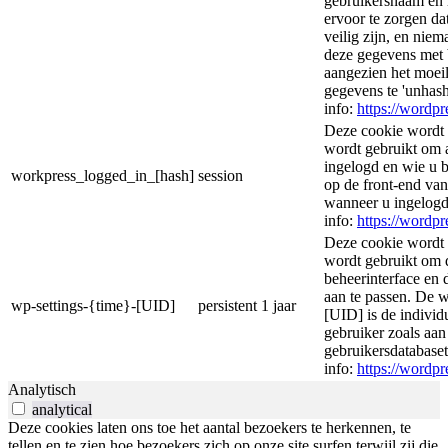
gebruikersnaam en 
ervoor te zorgen d
veilig zijn, en nie
deze gegevens met 
aangezien het moeil
gegevens te 'unhas
info:
https://wordpr
Deze cookie wordt 
wordt gebruikt om 
ingelogd en wie u 
workpress_logged_in_[hash]
session
op de front-end va
wanneer u ingelogd
info:
https://wordpr
Deze cookie wordt 
wordt gebruikt om
beheerinterface en 
aan te passen. De 
wp-settings-{time}-[UID]
persistent
1 jaar
[UID] is de individ
gebruiker zoals aa
gebruikersdatabase
info:
https://wordpr
Analytisch
analytical
Deze cookies laten ons toe het aantal bezoekers te herkennen, te
tellen en te zien hoe bezoekers zich op onze site surfen terwijl zij die