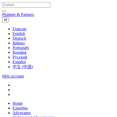
Philippe & Partners
nl
Français
English
Deutsch
Italiano
Português
Română
Русский
Español
中文 (中国)
Mijn account
Home
Expertise
Advocaten