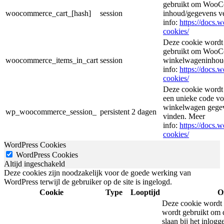
gebruikt om WooCo
woocommerce_cart_[hash]
session
inhoud/gegevens v
info:
https://docs
cookies/
Deze cookie wordt
gebruikt om WooCo
woocommerce_items_in_cart
session
winkelwageninhoud
info:
https://docs
cookies/
Deze cookie wordt
een unieke code voo
winkelwagen gegeve
wp_woocommerce_session_
persistent
2 dagen
vinden. Meer
info:
https://docs
cookies/
WordPress Cookies
WordPress Cookies
Altijd ingeschakeld
Deze cookies zijn noodzakelijk voor de goede werking van
WordPress terwijl de gebruiker op de site is ingelogd.
Cookie
Type
Looptijd
O
Deze cookie wordt 
wordt gebruikt om d
slaan bij het inlog