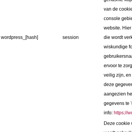
van de cookie
console gebi
website. Hier
wordpress_[hash]
session
die wordt ver
wiskundige f
gebruikersna
ervoor te zo
veilig zijn, 
deze gegeven
aangezien het
gegevens te 
info:
https://w
Deze cookie 