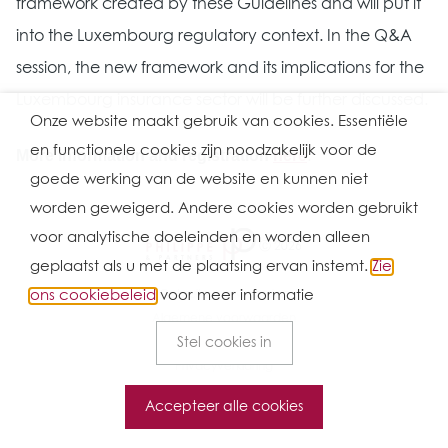
framework created by these Guidelines and will put it
into the Luxembourg regulatory context. In the Q&A
session, the new framework and its implications for the
Luxembourg insurance sector will be further discussed.
Onze website maakt gebruik van cookies. Essentiële
en functionele cookies zijn noodzakelijk voor de
More information and registration
here
.
goede werking van de website en kunnen niet
worden geweigerd. Andere cookies worden gebruikt
voor analytische doeleinden en worden alleen
Ⓒ 2026
geplaatst als u met de plaatsing ervan instemt.
Zie
ons cookiebeleid
voor meer informatie
Gebruiksvoorwaarden
Algemene voorwaarden
Stel cookies in
Cookie Policy
Privacyverklaring
Accepteer alle cookies
Website van