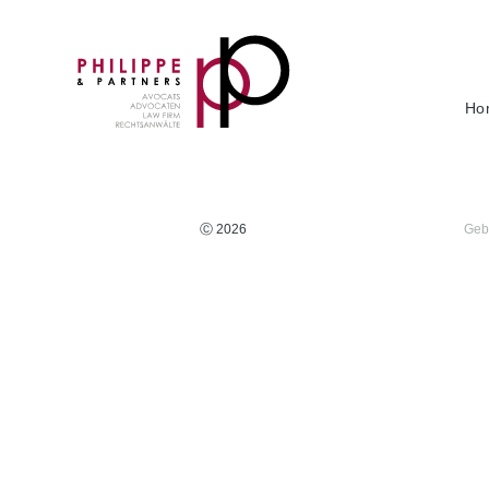
Ho
Ⓒ 2026
Geb