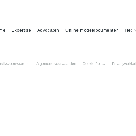
me
Expertise
Advocaten
Online modeldocumenten
Het 
ruiksvoorwaarden
Algemene voorwaarden
Cookie Policy
Privacyverklar